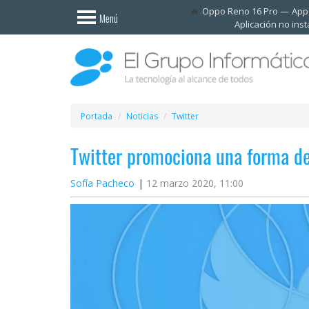
Invitado
Oppo Reno 16 Pro
Apps
Menú
Aplicación no ins
Iniciar
sesión /
Registrarse
Esenciales
Móviles
Portada
Noticias
Twitter
Twitter promociona una forma de
Ofertas
Sofía Pacheco
12 marzo 2020, 11:00
Apps
Redes
sociales
Plataformas