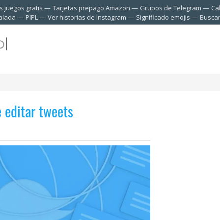
 juegos gratis
Tarjetas prepago Amazon
Grupos de Telegram
Ca
talada
PIPL
Ver historias de Instagram
Significado emojis
Buscar
 editar tweets