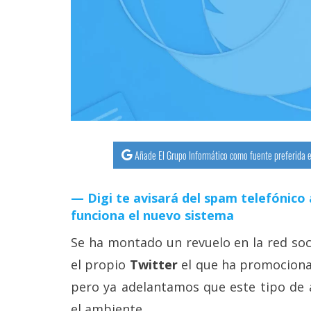
streaming
Operadores
Trucos
y
Tutoriales
Añade El Grupo Informático como fuente preferida e
Ciberseguridad
Digi te avisará del spam telefónico 
Sistemas
funciona el nuevo sistema
operativos
Se ha montado un revuelo en la red soci
Profesional
el propio
Twitter
el que ha promocion
pero ya adelantamos que este tipo de 
+
el ambiente.