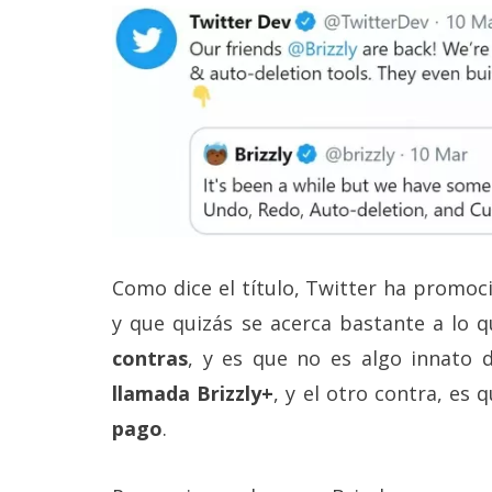
Legal
El medio de
comunicación
digital donde
encontrarás
todas las
noticias sobre
tecnología,
móviles,
ordenadores,
apps,
informática,
Como dice el título, Twitter ha promoc
videojuegos,
y que quizás se acerca bastante a lo q
comparativas,
trucos y
contras
, y es que no es algo innato 
tutoriales.
llamada Brizzly+
, y el otro contra, es
El Grupo
Informático
pago
.
(CC) 2006-
2026.
Algunos
derechos