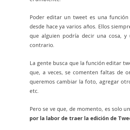
Más
temas
Poder editar un tweet es una función 
desde hace ya varios años. Ellos siemp
Sorteos
que alguien podría decir una cosa, y
contrario.
Foros
Contacto
La gente busca que la función editar twe
/
que, a veces, se comenten faltas de or
Sobre
nosotros
queremos cambiar la foto, agregar otr
/
Publicidad
etc.
/
Cambiar
opciones
Pero se ve que, de momento, es solo u
de
privacidad
por la labor de traer la edición de Twee
/
Aviso