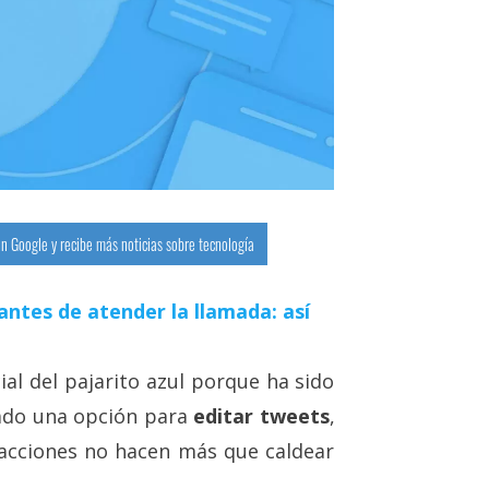
n Google y recibe más noticias sobre tecnología
antes de atender la llamada: así
al del pajarito azul porque ha sido
ado una opción para
editar tweets
,
acciones no hacen más que caldear