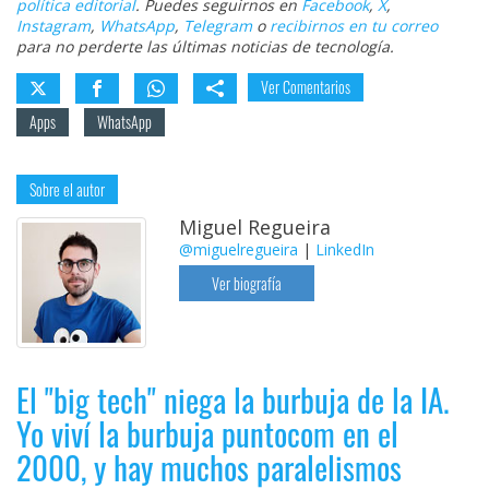
política editorial
. Puedes seguirnos en
Facebook
,
X
,
Instagram
,
WhatsApp
,
Telegram
o
recibirnos en tu correo
para no perderte las últimas noticias de tecnología.
Ver Comentarios
Apps
WhatsApp
Sobre el autor
Miguel Regueira
@miguelregueira
|
LinkedIn
Ver biografía
El "big tech" niega la burbuja de la IA.
Yo viví la burbuja puntocom en el
2000, y hay muchos paralelismos