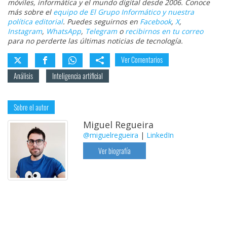
móviles, informática y el mundo digital desde 2006. Conoce
más sobre el
equipo de El Grupo Informático y nuestra
política editorial
. Puedes seguirnos en
Facebook
,
X
,
Instagram
,
WhatsApp
,
Telegram
o
recibirnos en tu correo
para no perderte las últimas noticias de tecnología.
Ver Comentarios
Análisis
Inteligencia artificial
Sobre el autor
Miguel Regueira
@miguelregueira
|
LinkedIn
Ver biografía