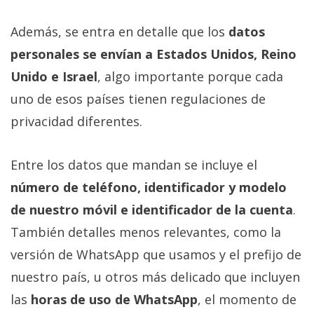
El Grupo
Informático
(CC) 2006-
Además, se entra en detalle que los
datos
2026.
Algunos
personales se envían a Estados Unidos, Reino
derechos
reservados
.
Unido e Israel
, algo importante porque cada
uno de esos países tienen regulaciones de
privacidad diferentes.
Entre los datos que mandan se incluye el
número de teléfono, identificador y modelo
de nuestro móvil e identificador de la cuenta
.
También detalles menos relevantes, como la
versión de WhatsApp que usamos y el prefijo de
nuestro país, u otros más delicado que incluyen
las
horas de uso de WhatsApp
, el momento de