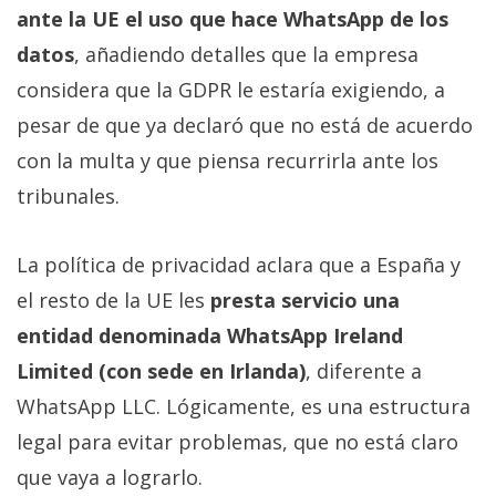
privacidad
ante la UE el uso que hace WhatsApp de los
/
datos
, añadiendo detalles que la empresa
Aviso
considera que la GDPR le estaría exigiendo, a
Legal
pesar de que ya declaró que no está de acuerdo
con la multa y que piensa recurrirla ante los
El medio de
comunicación
tribunales.
digital donde
encontrarás
todas las
La política de privacidad aclara que a España y
noticias sobre
tecnología,
el resto de la UE les
presta servicio una
móviles,
ordenadores,
entidad denominada WhatsApp Ireland
apps,
Limited (con sede en Irlanda)
, diferente a
informática,
videojuegos,
WhatsApp LLC. Lógicamente, es una estructura
comparativas,
trucos y
legal para evitar problemas, que no está claro
tutoriales.
que vaya a lograrlo.