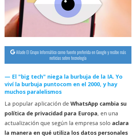
streaming
Operadores
Trucos
y
Tutoriales
Añade El Grupo Informático como fuente preferida en Google y recibe más
noticias sobre tecnología
Ciberseguridad
El "big tech" niega la burbuja de la IA. Yo
viví la burbuja puntocom en el 2000, y hay
Sistemas
muchos paralelismos
operativos
La popular aplicación de
WhatsApp cambia su
Profesional
política de privacidad para Europa
, en una
actualización que según la empresa solo
aclara
+
la manera en qué utiliza los datos personales