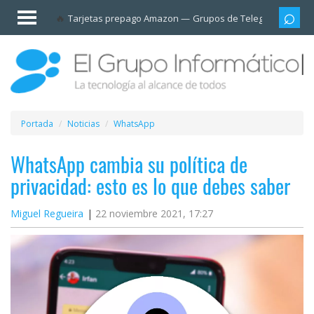
Invitado
Tarjetas prepago Amazon
Grupos de Telegram
Cali
Iniciar
sesión /
Registrarse
Esenciales
Móviles
Portada
Noticias
WhatsApp
Ofertas
WhatsApp cambia su política de
privacidad: esto es lo que debes saber
Apps
Miguel Regueira
22 noviembre 2021, 17:27
Redes
sociales
Plataformas