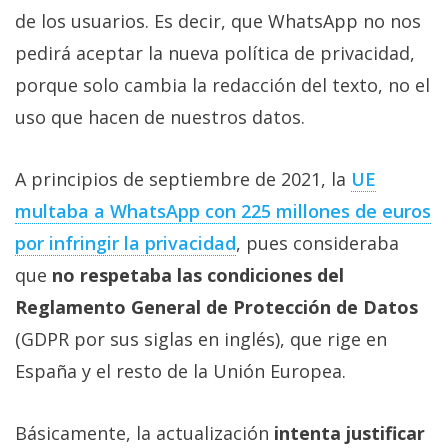
Más
de los usuarios. Es decir, que WhatsApp no nos
temas
pedirá aceptar la nueva política de privacidad,
porque solo cambia la redacción del texto, no el
Sorteos
uso que hacen de nuestros datos.
Foros
A principios de septiembre de 2021, la
UE
multaba a WhatsApp con 225 millones de euros
Contacto
/
por infringir la privacidad
, pues consideraba
Sobre
que
no respetaba las condiciones del
nosotros
Reglamento General de Protección de Datos
/
Publicidad
(GDPR por sus siglas en inglés), que rige en
/
España y el resto de la Unión Europea.
Cambiar
opciones
Básicamente, la actualización
intenta justificar
de