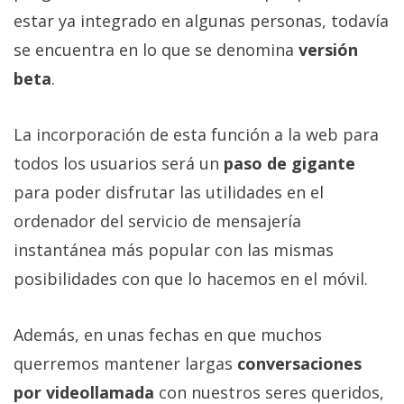
privacidad
estar ya integrado en algunas personas, todavía
/
se encuentra en lo que se denomina
versión
Aviso
beta
.
Legal
La incorporación de esta función a la web para
El medio de
comunicación
todos los usuarios será un
paso de gigante
digital donde
encontrarás
para poder disfrutar las utilidades en el
todas las
noticias sobre
ordenador del servicio de mensajería
tecnología,
instantánea más popular con las mismas
móviles,
ordenadores,
posibilidades con que lo hacemos en el móvil.
apps,
informática,
videojuegos,
Además, en unas fechas en que muchos
comparativas,
trucos y
querremos mantener largas
conversaciones
tutoriales.
por videollamada
con nuestros seres queridos,