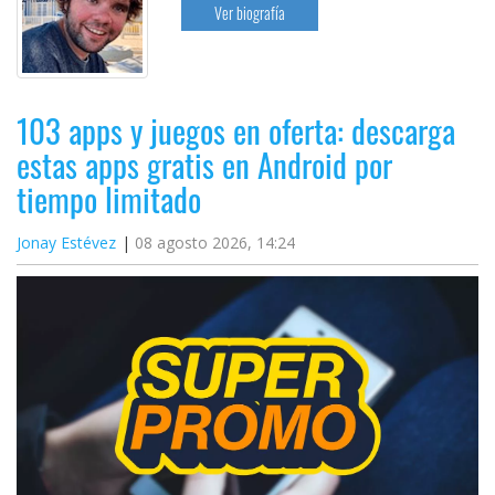
Ver biografía
103 apps y juegos en oferta: descarga
estas apps gratis en Android por
tiempo limitado
Jonay Estévez
08 agosto 2026, 14:24