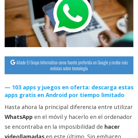
streaming
Operadores
Trucos
y
Tutoriales
Añade El Grupo Informático como fuente preferida en Google y recibe más
noticias sobre tecnología
Ciberseguridad
103 apps y juegos en oferta: descarga estas
Sistemas
apps gratis en Android por tiempo limitado
operativos
Hasta ahora la principal diferencia entre utilizar
Profesional
WhatsApp
en el móvil y hacerlo en el ordenador
se encontraba en la imposibilidad de
hacer
+
videollamadas
en este último. Sin embargo,