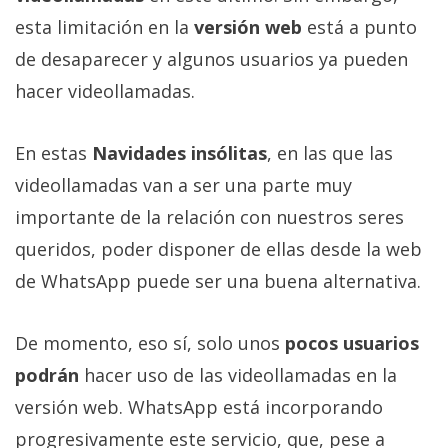
Más
esta limitación en la
versión web
está a punto
temas
de desaparecer y algunos usuarios ya pueden
hacer videollamadas.
Sorteos
En estas
Navidades insólitas
, en las que las
Foros
videollamadas van a ser una parte muy
Contacto
importante de la relación con nuestros seres
/
queridos, poder disponer de ellas desde la web
Sobre
de WhatsApp puede ser una buena alternativa.
nosotros
/
Publicidad
De momento, eso sí, solo unos
pocos usuarios
/
podrán
hacer uso de las videollamadas en la
Cambiar
versión web. WhatsApp está incorporando
opciones
de
progresivamente este servicio, que, pese a