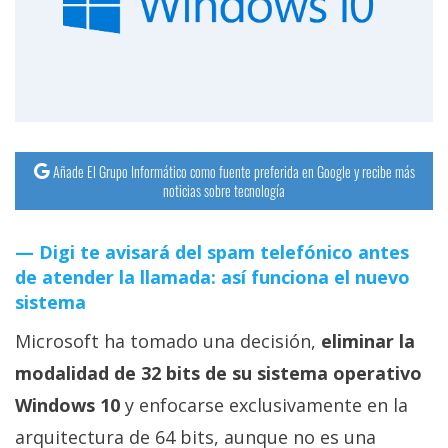
streaming
Operadores
Trucos
y
Tutoriales
Añade El Grupo Informático como fuente preferida en Google y recibe más
noticias sobre tecnología
Ciberseguridad
Digi te avisará del spam telefónico antes
de atender la llamada: así funciona el nuevo
Sistemas
sistema
operativos
Microsoft ha tomado una decisión,
eliminar la
Profesional
modalidad de 32 bits de su sistema operativo
Windows 10
y enfocarse exclusivamente en la
+
arquitectura de 64 bits, aunque no es una