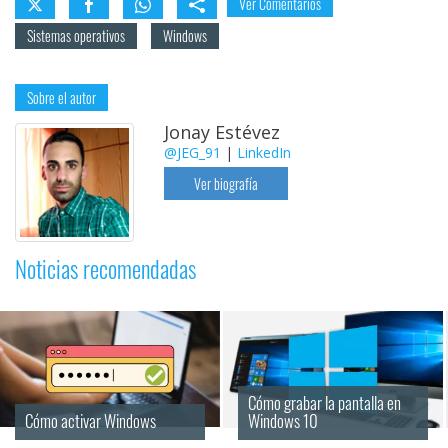
Ver Comentarios
Sistemas operativos
Windows
Sobre el autor
Jonay Estévez
@JEG_91
|
LinkedIn
Ver biografía
Noticias recomendadas
Cómo grabar la pantalla en 
Cómo activar Windows
Windows 10