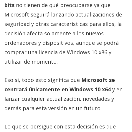
privacidad
bits
no tienen de qué preocuparse ya que
/
Microsoft seguirá lanzando actualizaciones de
Aviso
seguridad y otras características para ellos, la
Legal
decisión afecta solamente a los nuevos
ordenadores y dispositivos, aunque se podrá
El medio de
comunicación
comprar una licencia de Windows 10 x86 y
digital donde
encontrarás
utilizar de momento.
todas las
noticias sobre
tecnología,
Eso sí, todo esto significa que
Microsoft se
móviles,
ordenadores,
centrará únicamente en Windows 10 x64
y en
apps,
lanzar cualquier actualización, novedades y
informática,
videojuegos,
demás para esta versión en un futuro.
comparativas,
trucos y
tutoriales.
Lo que se persigue con esta decisión es que