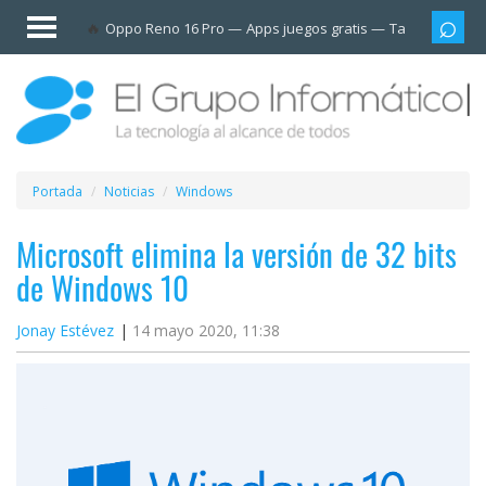
Invitado
Oppo Reno 16 Pro
Apps juegos gratis
Tarjetas prep
Iniciar
sesión /
Registrarse
Esenciales
Móviles
Portada
Noticias
Windows
Ofertas
Microsoft elimina la versión de 32 bits
de Windows 10
Apps
Jonay Estévez
14 mayo 2020, 11:38
Redes
sociales
Plataformas