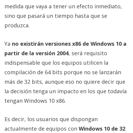
Más
medida que vaya a tener un efecto inmediato,
temas
sino que pasará un tiempo hasta que se
produzca.
Sorteos
Ya
no existirán versiones x86 de Windows 10 a
Foros
partir de la versión 2004
, será requisito
indispensable que los equipos utilicen la
Contacto
/
compilación de 64 bits porque no se lanzarán
Sobre
más de 32 bits, aunque eso no quiere decir que
nosotros
la decisión tenga un impacto en los que todavía
/
Publicidad
tengan Windows 10 x86.
/
Cambiar
Es decir, los usuarios que dispongan
opciones
actualmente de equipos con
Windows 10 de 32
de