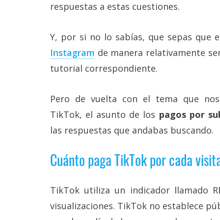
Más
respuestas a estas cuestiones.
temas
Y, por si no lo sabías, que sepas que 
Sorteos
Instagram
de manera relativamente senc
tutorial correspondiente.
Foros
Pero de vuelta con el tema que nos
Contacto
/
TikTok, el asunto de los
pagos por sub
Sobre
las respuestas que andabas buscando.
nosotros
/
Publicidad
Cuánto paga TikTok por cada visit
/
Cambiar
opciones
de
TikTok utiliza un indicador llamado 
privacidad
visualizaciones. TikTok no establece pú
/
Aviso