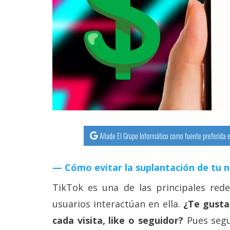
streaming
Operadores
Trucos
y
Tutoriales
Ciberseguridad
Añade El Grupo Informático como fuente preferida e
Sistemas
operativos
Cómo evitar la suplantación de tu 
TikTok es una de las principales rede
Profesional
usuarios interactúan en ella.
¿Te gusta
cada visita, like o seguidor?
Pues segu
+