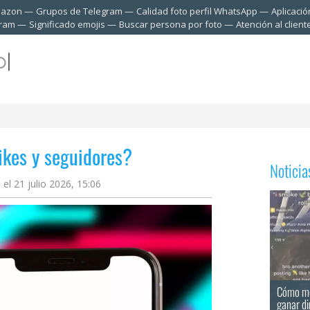
mazon
Grupos de Telegram
Calidad foto perfil WhatsApp
Aplicació
gram
Significado emojis
Buscar persona por foto
Atención al clien
likes y seguidores?
Notici
 el 21 julio 2026, 15:06
Cómo mo
ganar d