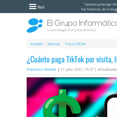
Invitado
Tarjetas prepago A
Menú
Ver historias de Insta
Iniciar
sesión /
Registrarse
Esenciales
Móviles
Portada
Noticias
Trucos TikTok
¿Cuánto paga TikTok por visita, 
Ofertas
Francisco Vicente
31 julio 2021, 15:37 |
Actualizado
Apps
Redes
sociales
Plataformas