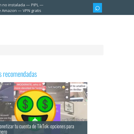
n no instalada
PIPL
te Amazon
VPN gratis
as recomendadas
netizar tu cuenta de TikTok: opciones para
inero