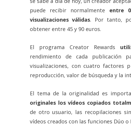
se sabe a día de hoy, un creador acept
Legal
puede recibir normalmente
entre 0
El medio de
visualizaciones válidas
. Por tanto, po
comunicación
obtener entre 45 y 90 euros.
digital donde
encontrarás
todas las
El programa Creator Rewards
uti
noticias sobre
tecnología,
rendimiento de cada publicación 
móviles,
ordenadores,
visualizaciones, con cuatro factores p
apps,
informática,
reproducción, valor de búsqueda y la int
videojuegos,
comparativas,
trucos y
El tema de la originalidad es import
tutoriales.
originales los vídeos copiados total
El Grupo
de otro usuario, las recopilaciones si
Informático
(CC) 2006-
vídeos creados con las funciones Dúo o 
2026.
Algunos
derechos