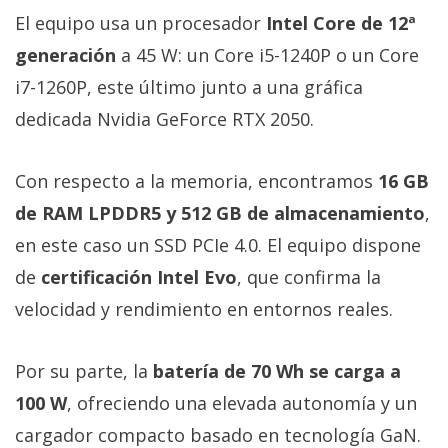
El Grupo
El equipo usa un procesador
Intel Core de 12ª
Informático
(CC) 2006-
generación
a 45 W: un Core i5-1240P o un Core
2026.
Algunos
derechos
i7-1260P, este último junto a una gráfica
reservados
.
dedicada Nvidia GeForce RTX 2050.
Con respecto a la memoria, encontramos
16 GB
de RAM LPDDR5 y 512 GB de almacenamiento
,
en este caso un SSD PCIe 4.0. El equipo dispone
de
certificación Intel Evo
, que confirma la
velocidad y rendimiento en entornos reales.
Por su parte, la
batería de 70 Wh se carga a
100 W
, ofreciendo una elevada autonomía y un
cargador compacto basado en tecnología GaN.