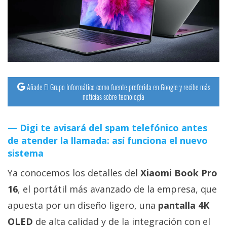
streaming
Operadores
Trucos
y
Tutoriales
Añade El Grupo Informático como fuente preferida en Google y recibe más
noticias sobre tecnología
Ciberseguridad
Digi te avisará del spam telefónico antes
de atender la llamada: así funciona el nuevo
Sistemas
sistema
operativos
Ya conocemos los detalles del
Xiaomi Book Pro
Profesional
16
, el portátil más avanzado de la empresa, que
apuesta por un diseño ligero, una
pantalla 4K
+
OLED
de alta calidad y de la integración con el