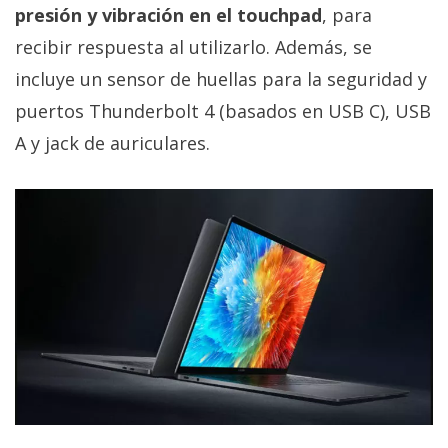
privacidad
presión y vibración en el touchpad
, para
/
recibir respuesta al utilizarlo. Además, se
Aviso
incluye un sensor de huellas para la seguridad y
Legal
puertos Thunderbolt 4 (basados en USB C), USB
A y jack de auriculares.
El medio de
comunicación
digital donde
encontrarás
todas las
noticias sobre
tecnología,
móviles,
ordenadores,
apps,
informática,
videojuegos,
comparativas,
trucos y
tutoriales.