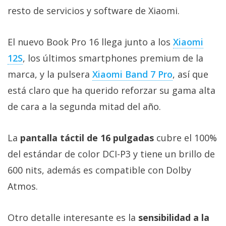
Más
resto de servicios y software de Xiaomi.
temas
El nuevo Book Pro 16 llega junto a los
Xiaomi
Sorteos
12S
, los últimos smartphones premium de la
marca, y la pulsera
Xiaomi Band 7 Pro
, así que
Foros
está claro que ha querido reforzar su gama alta
de cara a la segunda mitad del año.
Contacto
/
Sobre
La
pantalla táctil de 16 pulgadas
cubre el 100%
nosotros
del estándar de color DCI-P3 y tiene un brillo de
/
600 nits, además es compatible con Dolby
Publicidad
/
Atmos.
Cambiar
opciones
Otro detalle interesante es la
sensibilidad a la
de