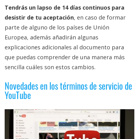
privacidad
Tendrás un lapso de 14 días continuos para
/
desistir de tu aceptación
, en caso de formar
Aviso
parte de alguno de los países de Unión
Legal
Europea, además añadirán algunas
El medio de
explicaciones adicionales al documento para
comunicación
que puedas comprender de una manera más
digital donde
encontrarás
sencilla cuáles son estos cambios.
todas las
noticias sobre
tecnología,
Novedades en los términos de servicio de
móviles,
YouTube
ordenadores,
apps,
informática,
videojuegos,
comparativas,
trucos y
tutoriales.