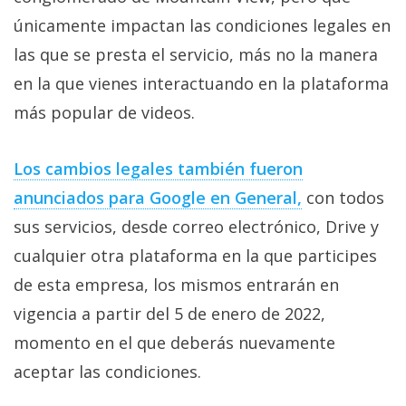
Más
únicamente impactan las condiciones legales en
temas
las que se presta el servicio, más no la manera
en la que vienes interactuando en la plataforma
Sorteos
más popular de videos.
Foros
Los cambios legales también fueron
Contacto
anunciados para Google en General,
con todos
/
sus servicios, desde correo electrónico, Drive y
Sobre
cualquier otra plataforma en la que participes
nosotros
/
de esta empresa, los mismos entrarán en
Publicidad
vigencia a partir del 5 de enero de 2022,
/
momento en el que deberás nuevamente
Cambiar
aceptar las condiciones.
opciones
de