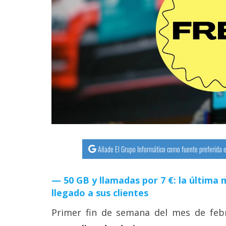
streaming
Operadores
Trucos
y
Tutoriales
Ciberseguridad
Sistemas
Añade El Grupo Informático como fuente preferida e
operativos
50 GB y llamadas por 7 €: la últim
Profesional
llegado a sus clientes
Primer fin de semana del mes de fe
+