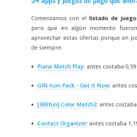
Legal
Comenzamos con el
listado de juego
El medio de
comunicación
pero que en algún momento fueron 
digital donde
aprovechar estas ofertas porque en poc
encontrarás
todas las
de siempre:
noticias sobre
tecnología,
móviles,
Piano Match Play
: antes costaba 0,59 
ordenadores,
apps,
informática,
videojuegos,
GIN Icon Pack - Get It Now
: antes co
comparativas,
trucos y
tutoriales.
[365fun] Color Match2
: antes costaba
El Grupo
Informático
Contact Organizer
: antes costaba 1,1
(CC) 2006-
2026.
Algunos
derechos