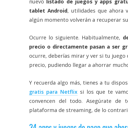
nuevo
listado de juegos y apps grat
Más
tablet Android
, utilidades que ahora
temas
algún momento volverán a recuperar su 
Sorteos
Ocurre lo siguiente. Habitualmente,
d
Foros
precio o directamente pasan a ser gr
ocurre, deberías mirar y ver si tu juego
Contacto
precio, pudiendo llegar a ahorrar mucho
/
Sobre
nosotros
Y recuerda algo más, tienes a tu dispo
/
Publicidad
gratis para Netflix
si los que te vamo
/
Cambiar
convencen del todo. Asegúrate de t
opciones
de
plataforma de streaming, de lo contrari
privacidad
/
34 apps y juegos de pago que ahor
Aviso