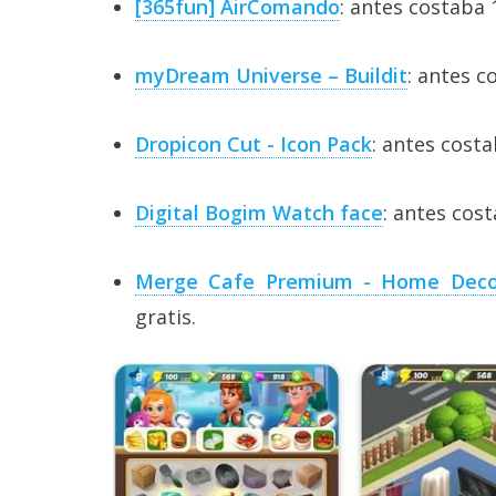
[365fun] AirComando
: antes costaba 1
myDream Universe – Buildit
: antes c
Dropicon Cut - Icon Pack
: antes costa
Digital Bogim Watch face
: antes cost
Merge Cafe Premium - Home Deco
gratis.