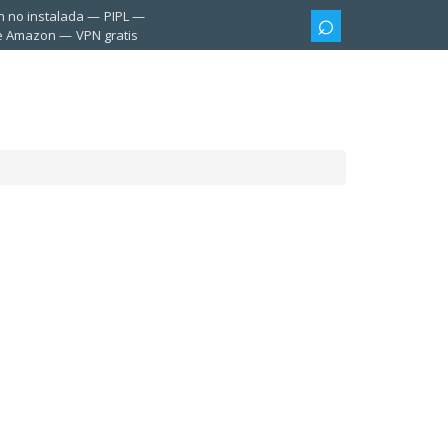
n no instalada
PIPL
te Amazon
VPN gratis