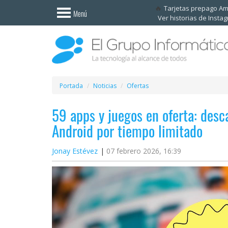
Invitado
Tarjetas prepago A
Menú
Ver historias de Insta
Iniciar
sesión /
Registrarse
Esenciales
Móviles
Portada
Noticias
Ofertas
59 apps y juegos en oferta: desc
Ofertas
Android por tiempo limitado
Apps
Jonay Estévez
07 febrero 2026, 16:39
Redes
sociales
Plataformas