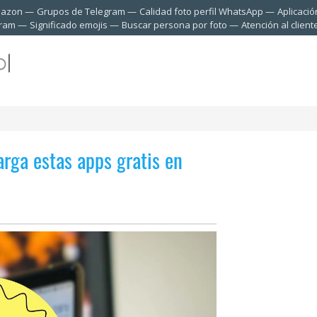
mazon
Grupos de Telegram
Calidad foto perfil WhatsApp
Aplicació
gram
Significado emojis
Buscar persona por foto
Atención al clien
arga estas apps gratis en