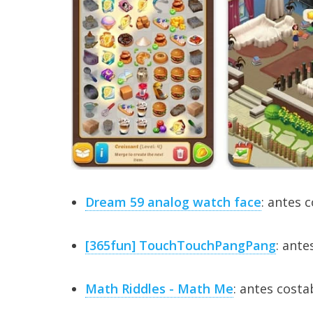
Dream 59 analog watch face
: antes 
[365fun] TouchTouchPangPang
: ante
Math Riddles - Math Me
: antes costa