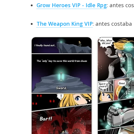
Grow Heroes VIP - Idle Rpg
: antes co
reservados
.
The Weapon King VIP
: antes costaba 