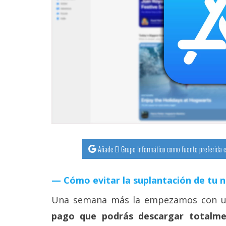
streaming
Operadores
Trucos
y
Tutoriales
Ciberseguridad
Sistemas
Añade El Grupo Informático como fuente preferida e
operativos
Cómo evitar la suplantación de tu 
Profesional
Una semana más la empezamos con 
pago que podrás descargar totalme
+