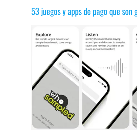
Legal
53 juegos y apps de pago que son g
El medio de
comunicación
digital donde
encontrarás
todas las
noticias sobre
tecnología,
móviles,
ordenadores,
apps,
informática,
videojuegos,
comparativas,
trucos y
tutoriales.
El Grupo
Informático
(CC) 2006-
2026.
Algunos
derechos