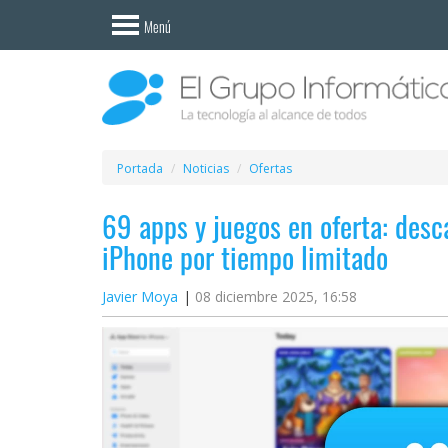
Invitado
Menú
Iniciar
sesión /
Registrarse
Esenciales
Móviles
Portada
Noticias
Ofertas
69 apps y juegos en oferta: desc
Ofertas
iPhone por tiempo limitado
Apps
Javier Moya
08 diciembre 2025, 16:58
Redes
sociales
Plataformas