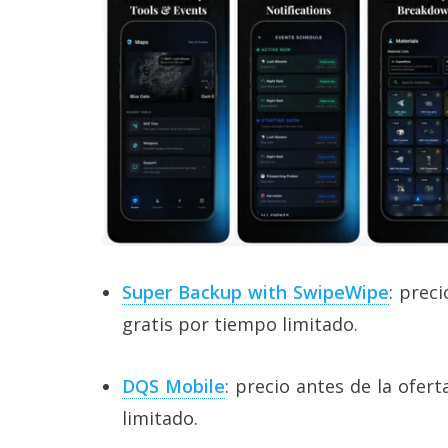
Super Backup with SwipeWipe
: prec
gratis por tiempo limitado.
DQS Mobile
: precio antes de la ofer
limitado.