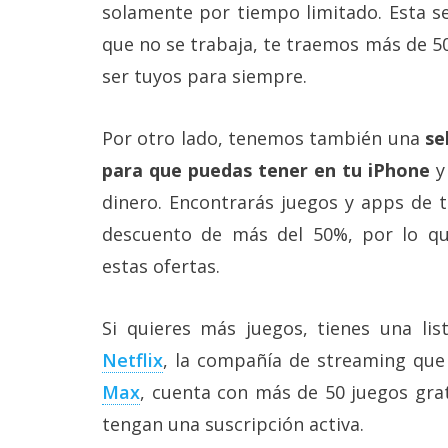
Más
solamente por tiempo limitado. Esta s
temas
que no se trabaja, te traemos más de 5
ser tuyos para siempre.
Sorteos
Por otro lado, tenemos también una
se
Foros
para que puedas tener en tu iPhone
y
dinero. Encontrarás juegos y apps de t
Contacto
/
descuento de más del 50%, por lo qu
Sobre
estas ofertas.
nosotros
/
Publicidad
/
Si quieres más juegos, tienes una li
Cambiar
Netflix
, la compañía de streaming qu
opciones
de
Max
, cuenta con más de 50 juegos grat
privacidad
/
tengan una suscripción activa.
Aviso