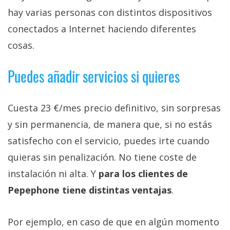
privacidad
hay varias personas con distintos dispositivos
/
conectados a Internet haciendo diferentes
Aviso
cosas.
Legal
Puedes añadir servicios si quieres
El medio de
comunicación
digital donde
encontrarás
Cuesta 23 €/mes precio definitivo, sin sorpresas
todas las
y sin permanencia, de manera que, si no estás
noticias sobre
tecnología,
satisfecho con el servicio, puedes irte cuando
móviles,
ordenadores,
quieras sin penalización. No tiene coste de
apps,
instalación ni alta. Y
para los clientes de
informática,
videojuegos,
Pepephone tiene distintas ventajas
.
comparativas,
trucos y
tutoriales.
Por ejemplo, en caso de que en algún momento