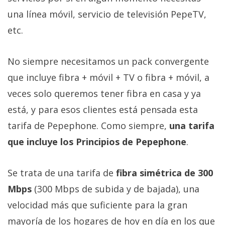
Más
una línea móvil, servicio de televisión PepeTV,
temas
etc.
Sorteos
No siempre necesitamos un pack convergente
que incluye fibra + móvil + TV o fibra + móvil, a
Foros
veces solo queremos tener fibra en casa y ya
Contacto
está, y para esos clientes está pensada esta
/
tarifa de Pepephone. Como siempre,
una tarifa
Sobre
que incluye los Principios de Pepephone
.
nosotros
/
Publicidad
Se trata de una tarifa de
fibra simétrica de 300
/
Mbps
(300 Mbps de subida y de bajada), una
Cambiar
velocidad más que suficiente para la gran
opciones
de
mayoría de los hogares de hoy en día en los que