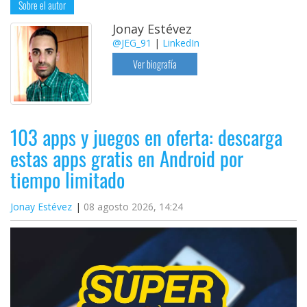
Sobre el autor
Jonay Estévez
@JEG_91
|
LinkedIn
Ver biografía
103 apps y juegos en oferta: descarga
estas apps gratis en Android por
tiempo limitado
Jonay Estévez
08 agosto 2026, 14:24