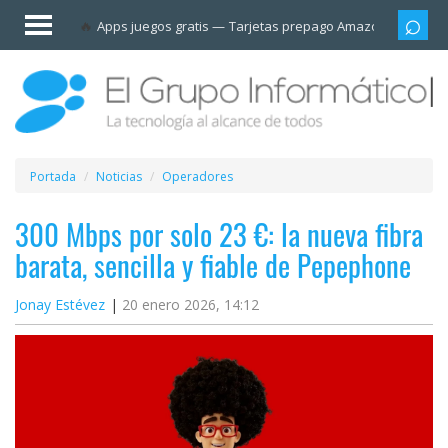
Invitado
Apps juegos gratis
Tarjetas prepago Amazon
Grupo
Iniciar
sesión /
Registrarse
Esenciales
Móviles
Portada
Noticias
Operadores
Ofertas
300 Mbps por solo 23 €: la nueva fibra
barata, sencilla y fiable de Pepephone
Apps
Jonay Estévez
20 enero 2026, 14:12
Redes
sociales
Plataformas