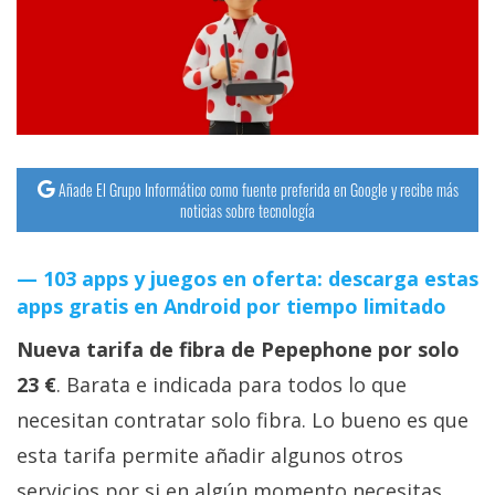
streaming
Operadores
Trucos
y
Tutoriales
Añade El Grupo Informático como fuente preferida en Google y recibe más
noticias sobre tecnología
Ciberseguridad
103 apps y juegos en oferta: descarga estas
apps gratis en Android por tiempo limitado
Sistemas
operativos
Nueva tarifa de fibra de Pepephone por solo
23 €
. Barata e indicada para todos lo que
Profesional
necesitan contratar solo fibra. Lo bueno es que
esta tarifa permite añadir algunos otros
+
servicios por si en algún momento necesitas