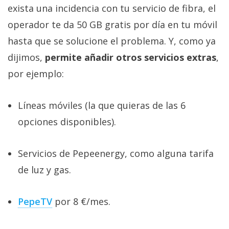
El Grupo
exista una incidencia con tu servicio de fibra, el
Informático
(CC) 2006-
operador te da 50 GB gratis por día en tu móvil
2026.
Algunos
hasta que se solucione el problema. Y, como ya
derechos
reservados
.
dijimos,
permite añadir otros servicios extras
,
por ejemplo:
Líneas móviles (la que quieras de las 6
opciones disponibles).
Servicios de Pepeenergy, como alguna tarifa
de luz y gas.
PepeTV
por 8 €/mes.