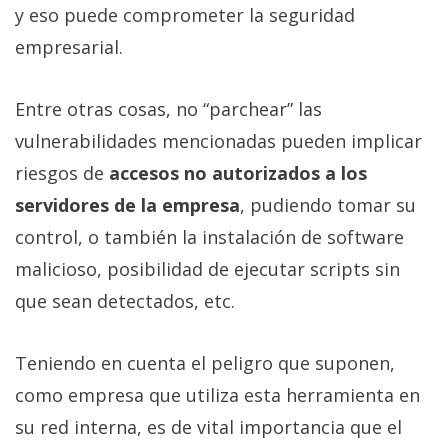
El Grupo
y eso puede comprometer la seguridad
Informático
(CC) 2006-
empresarial.
2026.
Algunos
derechos
reservados
.
Entre otras cosas, no “parchear” las
vulnerabilidades mencionadas pueden implicar
riesgos de
accesos no autorizados a los
servidores de la empresa
, pudiendo tomar su
control, o también la instalación de software
malicioso, posibilidad de ejecutar scripts sin
que sean detectados, etc.
Teniendo en cuenta el peligro que suponen,
como empresa que utiliza esta herramienta en
su red interna, es de vital importancia que el