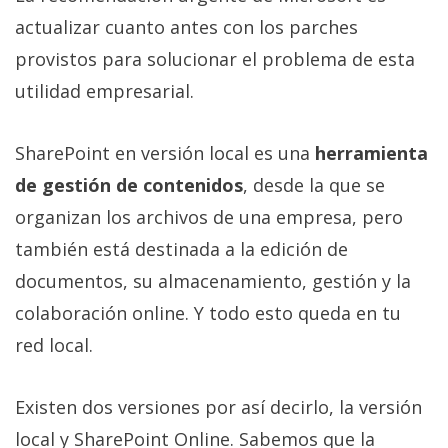
Más
actualizar cuanto antes con los parches
temas
provistos para solucionar el problema de esta
utilidad empresarial.
Sorteos
SharePoint en versión local es una
herramienta
Foros
de gestión de contenidos
, desde la que se
Contacto
organizan los archivos de una empresa, pero
/
también está destinada a la edición de
Sobre
documentos, su almacenamiento, gestión y la
nosotros
/
colaboración online. Y todo esto queda en tu
Publicidad
red local.
/
Cambiar
Existen dos versiones por así decirlo, la versión
opciones
de
local y SharePoint Online. Sabemos que la