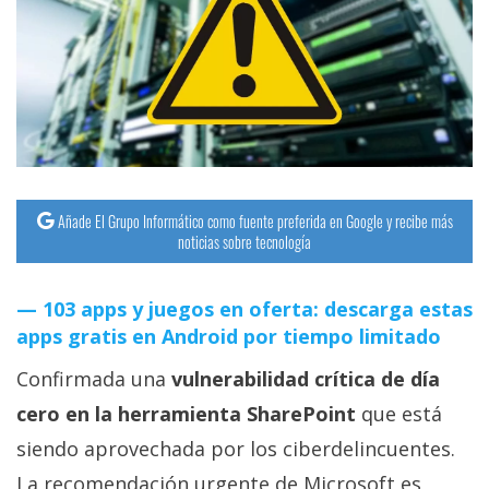
streaming
Operadores
Trucos
y
Tutoriales
Añade El Grupo Informático como fuente preferida en Google y recibe más
noticias sobre tecnología
Ciberseguridad
103 apps y juegos en oferta: descarga estas
Sistemas
apps gratis en Android por tiempo limitado
operativos
Confirmada una
vulnerabilidad crítica de día
Profesional
cero en la herramienta SharePoint
que está
siendo aprovechada por los ciberdelincuentes.
+
La recomendación urgente de Microsoft es