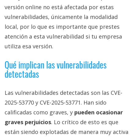
privacidad
versión online no está afectada por estas
/
vulnerabilidades, únicamente la modalidad
Aviso
local, por lo que es importante que prestes
Legal
atención a esta vulnerabilidad si tu empresa
El medio de
utiliza esa versión.
comunicación
digital donde
Qué implican las vulnerabilidades
encontrarás
todas las
detectadas
noticias sobre
tecnología,
móviles,
ordenadores,
Las vulnerabilidades detectadas son las CVE-
apps,
2025-53770 y CVE-2025-53771. Han sido
informática,
videojuegos,
calificadas como graves, y
pueden ocasionar
comparativas,
trucos y
graves perjuicios
. Lo crítico de esto es que
tutoriales.
están siendo explotadas de manera muy activa