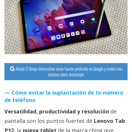
streaming
Operadores
Trucos
y
Tutoriales
Ciberseguridad
Añade El Grupo Informático como fuente preferida en Google y recibe más
noticias sobre tecnología
Sistemas
Cómo evitar la suplantación de tu número
operativos
de teléfono
Profesional
Versatilidad, productividad y resolución
de
pantalla son los puntos fuertes de
Lenovo Tab
+
P12
, la
nueva tablet
de la marca china que