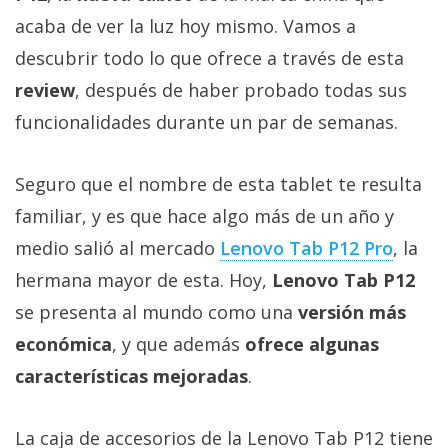
Más
acaba de ver la luz hoy mismo. Vamos a
temas
descubrir todo lo que ofrece a través de esta
review
, después de haber probado todas sus
Sorteos
funcionalidades durante un par de semanas.
Foros
Seguro que el nombre de esta tablet te resulta
Contacto
familiar, y es que hace algo más de un año y
/
medio salió al mercado
Lenovo Tab P12 Pro
, la
Sobre
hermana mayor de esta. Hoy,
Lenovo Tab P12
nosotros
se presenta al mundo como una
versión más
/
Publicidad
económica
, y que además
ofrece algunas
/
características mejoradas
.
Cambiar
opciones
de
La caja de accesorios de la Lenovo Tab P12 tiene