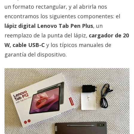
privacidad
un formato rectangular, y al abrirla nos
/
encontramos los siguientes componentes: el
Aviso
lápiz digital Lenovo Tab Pen Plus
, un
Legal
reemplazo de la punta del lápiz,
cargador de 20
El medio de
W, cable USB-C
y los típicos manuales de
comunicación
garantía del dispositivo.
digital donde
encontrarás
todas las
noticias sobre
tecnología,
móviles,
ordenadores,
apps,
informática,
videojuegos,
comparativas,
trucos y
tutoriales.