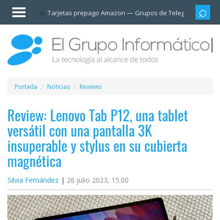
Invitado
Tarjetas prepago Amazon
Grupos de Telegram
Cali
Iniciar
sesión /
Registrarse
Esenciales
Móviles
Portada
Noticias
Reviews
Ofertas
Review: Lenovo Tab P12, una tablet
versátil con una pantalla 3K
Apps
insuperable y stylus en su cubierta
magnética
Redes
sociales
Silvia Fernández
26 julio 2023, 15:00
Plataformas