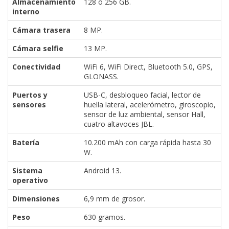
Almacenamiento
128 o 256 GB.
interno
Cámara trasera
8 MP.
Cámara selfie
13 MP.
Conectividad
WiFi 6, WiFi Direct, Bluetooth 5.0, GPS,
GLONASS.
Puertos y
USB-C, desbloqueo facial, lector de
sensores
huella lateral, acelerómetro, giroscopio,
sensor de luz ambiental, sensor Hall,
cuatro altavoces JBL.
Batería
10.200 mAh con carga rápida hasta 30
W.
Sistema
Android 13.
operativo
Dimensiones
6,9 mm de grosor.
Peso
630 gramos.