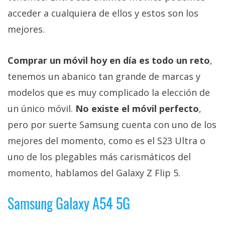
privacidad
acceder a cualquiera de ellos y estos son los
/
mejores.
Aviso
Legal
Comprar un móvil hoy en día es todo un reto
,
El medio de
tenemos un abanico tan grande de marcas y
comunicación
modelos que es muy complicado la elección de
digital donde
encontrarás
un único móvil.
No existe el móvil perfecto
,
todas las
noticias sobre
pero por suerte Samsung cuenta con uno de los
tecnología,
mejores del momento, como es el S23 Ultra o
móviles,
ordenadores,
uno de los plegables más carismáticos del
apps,
informática,
momento, hablamos del Galaxy Z Flip 5.
videojuegos,
comparativas,
Samsung Galaxy A54 5G
trucos y
tutoriales.