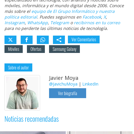
móviles, informática y el mundo digital desde 2006. Conoce
más sobre el
equipo de El Grupo Informático y nuestra
política editorial
. Puedes seguirnos en
Facebook
,
X
,
Instagram
,
WhatsApp
,
Telegram
o
recibirnos en tu correo
para no perderte las últimas noticias de tecnología.
Ver Comentarios
Móviles
Ofertas
Samsung Galaxy
Sobre el autor
Javier Moya
@JavichuMoya
|
LinkedIn
Ver biografía
Noticias recomendadas