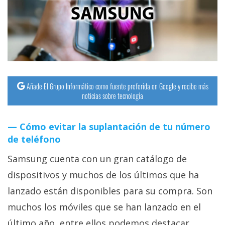
streaming
Operadores
Trucos
y
Tutoriales
Añade El Grupo Informático como fuente preferida en Google y recibe más
noticias sobre tecnología
Ciberseguridad
Cómo evitar la suplantación de tu número
de teléfono
Sistemas
operativos
Samsung cuenta con un gran catálogo de
dispositivos y muchos de los últimos que ha
Profesional
lanzado están disponibles para su compra. Son
muchos los móviles que se han lanzado en el
+
último año, entre ellos podemos destacar