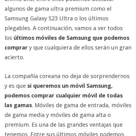
Más
algunos de gama ultra premium como el
temas
Samsung Galaxy S23 Ultra o los últimos
plegables. A continuación, vamos a ver todos
Sorteos
los
últimos móviles de Samsung que podemos
Foros
comprar
y que cualquiera de ellos serán un gran
acierto.
Contacto
/
La compañía coreana no deja de sorprendernos
Sobre
y es que
si queremos un móvil Samsung,
nosotros
/
podemos comprar cualquier móvil de todas
Publicidad
las gamas
. Móviles de gama de entrada, móviles
/
de gama media y móviles de gama alta o
Cambiar
premium. Es una de las grandes ventajas que
opciones
de
tenemos. Entre sus últimos móviles podemos