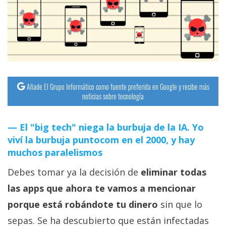
streaming
Operadores
Trucos
y
Tutoriales
Añade El Grupo Informático como fuente preferida en Google y recibe más
noticias sobre tecnología
Ciberseguridad
El "big tech" niega la burbuja de la IA. Yo
viví la burbuja puntocom en el 2000, y hay
Sistemas
muchos paralelismos
operativos
Debes tomar ya la decisión de
eliminar todas
Profesional
las apps que ahora te vamos a mencionar
porque está robándote tu dinero
sin que lo
+
sepas. Se ha descubierto que están infectadas