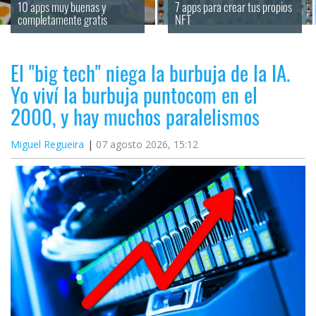
10 apps muy buenas y 
7 apps para crear tus propios 
completamente gratis
NFT
El "big tech" niega la burbuja de la IA.
Yo viví la burbuja puntocom en el
2000, y hay muchos paralelismos
Miguel Regueira
07 agosto 2026, 15:12