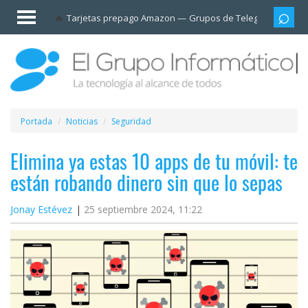
Invitado
Tarjetas prepago Amazon
Grupos de Telegram
Cali
Iniciar
sesión /
Registrarse
Esenciales
Móviles
Portada
Noticias
Seguridad
Ofertas
Elimina ya estas 10 apps de tu móvil: te
están robando dinero sin que lo sepas
Apps
Jonay Estévez
25 septiembre 2024, 11:22
Redes
sociales
Plataformas