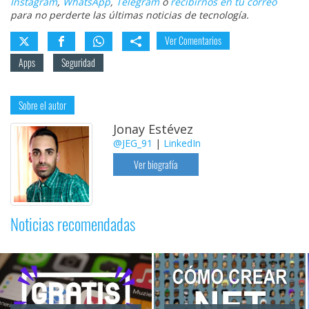
Instagram
,
WhatsApp
,
Telegram
o
recibirnos en tu correo
para no perderte las últimas noticias de tecnología.
Ver Comentarios
Apps
Seguridad
Sobre el autor
Jonay Estévez
@JEG_91
|
LinkedIn
Ver biografía
Noticias recomendadas