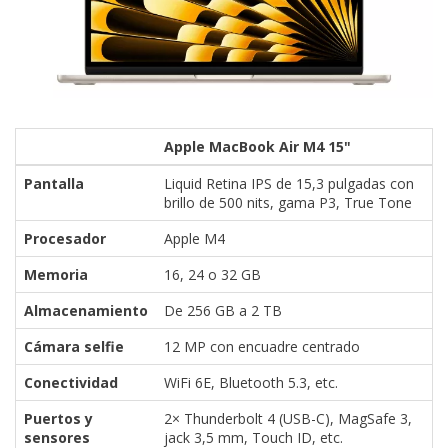
Apple MacBook Air M4 15"
Pantalla
Liquid Retina IPS de 15,3 pulgadas con
brillo de 500 nits, gama P3, True Tone
Procesador
Apple M4
Memoria
16, 24 o 32 GB
Almacenamiento
De 256 GB a 2 TB
Cámara selfie
12 MP con encuadre centrado
Conectividad
WiFi 6E, Bluetooth 5.3, etc.
Puertos y
2× Thunderbolt 4 (USB-C), MagSafe 3,
sensores
jack 3,5 mm, Touch ID, etc.