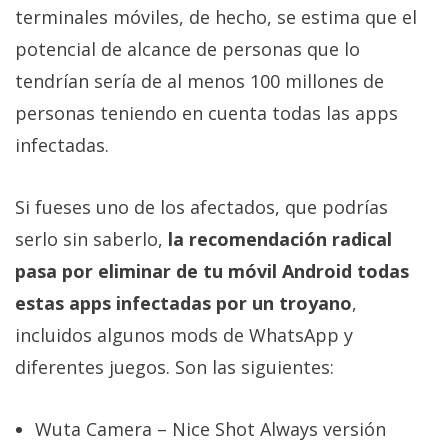
privacidad
terminales móviles, de hecho, se estima que el
/
potencial de alcance de personas que lo
Aviso
tendrían sería de al menos 100 millones de
Legal
personas teniendo en cuenta todas las apps
infectadas.
El medio de
comunicación
digital donde
encontrarás
Si fueses uno de los afectados, que podrías
todas las
serlo sin saberlo,
la recomendación radical
noticias sobre
tecnología,
pasa por eliminar de tu móvil Android todas
móviles,
ordenadores,
estas apps infectadas por un troyano
,
apps,
incluidos algunos mods de WhatsApp y
informática,
videojuegos,
diferentes juegos. Son las siguientes:
comparativas,
trucos y
tutoriales.
Wuta Camera – Nice Shot Always versión