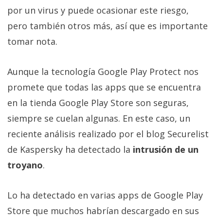
Más
por un virus y puede ocasionar este riesgo,
temas
pero también otros más, así que es importante
tomar nota.
Sorteos
Aunque la tecnología Google Play Protect nos
Foros
promete que todas las apps que se encuentra
en la tienda Google Play Store son seguras,
Contacto
/
siempre se cuelan algunas. En este caso, un
Sobre
reciente análisis realizado por el blog Securelist
nosotros
de Kaspersky ha detectado la
intrusión de un
/
Publicidad
troyano
.
/
Cambiar
Lo ha detectado en varias apps de Google Play
opciones
Store que muchos habrían descargado en sus
de