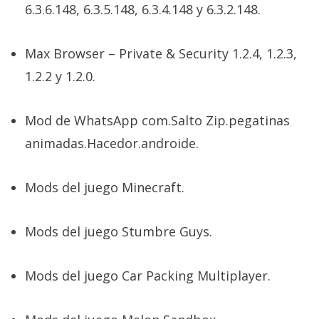
El Grupo
6.3.6.148, 6.3.5.148, 6.3.4.148 y 6.3.2.148.
Informático
(CC) 2006-
2026.
Algunos
Max Browser – Private & Security 1.2.4, 1.2.3,
derechos
reservados
.
1.2.2 y 1.2.0.
Mod de WhatsApp com.Salto Zip.pegatinas
animadas.Hacedor.androide.
Mods del juego Minecraft.
Mods del juego Stumbre Guys.
Mods del juego Car Packing Multiplayer.