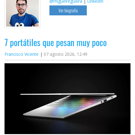
@miguelregueira
|
LinkedIn
Ver biografía
7 portátiles que pesan muy poco
Francisco Vicente
07 agosto 2026, 12:49