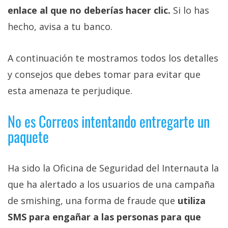
Más
enlace al que no deberías hacer clic.
Si lo has
temas
hecho, avisa a tu banco.
Sorteos
A continuación te mostramos todos los detalles
y consejos que debes tomar para evitar que
Foros
esta amenaza te perjudique.
Contacto
No es Correos intentando entregarte un
/
paquete
Sobre
nosotros
/
Ha sido la Oficina de Seguridad del Internauta la
Publicidad
que ha alertado a los usuarios de una campaña
/
Cambiar
de smishing, una forma de fraude que
utiliza
opciones
SMS para engañar a las personas para que
de