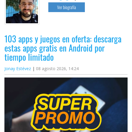
Ver biografía
103 apps y juegos en oferta: descarga
estas apps gratis en Android por
tiempo limitado
Jonay Estévez
08 agosto 2026, 14:24