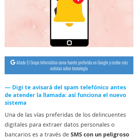
streaming
Operadores
Trucos
y
Tutoriales
Añade El Grupo Informático como fuente preferida en Google y recibe más
noticias sobre tecnología
Ciberseguridad
Digi te avisará del spam telefónico antes
Sistemas
de atender la llamada: así funciona el nuevo
operativos
sistema
Una de las vías preferidas de los delincuentes
Profesional
digitales para extraer datos personales o
+
bancarios es a través de
SMS con un peligroso