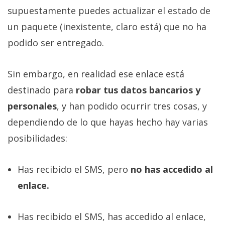
El Grupo
supuestamente puedes actualizar el estado de
Informático
(CC) 2006-
un paquete (inexistente, claro está) que no ha
2026.
Algunos
derechos
podido ser entregado.
reservados
.
Sin embargo, en realidad ese enlace está
destinado para
robar tus datos bancarios y
personales
, y han podido ocurrir tres cosas, y
dependiendo de lo que hayas hecho hay varias
posibilidades:
Has recibido el SMS, pero
no has accedido al
enlace.
Has recibido el SMS, has accedido al enlace,