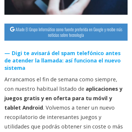
Añade El Grupo Informático como fuente preferida en Google y recibe más
noticias sobre tecnología
Digi te avisará del spam telefónico antes
de atender la llamada: así funciona el nuevo
sistema
Arrancamos el fin de semana como siempre,
con nuestro habitual listado de
aplicaciones y
juegos gratis y en oferta para tu móvil y
tablet Android
. Volvemos a tener un nuevo
recopilatorio de interesantes juegos y
utilidades que podrás obtener sin coste o más