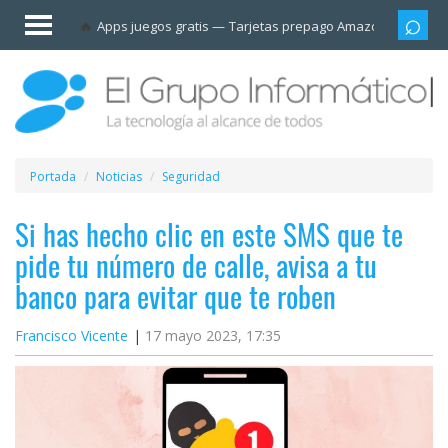
Invitado
Apps juegos gratis
Tarjetas prepago Amazon
Grupo
Iniciar
sesión /
Registrarse
Esenciales
Móviles
Portada
Noticias
Seguridad
Ofertas
Si has hecho clic en este SMS que te
pide tu número de calle, avisa a tu
Apps
banco para evitar que te roben
Redes
Francisco Vicente
17 mayo 2023, 17:35
sociales
Plataformas