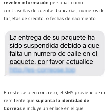
revelen información
personal, como
privacidad
/
contraseñas de cuentas bancarias, números de
Aviso
tarjetas de crédito, o fechas de nacimiento.
Legal
El medio de
comunicación
digital donde
encontrarás
todas las
noticias sobre
tecnología,
móviles,
ordenadores,
apps,
informática,
videojuegos,
En este caso en concreto, el SMS proviene de un
comparativas,
trucos y
remitente que
suplanta la identidad de
tutoriales.
Correos
e incluye un enlace en el que