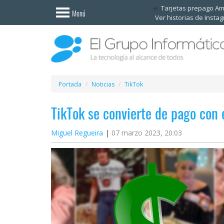
Invitado
Tarjetas prepago A
Menú
Ver historias de Insta
Iniciar
sesión /
Registrarse
Esenciales
Móviles
Portada
Noticias
TikTok
TikTok se convierte de pago con 
Ofertas
Miguel Regueira
07 marzo 2023, 20:03
Apps
Redes
sociales
Plataformas