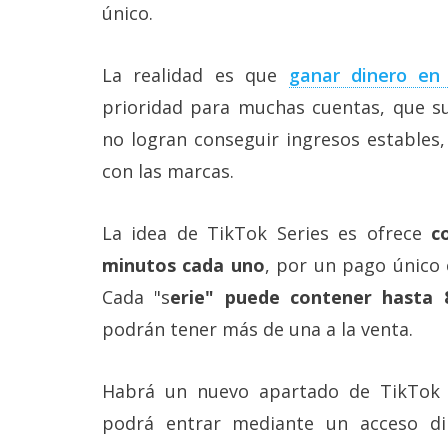
Más
único.
temas
La realidad es que
ganar dinero en
Sorteos
prioridad para muchas cuentas, que s
no logran conseguir ingresos estables
Foros
con las marcas.
Contacto
/
La idea de TikTok Series es ofrece
c
Sobre
minutos cada uno
, por un pago único 
nosotros
/
Cada "s
erie" puede contener hasta 
Publicidad
/
podrán tener más de una a la venta.
Cambiar
opciones
de
Habrá un nuevo apartado de TikTok S
privacidad
/
podrá entrar mediante un acceso di
Aviso