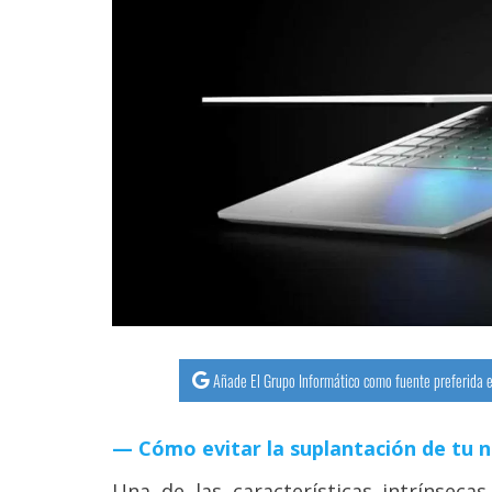
Añade El Grupo Informático como fuente preferida e
Cómo evitar la suplantación de tu 
Una de las características intrínseca