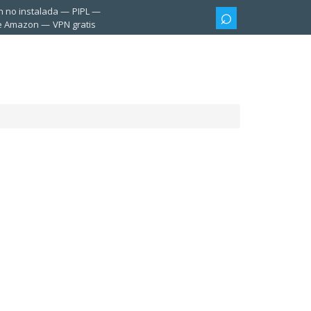
n no instalada
PIPL
te Amazon
VPN gratis