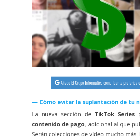
streaming
Operadores
Trucos
y
Tutoriales
Ciberseguridad
Añade El Grupo Informático como fuente preferida e
Sistemas
operativos
Cómo evitar la suplantación de tu 
La nueva sección de
TikTok Series
p
Profesional
contenido de pago
, adicional al que p
Serán colecciones de vídeo mucho más 
+