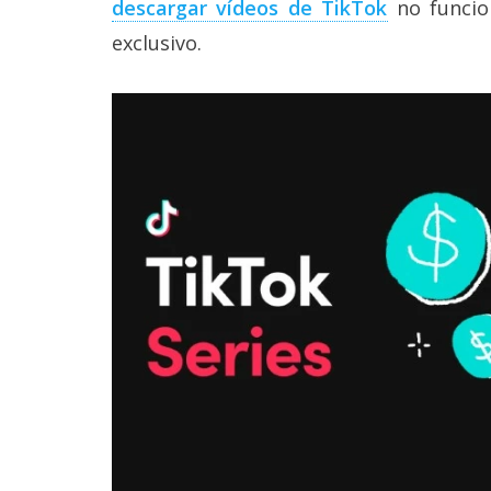
descargar vídeos de TikTok
no funcio
Legal
exclusivo.
El medio de
comunicación
digital donde
encontrarás
todas las
noticias sobre
tecnología,
móviles,
ordenadores,
apps,
informática,
videojuegos,
comparativas,
trucos y
tutoriales.
El Grupo
Informático
(CC) 2006-
2026.
Algunos
derechos