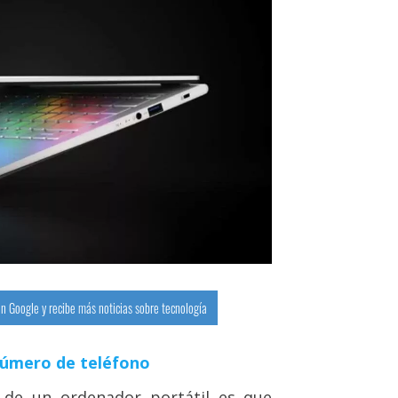
n Google y recibe más noticias sobre tecnología
número de teléfono
s de un ordenador portátil es que