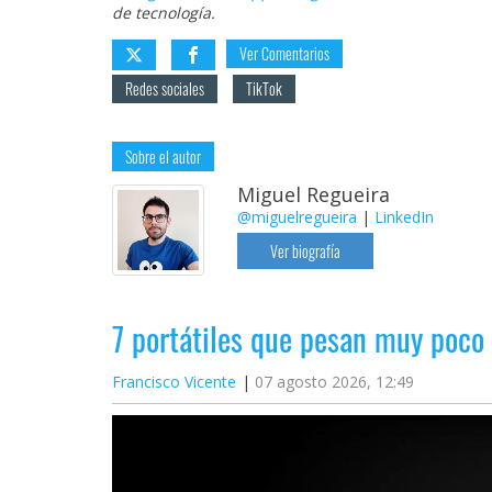
de tecnología.
Ver Comentarios
Redes sociales
TikTok
Sobre el autor
Miguel Regueira
@miguelregueira
|
LinkedIn
Ver biografía
7 portátiles que pesan muy poco
Francisco Vicente
07 agosto 2026, 12:49