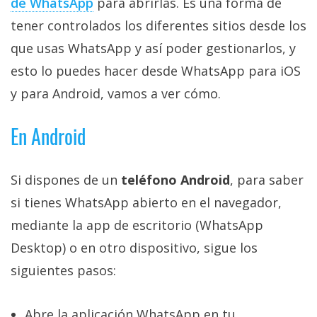
de WhatsApp
para abrirlas. Es una forma de
privacidad
tener controlados los diferentes sitios desde los
/
Aviso
que usas WhatsApp y así poder gestionarlos, y
Legal
esto lo puedes hacer desde WhatsApp para iOS
y para Android, vamos a ver cómo.
El medio de
comunicación
En Android
digital donde
encontrarás
todas las
noticias sobre
Si dispones de un
teléfono Android
, para saber
tecnología,
móviles,
si tienes WhatsApp abierto en el navegador,
ordenadores,
mediante la app de escritorio (WhatsApp
apps,
informática,
Desktop) o en otro dispositivo, sigue los
videojuegos,
comparativas,
siguientes pasos:
trucos y
tutoriales.
Abre la aplicación WhatsApp en tu