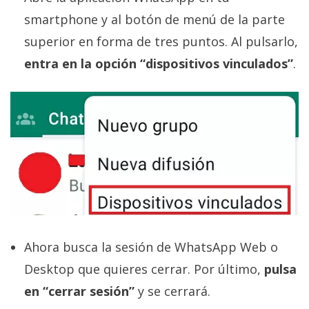
El Grupo
Informático
smartphone y al botón de menú de la parte
(CC) 2006-
superior en forma de tres puntos. Al pulsarlo,
2026.
Algunos
derechos
entra en la opción “dispositivos vinculados”
.
reservados
.
Ahora busca la sesión de WhatsApp Web o
Desktop que quieres cerrar. Por último,
pulsa
en “cerrar sesión”
y se cerrará.