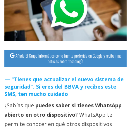
streaming
Operadores
Trucos
y
Tutoriales
Añade El Grupo Informático como fuente preferida en Google y recibe más
noticias sobre tecnología
Ciberseguridad
"Tienes que actualizar el nuevo sistema de
Sistemas
seguridad". Si eres del BBVA y recibes este
operativos
SMS, ten mucho cuidado
¿Sabías que
puedes saber si tienes WhatsApp
Profesional
abierto en otro dispositivo
? WhatsApp te
permite conocer en qué otros dispositivos
+