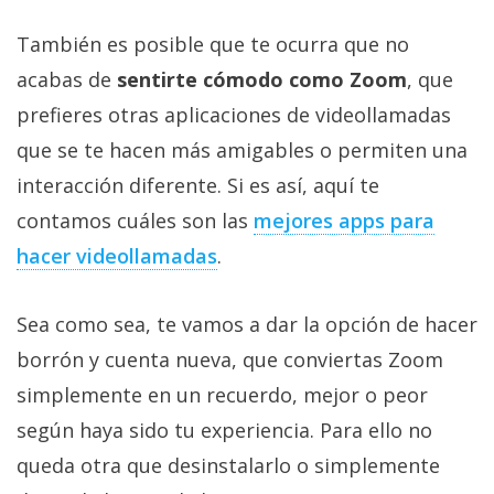
El Grupo
Informático
También es posible que te ocurra que no
(CC) 2006-
2026.
Algunos
acabas de
sentirte cómodo como Zoom
, que
derechos
reservados
.
prefieres otras aplicaciones de videollamadas
que se te hacen más amigables o permiten una
interacción diferente. Si es así, aquí te
contamos cuáles son las
mejores apps para
hacer videollamadas
.
Sea como sea, te vamos a dar la opción de hacer
borrón y cuenta nueva, que conviertas Zoom
simplemente en un recuerdo, mejor o peor
según haya sido tu experiencia. Para ello no
queda otra que desinstalarlo o simplemente