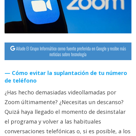
streaming
Operadores
Trucos
y
Añade El Grupo Informático como fuente preferida en Google y recibe más
Tutoriales
noticias sobre tecnología
Ciberseguridad
Cómo evitar la suplantación de tu número
de teléfono
Sistemas
¿Has hecho demasiadas videollamadas por
operativos
Zoom últimamente? ¿Necesitas un descanso?
Quizá haya llegado el momento de desinstalar
Profesional
el programa y volver a las habituales
+
conversaciones telefónicas o, si es posible, a los