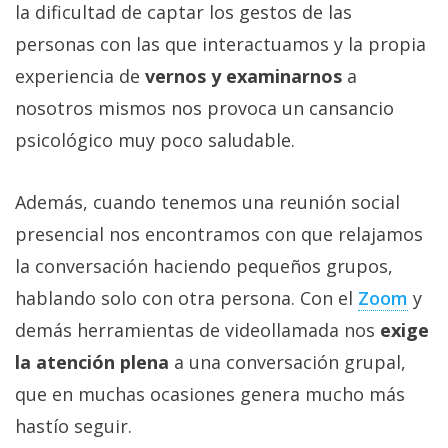
la dificultad de captar los gestos de las
privacidad
/
personas con las que interactuamos y la propia
Aviso
experiencia de
vernos y examinarnos
a
Legal
nosotros mismos nos provoca un cansancio
psicológico muy poco saludable.
El medio de
comunicación
digital donde
Además, cuando tenemos una reunión social
encontrarás
todas las
presencial nos encontramos con que relajamos
noticias sobre
tecnología,
la conversación haciendo pequeños grupos,
móviles,
hablando solo con otra persona. Con el
Zoom
y
ordenadores,
apps,
demás herramientas de videollamada nos
exige
informática,
videojuegos,
la atención plena
a una conversación grupal,
comparativas,
que en muchas ocasiones genera mucho más
trucos y
tutoriales.
hastío seguir.