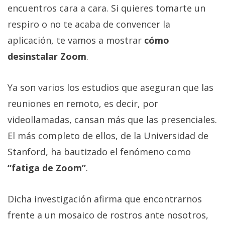
Más
encuentros cara a cara. Si quieres tomarte un
temas
respiro o no te acaba de convencer la
aplicación, te vamos a mostrar
cómo
Sorteos
desinstalar Zoom
.
Foros
Ya son varios los estudios que aseguran que las
reuniones en remoto, es decir, por
Contacto
/
videollamadas, cansan más que las presenciales.
Sobre
El más completo de ellos, de la Universidad de
nosotros
Stanford, ha bautizado el fenómeno como
/
“fatiga de Zoom”
.
Publicidad
/
Cambiar
Dicha investigación afirma que encontrarnos
opciones
frente a un mosaico de rostros ante nosotros,
de