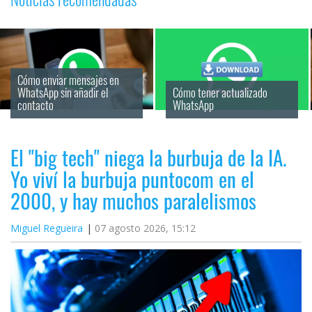
Cómo enviar mensajes en 
WhatsApp sin añadir el 
Cómo tener actualizado 
contacto
WhatsApp
El "big tech" niega la burbuja de la IA.
Yo viví la burbuja puntocom en el
2000, y hay muchos paralelismos
Miguel Regueira
07 agosto 2026, 15:12