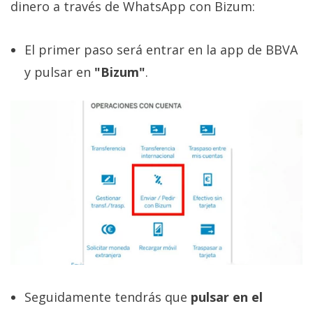
El Grupo
dinero a través de WhatsApp con Bizum:
Informático
(CC) 2006-
2026.
Algunos
El primer paso será entrar en la app de BBVA
derechos
reservados
.
y pulsar en
"Bizum"
.
Seguidamente tendrás que
pulsar en el