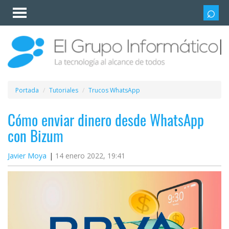
Invitado
Iniciar
sesión /
Registrarse
Esenciales
Móviles
Portada
Tutoriales
Trucos WhatsApp
Ofertas
Cómo enviar dinero desde WhatsApp
con Bizum
Apps
Javier Moya
14 enero 2022, 19:41
Redes
sociales
Plataformas