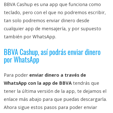
privacidad
BBVA Cashup es una app que funciona como
/
teclado, pero con el que no podremos escribir,
Aviso
tan solo podremos enviar dinero desde
Legal
cualquier app de mensajería, y por supuesto
también por WhatsApp.
El medio de
comunicación
digital donde
BBVA Cashup, así podrás enviar dinero
encontrarás
todas las
por WhatsApp
noticias sobre
tecnología,
móviles,
Para poder
enviar dinero a través de
ordenadores,
apps,
WhatsApp con la app de BBVA
tendrás que
informática,
videojuegos,
tener la última versión de la app, te dejamos el
comparativas,
enlace más abajo para que puedas descargarla.
trucos y
tutoriales.
Ahora sigue estos pasos para poder enviar