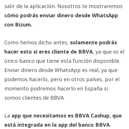
Más
salir de la aplicación. Nosotros te mostraremos
temas
cómo podrás enviar dinero desde WhatsApp
con Bizum.
Sorteos
Como hemos dicho antes,
solamente podrás
Foros
hacer esto si eres cliente de BBVA
, ya que es el
único banco que tiene esta función disponible.
Contacto
/
Enviar dinero desde WhatsApp es real, ya que
Sobre
podemos hacerlo, pero en otros países, por el
nosotros
momento podremos hacerlo en España si
/
Publicidad
somos clientes de BBVA.
/
Cambiar
La
app que necesitamos es BBVA Cashup, que
opciones
está integrada en la app del banco BBVA
.
de