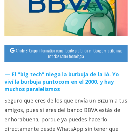
streaming
Operadores
Trucos
y
Tutoriales
Añade El Grupo Informático como fuente preferida en Google y recibe más
noticias sobre tecnología
Ciberseguridad
El "big tech" niega la burbuja de la IA. Yo
viví la burbuja puntocom en el 2000, y hay
Sistemas
muchos paralelismos
operativos
Seguro que eres de los que envía un Bizum a tus
Profesional
amigos, pues si eres del banco BBVA estás de
enhorabuena, porque ya puedes hacerlo
+
directamente desde WhatsApp sin tener que