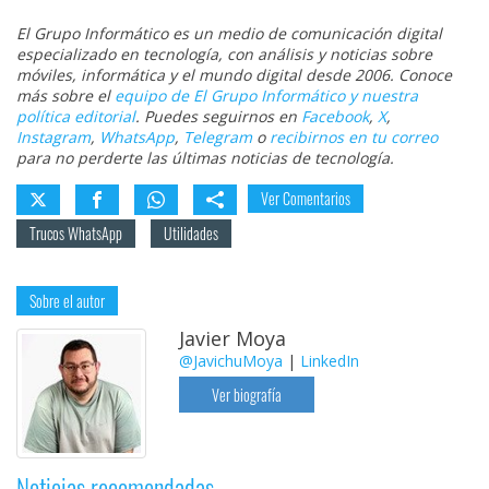
El Grupo Informático es un medio de comunicación digital
especializado en tecnología, con análisis y noticias sobre
móviles, informática y el mundo digital desde 2006. Conoce
más sobre el
equipo de El Grupo Informático y nuestra
política editorial
. Puedes seguirnos en
Facebook
,
X
,
Instagram
,
WhatsApp
,
Telegram
o
recibirnos en tu correo
para no perderte las últimas noticias de tecnología.
Ver Comentarios
Trucos WhatsApp
Utilidades
Sobre el autor
Javier Moya
@JavichuMoya
|
LinkedIn
Ver biografía
Noticias recomendadas