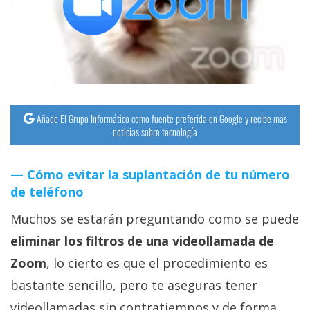
streaming
Operadores
Trucos
y
Tutoriales
Añade El Grupo Informático como fuente preferida en Google y recibe más
noticias sobre tecnología
Ciberseguridad
Cómo evitar la suplantación de tu número
de teléfono
Sistemas
operativos
Muchos se estarán preguntando como se puede
eliminar los filtros de una videollamada de
Profesional
Zoom
, lo cierto es que el procedimiento es
bastante sencillo, pero te aseguras tener
+
videollamadas sin contratiempos y de forma