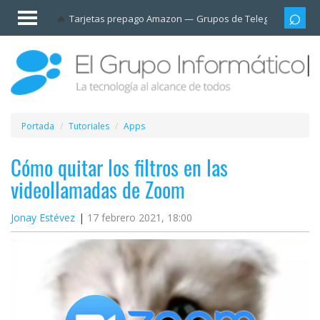
Invitado
Tarjetas prepago Amazon
Grupos de Telegram
Cali
Iniciar
sesión /
Registrarse
Esenciales
Móviles
Portada
Tutoriales
Apps
Ofertas
Cómo quitar los filtros en las
videollamadas de Zoom
Apps
Jonay Estévez
17 febrero 2021, 18:00
Redes
sociales
Plataformas