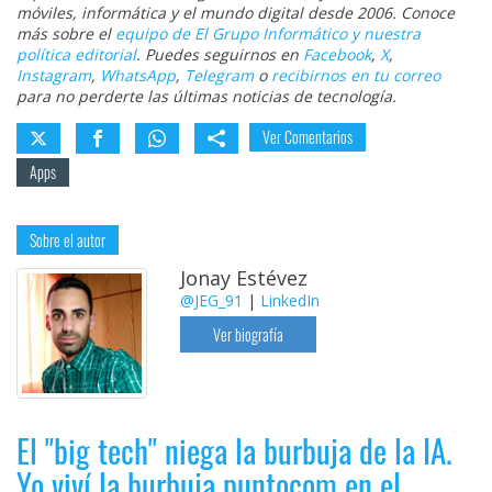
móviles, informática y el mundo digital desde 2006. Conoce
más sobre el
equipo de El Grupo Informático y nuestra
política editorial
. Puedes seguirnos en
Facebook
,
X
,
Instagram
,
WhatsApp
,
Telegram
o
recibirnos en tu correo
para no perderte las últimas noticias de tecnología.
Ver Comentarios
Apps
Sobre el autor
Jonay Estévez
@JEG_91
|
LinkedIn
Ver biografía
El "big tech" niega la burbuja de la IA.
Yo viví la burbuja puntocom en el