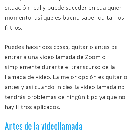
privacidad
situación real y puede suceder en cualquier
/
momento, así que es bueno saber quitar los
Aviso
filtros.
Legal
El medio de
Puedes hacer dos cosas, quitarlo antes de
comunicación
entrar a una videollamada de Zoom o
digital donde
encontrarás
simplemente durante el transcurso de la
todas las
noticias sobre
llamada de vídeo. La mejor opción es quitarlo
tecnología,
antes y así cuando inicies la videollamada no
móviles,
ordenadores,
tendrás problemas de ningún tipo ya que no
apps,
informática,
hay filtros aplicados.
videojuegos,
comparativas,
Antes de la videollamada
trucos y
tutoriales.