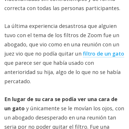
Más
correcta con todas las personas participantes.
temas
La última experiencia desastrosa que alguien
Sorteos
tuvo con el tema de los filtros de Zoom fue un
abogado, que vio como en una reunión con un
Foros
juez vio que no podía quitar un
filtro de un gato
Contacto
que parece ser que había usado con
/
anterioridad su hija, algo de lo que no se había
Sobre
percatado.
nosotros
/
Publicidad
En lugar de su cara se podía ver una cara de
/
un gato
y únicamente se le movían los ojos, con
Cambiar
un abogado desesperado en una reunión tan
opciones
de
seria por no poder quitar el filtro. Fue una