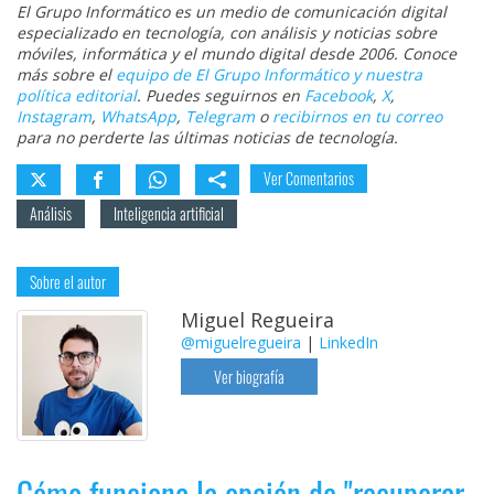
El Grupo Informático es un medio de comunicación digital
especializado en tecnología, con análisis y noticias sobre
móviles, informática y el mundo digital desde 2006. Conoce
más sobre el
equipo de El Grupo Informático y nuestra
política editorial
. Puedes seguirnos en
Facebook
,
X
,
Instagram
,
WhatsApp
,
Telegram
o
recibirnos en tu correo
para no perderte las últimas noticias de tecnología.
Ver Comentarios
Análisis
Inteligencia artificial
Sobre el autor
Miguel Regueira
@miguelregueira
|
LinkedIn
Ver biografía
Cómo funciona la opción de "recuperar