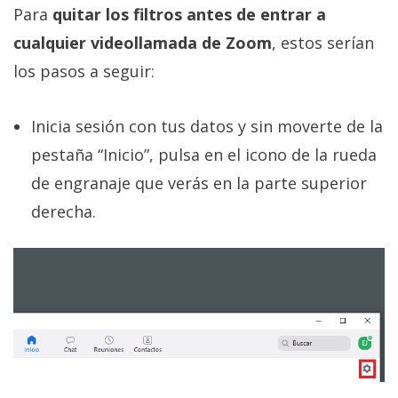
El Grupo
Para
quitar los filtros antes de entrar a
Informático
(CC) 2006-
cualquier videollamada de Zoom
, estos serían
2026.
Algunos
los pasos a seguir:
derechos
reservados
.
Inicia sesión con tus datos y sin moverte de la
pestaña “Inicio”, pulsa en el icono de la rueda
de engranaje que verás en la parte superior
derecha.