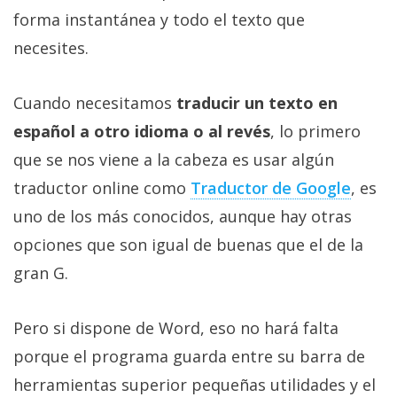
Más
forma instantánea y todo el texto que
temas
necesites.
Sorteos
Cuando necesitamos
traducir un texto en
español a otro idioma o al revés
, lo primero
Foros
que se nos viene a la cabeza es usar algún
traductor online como
Traductor de Google
, es
Contacto
/
uno de los más conocidos, aunque hay otras
Sobre
opciones que son igual de buenas que el de la
nosotros
gran G.
/
Publicidad
/
Pero si dispone de Word, eso no hará falta
Cambiar
porque el programa guarda entre su barra de
opciones
herramientas superior pequeñas utilidades y el
de