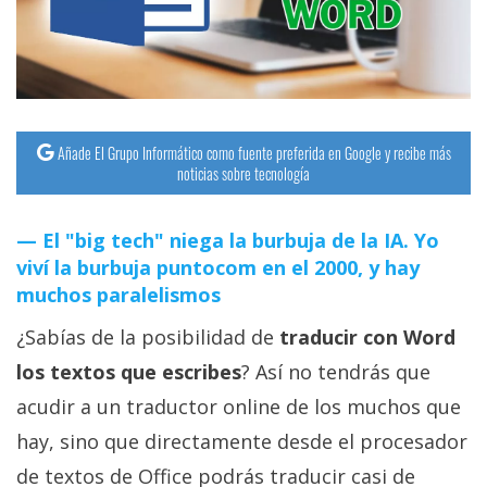
streaming
Operadores
Trucos
Añade El Grupo Informático como fuente preferida en Google y recibe más
y
noticias sobre tecnología
Tutoriales
El "big tech" niega la burbuja de la IA. Yo
Ciberseguridad
viví la burbuja puntocom en el 2000, y hay
muchos paralelismos
Sistemas
¿Sabías de la posibilidad de
traducir con Word
operativos
los textos que escribes
? Así no tendrás que
Profesional
acudir a un traductor online de los muchos que
hay, sino que directamente desde el procesador
+
de textos de Office podrás traducir casi de