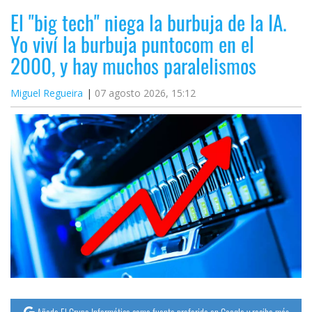
El "big tech" niega la burbuja de la IA.
Yo viví la burbuja puntocom en el
2000, y hay muchos paralelismos
Miguel Regueira
07 agosto 2026, 15:12