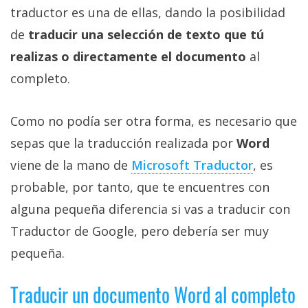
privacidad
traductor es una de ellas, dando la posibilidad
/
de
traducir una selección de texto que tú
Aviso
realizas o directamente el documento
al
Legal
completo.
El medio de
comunicación
Como no podía ser otra forma, es necesario que
digital donde
encontrarás
sepas que la traducción realizada por
Word
todas las
viene de la mano de
Microsoft Traductor
, es
noticias sobre
tecnología,
probable, por tanto, que te encuentres con
móviles,
ordenadores,
alguna pequeña diferencia si vas a traducir con
apps,
Traductor de Google, pero debería ser muy
informática,
videojuegos,
pequeña.
comparativas,
trucos y
tutoriales.
Traducir un documento Word al completo