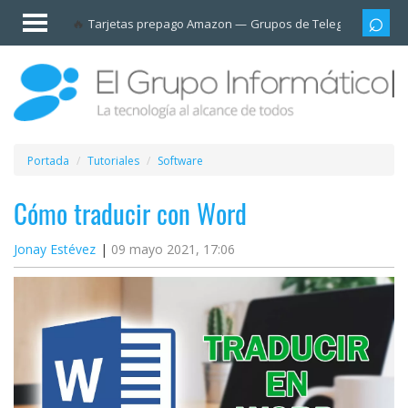
Invitado
Tarjetas prepago Amazon
Grupos de Telegram
Cali
Iniciar
sesión /
Registrarse
Esenciales
Móviles
Portada
Tutoriales
Software
Ofertas
Cómo traducir con Word
Jonay Estévez
09 mayo 2021, 17:06
Apps
Redes
sociales
Plataformas