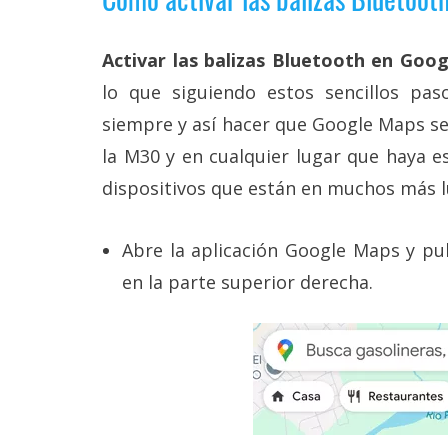
Legal
Activar las balizas Bluetooth en Goo
El medio de
comunicación
lo que siguiendo estos sencillos pas
digital donde
encontrarás
siempre y así hacer que Google Maps se 
todas las
la M30 y en cualquier lugar que haya e
noticias sobre
tecnología,
dispositivos que están en muchos más l
móviles,
ordenadores,
apps,
Abre la aplicación Google Maps y puls
informática,
videojuegos,
en la parte superior derecha.
comparativas,
trucos y
tutoriales.
El Grupo
Informático
(CC) 2006-
2026.
Algunos
derechos