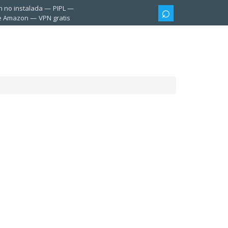
n no instalada
PIPL
te Amazon
VPN gratis