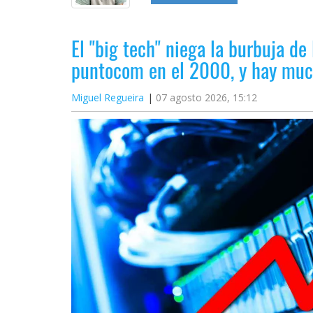
El "big tech" niega la burbuja de 
puntocom en el 2000, y hay muc
Miguel Regueira
07 agosto 2026, 15:12