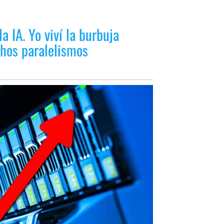
la IA. Yo viví la burbuja
hos paralelismos