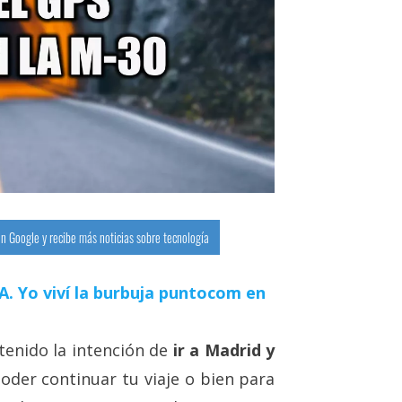
n Google y recibe más noticias sobre tecnología
 IA. Yo viví la burbuja puntocom en
enido la intención de
ir a Madrid y
oder continuar tu viaje o bien para