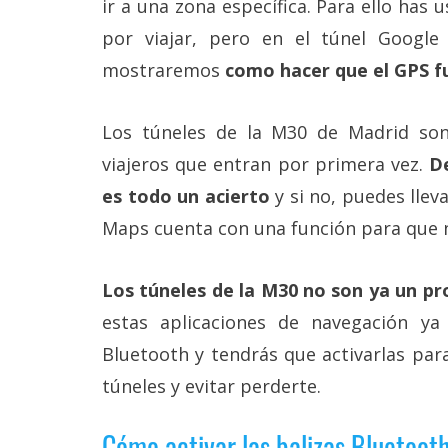
ir a una zona específica. Para ello ha
Más
por viajar, pero en el túnel Googl
temas
mostraremos
como hacer que el GPS f
Sorteos
Los túneles de la M30 de Madrid son
Foros
viajeros que entran por primera vez.
De
es todo un acierto
y si no, puedes lle
Contacto
Maps cuenta con una función para que no
/
Sobre
nosotros
/
Los túneles de la M30 no son ya un 
Publicidad
estas aplicaciones de navegación ya
/
Cambiar
Bluetooth y tendrás que activarlas par
opciones
de
túneles y evitar perderte.
privacidad
/
Cómo activar las balizas Bluetoot
Aviso