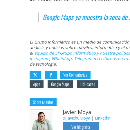
Google Maps ya muestra la zona de 
El Grupo Informático es un medio de comunicación d
análisis y noticias sobre móviles, informática y el
el
equipo de El Grupo Informático y nuestra política
Instagram
,
WhatsApp
,
Telegram
o
recibirnos en tu 
de tecnología.
Ver Comentarios
Apps
Google Maps
Utilidades
Sobre el autor
Javier Moya
@JavichuMoya
|
LinkedIn
Ver biografía