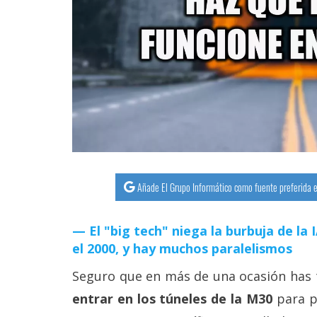
streaming
Operadores
Trucos
y
Tutoriales
Ciberseguridad
Añade El Grupo Informático como fuente preferida e
Sistemas
operativos
El "big tech" niega la burbuja de la
el 2000, y hay muchos paralelismos
Profesional
Seguro que en más de una ocasión has t
entrar en los túneles de la M30
para p
+