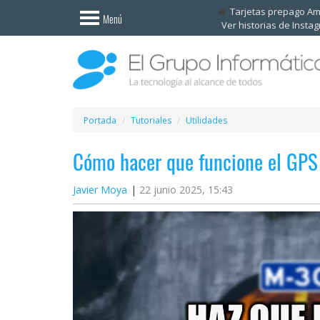
Invitado
Tarjetas prepago A
Menú
Ver historias de Insta
Iniciar
sesión /
Registrarse
Esenciales
Móviles
Portada
Tutoriales
Utilidades
Cómo hacer que funcione el GPS
Ofertas
Javier Moya
22 junio 2025, 15:43
Apps
Redes
sociales
Plataformas