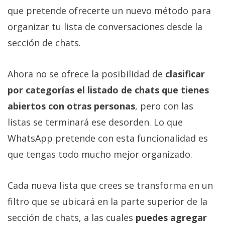
Más
que pretende ofrecerte un nuevo método para
temas
organizar tu lista de conversaciones desde la
sección de chats.
Sorteos
Ahora no se ofrece la posibilidad de
clasificar
Foros
por categorías el listado de chats que tienes
abiertos con otras personas
, pero con las
Contacto
/
listas se terminará ese desorden. Lo que
Sobre
WhatsApp pretende con esta funcionalidad es
nosotros
que tengas todo mucho mejor organizado.
/
Publicidad
/
Cada nueva lista que crees se transforma en un
Cambiar
filtro que se ubicará en la parte superior de la
opciones
sección de chats, a las cuales
puedes agregar
de