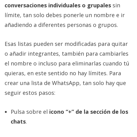
privacidad
conversaciones individuales o grupales
sin
/
límite, tan solo debes ponerle un nombre e ir
Aviso
añadiendo a diferentes personas o grupos.
Legal
Esas listas pueden ser modificadas para quitar
El medio de
comunicación
o añadir integrantes, también para cambiarles
digital donde
encontrarás
el nombre o incluso para eliminarlas cuando tú
todas las
quieras, en este sentido no hay límites. Para
noticias sobre
tecnología,
crear una lista de WhatsApp, tan solo hay que
móviles,
ordenadores,
seguir estos pasos:
apps,
informática,
videojuegos,
Pulsa sobre el
icono “+” de la sección de los
comparativas,
trucos y
chats
.
tutoriales.