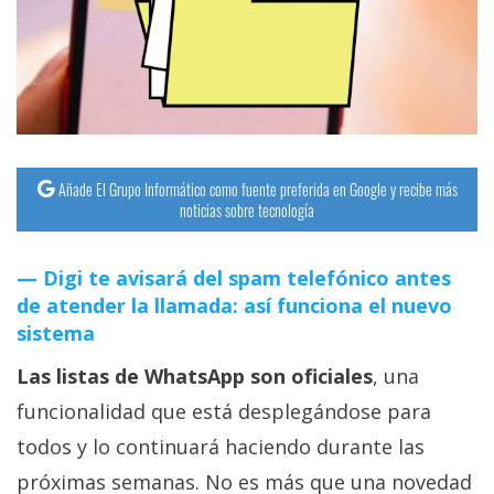
streaming
Operadores
Trucos
y
Tutoriales
Añade El Grupo Informático como fuente preferida en Google y recibe más
noticias sobre tecnología
Ciberseguridad
Digi te avisará del spam telefónico antes
de atender la llamada: así funciona el nuevo
Sistemas
sistema
operativos
Las listas de WhatsApp son oficiales
, una
Profesional
funcionalidad que está desplegándose para
todos y lo continuará haciendo durante las
+
próximas semanas. No es más que una novedad