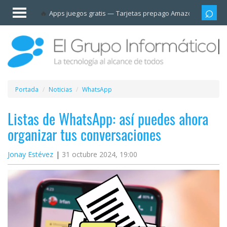
Invitado
Apps juegos gratis
Tarjetas prepago Amazon
Grupo
Iniciar
sesión /
Registrarse
Esenciales
Móviles
Portada
Noticias
WhatsApp
Ofertas
Listas de WhatsApp: así puedes ahora
organizar tus conversaciones
Apps
Jonay Estévez
31 octubre 2024, 19:00
Redes
sociales
Plataformas