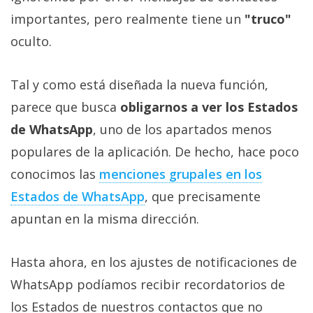
Más
importantes, pero realmente tiene un
"truco"
temas
oculto.
Sorteos
Tal y como está diseñada la nueva función,
parece que busca
obligarnos a ver los Estados
Foros
de WhatsApp
, uno de los apartados menos
Contacto
populares de la aplicación. De hecho, hace poco
/
conocimos las
menciones grupales en los
Sobre
Estados de WhatsApp
, que precisamente
nosotros
/
apuntan en la misma dirección.
Publicidad
/
Hasta ahora, en los ajustes de notificaciones de
Cambiar
WhatsApp podíamos recibir recordatorios de
opciones
de
los Estados de nuestros contactos que no