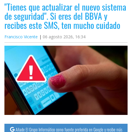
"Tienes que actualizar el nuevo sistema
de seguridad". Si eres del BBVA y
recibes este SMS, ten mucho cuidado
Francisco Vicente
06 agosto 2026, 16:34
Añade El Grupo Informático como fuente preferida en Google y recibe más