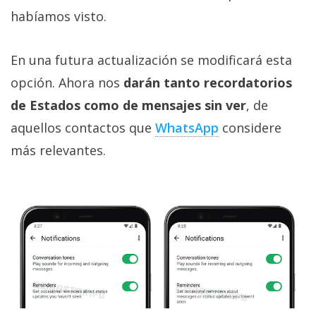
privacidad
habíamos visto.
/
Aviso
En una futura actualización se modificará esta
Legal
opción. Ahora nos
darán tanto recordatorios
de Estados como de mensajes sin ver
, de
El medio de
comunicación
aquellos contactos que
WhatsApp
considere
digital donde
encontrarás
más relevantes.
todas las
noticias sobre
tecnología,
móviles,
ordenadores,
apps,
informática,
videojuegos,
comparativas,
trucos y
tutoriales.