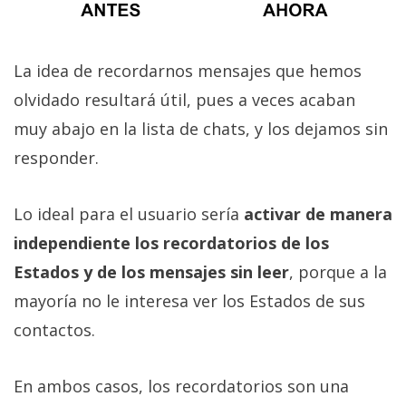
El Grupo
Informático
(CC) 2006-
2026.
Algunos
La idea de recordarnos mensajes que hemos
derechos
reservados
.
olvidado resultará útil, pues a veces acaban
muy abajo en la lista de chats, y los dejamos sin
responder.
Lo ideal para el usuario sería
activar de manera
independiente los recordatorios de los
Estados y de los mensajes sin leer
, porque a la
mayoría no le interesa ver los Estados de sus
contactos.
En ambos casos, los recordatorios son una