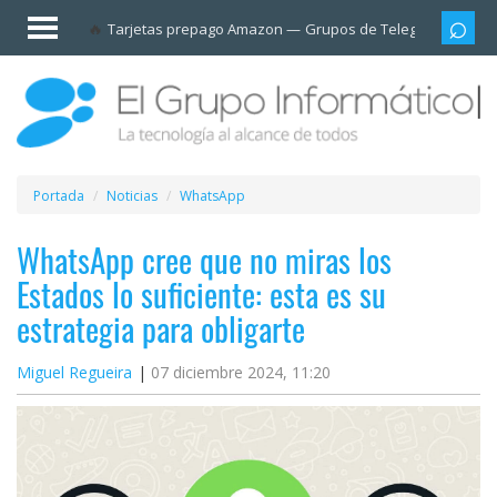
Invitado
Tarjetas prepago Amazon
Grupos de Telegram
Cali
Iniciar
sesión /
Registrarse
Esenciales
Móviles
Portada
Noticias
WhatsApp
Ofertas
WhatsApp cree que no miras los
Estados lo suficiente: esta es su
Apps
estrategia para obligarte
Redes
Miguel Regueira
07 diciembre 2024, 11:20
sociales
Plataformas