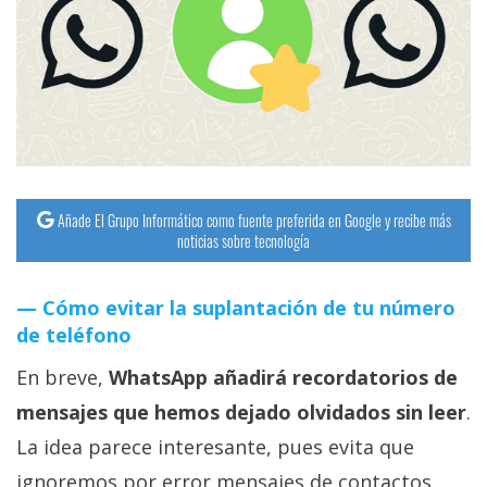
streaming
Operadores
Trucos
y
Tutoriales
Añade El Grupo Informático como fuente preferida en Google y recibe más
noticias sobre tecnología
Ciberseguridad
Cómo evitar la suplantación de tu número
Sistemas
de teléfono
operativos
En breve,
WhatsApp añadirá recordatorios de
Profesional
mensajes que hemos dejado olvidados sin leer
.
La idea parece interesante, pues evita que
+
ignoremos por error mensajes de contactos