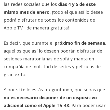
privacidad
las redes sociales que los
días 4 y 5 de este
/
mismo mes de enero
, ¡todo el que así lo desee
Aviso
podrá disfrutar de todos los contenidos de
Legal
Apple TV+ de manera gratuita!
El medio de
comunicación
Es decir, que durante el
próximo fin de semana
,
digital donde
encontrarás
aquellos que así lo deseen podrán disfrutar de
todas las
sesiones maratonianas de sofá y manta en
noticias sobre
tecnología,
compañía de multitud de series y películas de
móviles,
ordenadores,
gran éxito.
apps,
informática,
videojuegos,
Y por si te lo estás preguntando, que sepas que
comparativas,
trucos y
no es necesario disponer de un dispositivo
tutoriales.
adicional como el Apple TV 4K
. Para poder usar