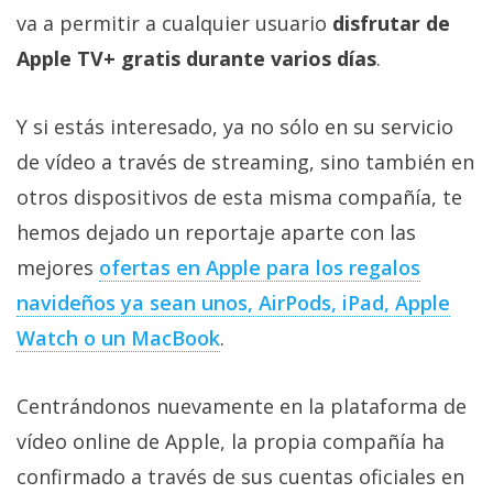
Más
va a permitir a cualquier usuario
disfrutar de
temas
Apple TV+ gratis durante varios días
.
Sorteos
Y si estás interesado, ya no sólo en su servicio
de vídeo a través de streaming, sino también en
Foros
otros dispositivos de esta misma compañía, te
hemos dejado un reportaje aparte con las
Contacto
/
mejores
ofertas en Apple para los regalos
Sobre
navideños ya sean unos, AirPods, iPad, Apple
nosotros
Watch o un MacBook
.
/
Publicidad
/
Centrándonos nuevamente en la plataforma de
Cambiar
vídeo online de Apple, la propia compañía ha
opciones
confirmado a través de sus cuentas oficiales en
de