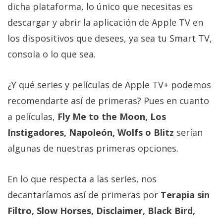
El Grupo
dicha plataforma, lo único que necesitas es
Informático
(CC) 2006-
descargar y abrir la aplicación de Apple TV en
2026.
Algunos
los dispositivos que desees, ya sea tu Smart TV,
derechos
reservados
.
consola o lo que sea.
¿Y qué series y películas de Apple TV+ podemos
recomendarte así de primeras? Pues en cuanto
a películas,
Fly Me to the Moon, Los
Instigadores, Napoleón, Wolfs o Blitz
serían
algunas de nuestras primeras opciones.
En lo que respecta a las series, nos
decantaríamos así de primeras por
Terapia sin
Filtro, Slow Horses, Disclaimer, Black Bird,