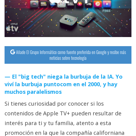
streaming
Operadores
Trucos
y
Tutoriales
Añade El Grupo Informático como fuente preferida en Google y recibe más
noticias sobre tecnología
Ciberseguridad
El "big tech" niega la burbuja de la IA. Yo
viví la burbuja puntocom en el 2000, y hay
Sistemas
muchos paralelismos
operativos
Si tienes curiosidad por conocer si los
Profesional
contenidos de Apple TV+ pueden resultar de
interés para ti y tu familia, atento a esta
+
promoción en la que la compañía californiana