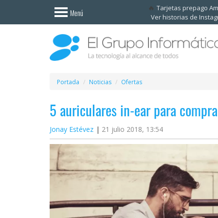
Invitado
Tarjetas prepago A
Menú
Ver historias de Insta
Iniciar
sesión /
Registrarse
Esenciales
Móviles
Portada
Noticias
Ofertas
5 auriculares in-ear para compra
Ofertas
Jonay Estévez
21 julio 2018, 13:54
Apps
Redes
sociales
Plataformas