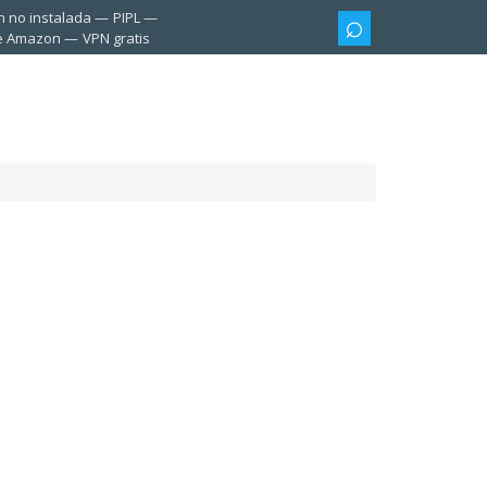
n no instalada
PIPL
te Amazon
VPN gratis