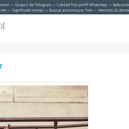
mazon
Grupos de Telegram
Calidad foto perfil WhatsApp
Aplicació
gram
Significado emojis
Buscar persona por foto
Atención al clien
r