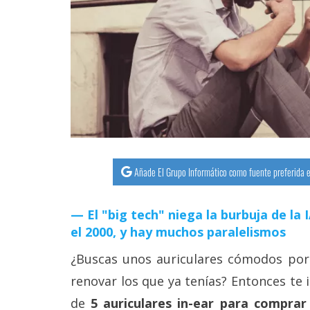
streaming
Operadores
Trucos
y
Tutoriales
Ciberseguridad
Añade El Grupo Informático como fuente preferida e
Sistemas
El "big tech" niega la burbuja de la
operativos
el 2000, y hay muchos paralelismos
Profesional
¿Buscas unos auriculares cómodos por
renovar los que ya tenías? Entonces te i
+
de
5 auriculares in-ear para comprar