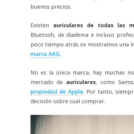
Más
buenos precios.
temas
Existen
auriculares de todas las m
Sorteos
Bluetooh, de diadema e incluso profesi
poco tiempo atrás os mostramos una in
Foros
marca AKG
.
Contacto
/
No es la única marca, hay muchas m
Sobre
nosotros
mercado de
auriculares
, como Samsu
/
propiedad de Apple
. Por tanto, siempr
Publicidad
/
decisión sobre cual comprar.
Cambiar
opciones
de
privacidad
/
Aviso