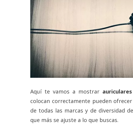
Legal
El medio de
comunicación
digital donde
encontrarás
todas las
noticias sobre
tecnología,
móviles,
ordenadores,
apps,
informática,
videojuegos,
comparativas,
Aquí te vamos a mostrar
auriculares
trucos y
tutoriales.
colocan correctamente pueden ofrecer
El Grupo
de todas las marcas y de diversidad de
Informático
que más se ajuste a lo que buscas.
(CC) 2006-
2026.
Algunos
derechos