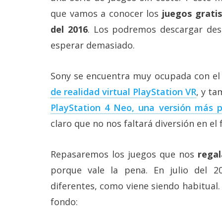
Más
que vamos a conocer los
juegos gratis
temas
del 2016
. Los podremos descargar desd
esperar demasiado.
Sorteos
Sony se encuentra muy ocupada con el
Foros
de realidad virtual PlayStation VR
, y t
Contacto
PlayStation 4 Neo, una versión más p
/
claro que no nos faltará diversión en el
Sobre
nosotros
/
Publicidad
Repasaremos los juegos que nos
regal
/
porque vale la pena. En julio del 20
Cambiar
opciones
diferentes, como viene siendo habitual
de
privacidad
fondo:
/
Aviso