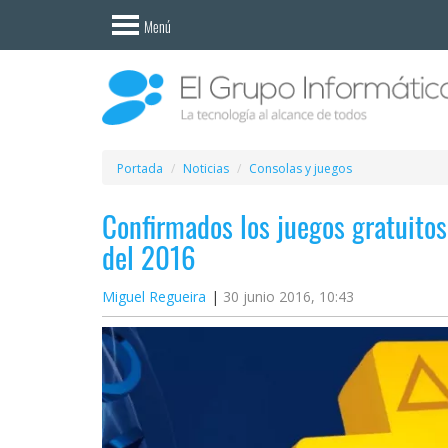
Invitado
Menú
Iniciar
sesión /
Registrarse
Esenciales
Móviles
Portada
Noticias
Consolas y juegos
Confirmados los juegos gratuitos
Ofertas
del 2016
Apps
Miguel Regueira
30 junio 2016, 10:43
Redes
sociales
Plataformas