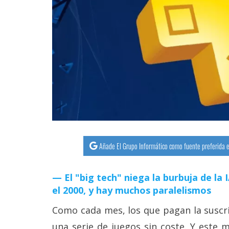
streaming
Operadores
Trucos
y
Tutoriales
Ciberseguridad
Añade El Grupo Informático como fuente preferida e
Sistemas
operativos
El "big tech" niega la burbuja de la
el 2000, y hay muchos paralelismos
Profesional
Como cada mes, los que pagan la suscri
+
una serie de juegos sin coste. Y este m