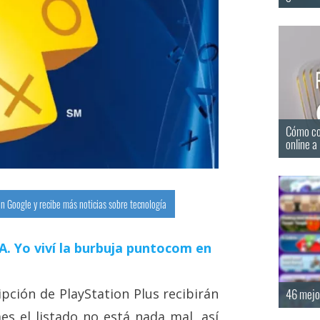
Cómo com
online a
n Google y recibe más noticias sobre tecnología
 IA. Yo viví la burbuja puntocom en
pción de PlayStation Plus recibirán
46 mejo
es el listado no está nada mal, así