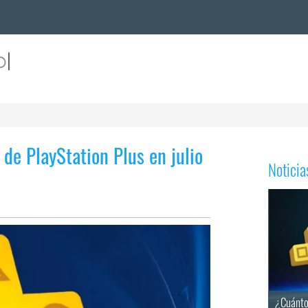
 de PlayStation Plus en julio
Notici
¿Cuánto