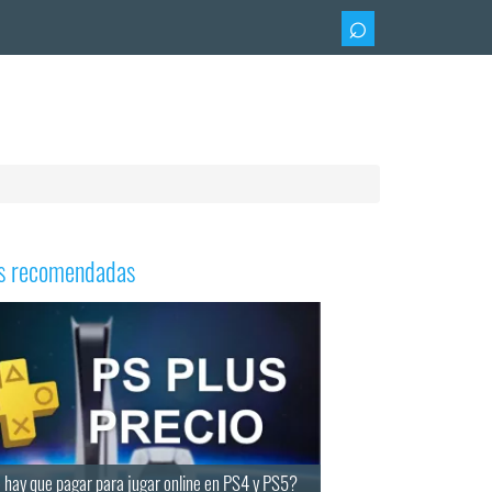
as recomendadas
 hay que pagar para jugar online en PS4 y PS5?