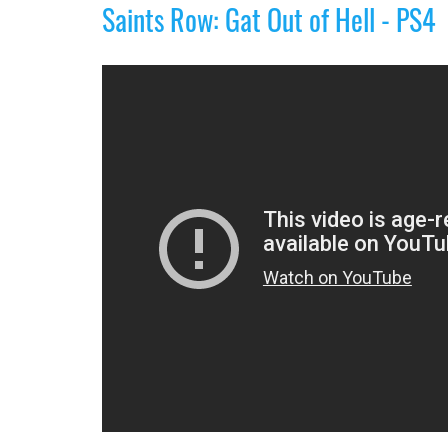
Saints Row: Gat Out of Hell - PS4
Legal
El medio de
comunicación
digital donde
encontrarás
todas las
noticias sobre
tecnología,
móviles,
ordenadores,
apps,
informática,
videojuegos,
comparativas,
trucos y
tutoriales.
El Grupo
Informático
(CC) 2006-
2026.
Algunos
derechos