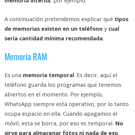
memoria interna
, por ejemplo.
Más
temas
A continuación pretendemos explicar qué
tipos
de memorias existen en un teléfono
y
cual
Sorteos
sería cantidad mínima recomendada
.
Foros
Memoria RAM
Contacto
/
Es una
memoria temporal
. Es decir, aquí el
Sobre
teléfono guarda los programas que tenemos
nosotros
/
abiertos en el momento. Por ejemplo,
Publicidad
WhatsApp siempre está operativo, por lo tanto
/
ocupa espacio en ella. Cuando apagamos el
Cambiar
móvil, esta se borra, por eso es temporal.
No
opciones
de
sirve para almacenar fotos ni nada de eso
.