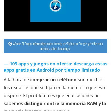
streaming
Operadores
Trucos
y
Tutoriales
Añade El Grupo Informático como fuente preferida en Google y recibe más
noticias sobre tecnología
Ciberseguridad
103 apps y juegos en oferta: descarga estas
apps gratis en Android por tiempo limitado
Sistemas
operativos
A la hora de
comprar un teléfono
son muchos
los usuarios que se fijan en la memoria que este
Profesional
dispone. El problema es que en ocasiones no
sabemos
distinguir entre la memoria RAM y la
+