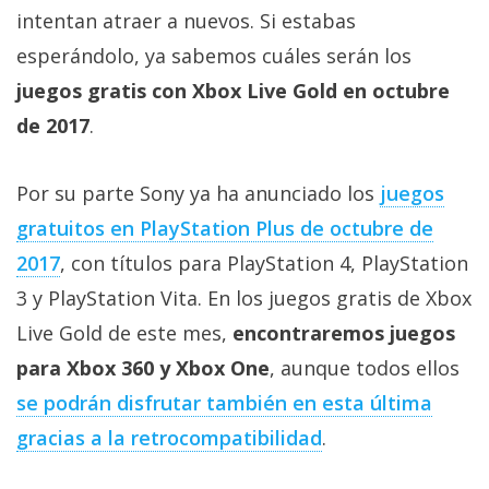
Más
intentan atraer a nuevos. Si estabas
temas
esperándolo, ya sabemos cuáles serán los
juegos gratis con Xbox Live Gold en octubre
Sorteos
de 2017
.
Foros
Por su parte Sony ya ha anunciado los
juegos
gratuitos en PlayStation Plus de octubre de
Contacto
/
2017
, con títulos para PlayStation 4, PlayStation
Sobre
3 y PlayStation Vita. En los juegos gratis de Xbox
nosotros
Live Gold de este mes,
encontraremos juegos
/
para Xbox 360 y Xbox One
, aunque todos ellos
Publicidad
/
se podrán disfrutar también en esta última
Cambiar
gracias a la retrocompatibilidad
.
opciones
de