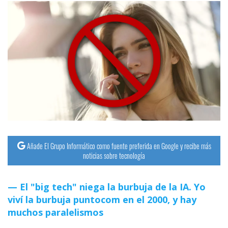
Añade El Grupo Informático como fuente preferida en Google y recibe más
noticias sobre tecnología
El "big tech" niega la burbuja de la IA. Yo
viví la burbuja puntocom en el 2000, y hay
muchos paralelismos