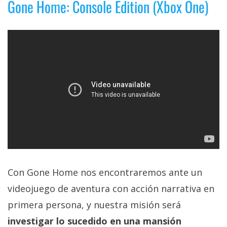
Gone Home: Console Edition (Xbox One)
privacidad
/
Aviso
Legal
El medio de
comunicación
digital donde
encontrarás
todas las
noticias sobre
tecnología,
móviles,
ordenadores,
apps,
informática,
Con Gone Home nos encontraremos ante un
videojuegos,
videojuego de aventura con acción narrativa en
comparativas,
trucos y
primera persona, y nuestra misión será
tutoriales.
investigar lo sucedido en una mansión