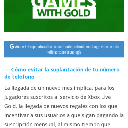
streaming
Operadores
Trucos
y
Añade El Grupo Informático como fuente preferida en Google y recibe más
Tutoriales
noticias sobre tecnología
Ciberseguridad
Cómo evitar la suplantación de tu número
de teléfono
Sistemas
La llegada de un nuevo mes implica, para los
operativos
jugadores suscritos al servicio de Xbox Live
Gold, la llegada de nuevos regales con los que
Profesional
incentivar a sus usuarios a que sigan pagando la
+
suscripción mensual, al mismo tiempo que