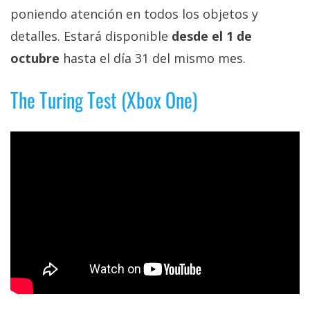
El Grupo
poniendo atención en todos los objetos y
Informático
(CC) 2006-
detalles. Estará disponible
desde el 1 de
2026.
Algunos
derechos
octubre
hasta el día 31 del mismo mes.
reservados
.
The Turing Test (Xbox One)