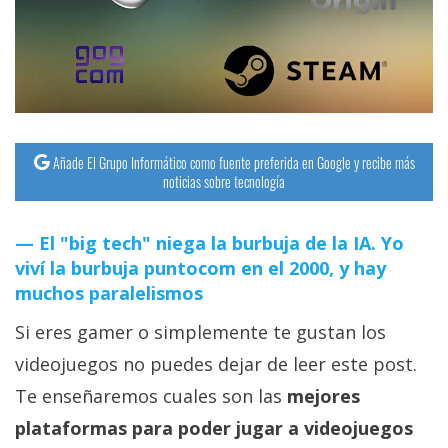
streaming
Operadores
Trucos
y
Añade El Grupo Informático como fuente preferida en Google y recibe más
Tutoriales
noticias sobre tecnología
Ciberseguridad
El "big tech" niega la burbuja de la IA. Yo
viví la burbuja puntocom en el 2000, y hay
Sistemas
muchos paralelismos
operativos
Si eres gamer o simplemente te gustan los
videojuegos no puedes dejar de leer este post.
Profesional
Te enseñaremos cuales son las
mejores
plataformas para poder jugar a videojuegos
+