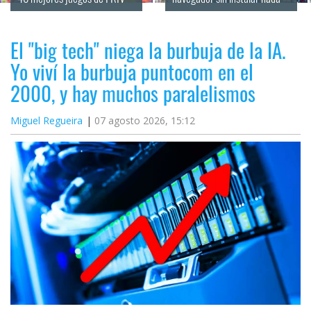
El "big tech" niega la burbuja de la IA.
Yo viví la burbuja puntocom en el
2000, y hay muchos paralelismos
Miguel Regueira
07 agosto 2026, 15:12