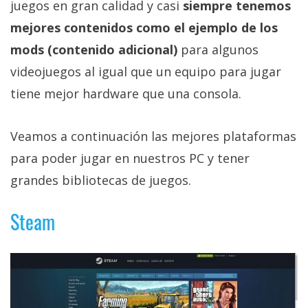
juegos en gran calidad y casi
siempre tenemos
privacidad
/
mejores contenidos como el ejemplo de los
Aviso
mods (contenido adicional)
para algunos
Legal
videojuegos al igual que un equipo para jugar
tiene mejor hardware que una consola.
El medio de
comunicación
digital donde
Veamos a continuación las mejores plataformas
encontrarás
todas las
para poder jugar en nuestros PC y tener
noticias sobre
grandes bibliotecas de juegos.
tecnología,
móviles,
ordenadores,
Steam
apps,
informática,
videojuegos,
comparativas,
trucos y
tutoriales.