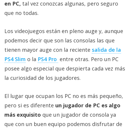
Más
en PC,
tal vez conozcas algunas, pero seguro
temas
que no todas.
Sorteos
Los videojuegos están en pleno auge y, aunque
podemos decir que son las consolas las que
Foros
tienen mayor auge con la reciente
salida de la
PS4 Slim
o la
PS4 Pro
entre otras. Pero un PC
Contacto
posee algo especial que despierta cada vez más
/
Sobre
la curiosidad de los jugadores.
nosotros
/
El lugar que ocupan los PC no es más pequeño,
Publicidad
pero si es diferente
un jugador de PC es algo
/
Cambiar
más exquisito
que un jugador de consola ya
opciones
que con un buen equipo podemos disfrutar de
de