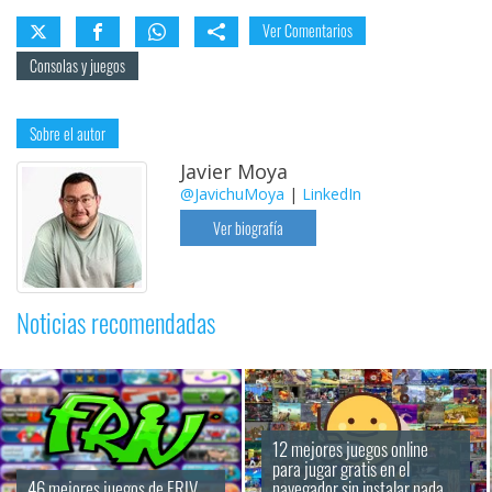
Ver Comentarios
Consolas y juegos
Sobre el autor
Javier Moya
@JavichuMoya
|
LinkedIn
Ver biografía
Noticias recomendadas
12 mejores juegos online 
para jugar gratis en el 
46 mejores juegos de FRIV
navegador sin instalar nada