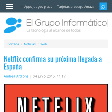
Invitado
Apps juegos gratis
Tarjetas prepago Amazon
Grupo
Iniciar
sesión /
Registrarse
Esenciales
Móviles
Portada
Noticias
Web
Ofertas
Netflix confirma su próxima llegada a
España
Apps
Andrea Ardións
04 junio 2015, 11:17
Redes
sociales
Plataformas