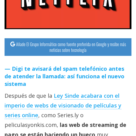
streaming
Operadores
Trucos
y
Añade El Grupo Informático como fuente preferida en Google y recibe más
noticias sobre tecnología
Tutoriales
Digi te avisará del spam telefónico antes
Ciberseguridad
de atender la llamada: así funciona el nuevo
sistema
Sistemas
Después de que la
Ley Sinde acabara con el
operativos
imperio de webs de visionado de películas y
Profesional
series online
, como Series.ly o
peliculasyonkis.com,
las web de streaming de
+
pago se están haciendo un hueco
muy