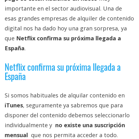
Más
importante en el sector audiovisual. Una de
temas
esas grandes empresas de alquiler de contenido
digital nos ha dado hoy una gran sorpresa, ya
Sorteos
que
Netflix confirma su próxima llegada a
Foros
España
.
Netflix confirma su próxima llegada a
Contacto
España
/
Sobre
nosotros
Si somos habituales de alquilar contenido en
/
Publicidad
iTunes
, seguramente ya sabremos que para
/
disponer del contenido debemos seleccionarlo
Cambiar
individualmente y
no existe una suscripción
opciones
mensual
que nos permita acceder a todo.
de