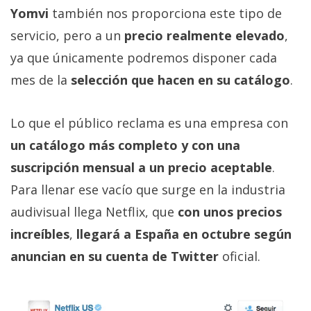
privacidad
Yomvi
también nos proporciona este tipo de
/
servicio, pero a un
precio realmente elevado
,
Aviso
ya que únicamente podremos disponer cada
Legal
mes de la
selección que hacen en su catálogo
.
El medio de
comunicación
Lo que el público reclama es una empresa con
digital donde
encontrarás
un catálogo más completo y con una
todas las
suscripción mensual a un precio aceptable
.
noticias sobre
tecnología,
Para llenar ese vacío que surge en la industria
móviles,
ordenadores,
audivisual llega Netflix, que
con unos precios
apps,
increíbles
,
llegará a España en octubre según
informática,
videojuegos,
anuncian en su cuenta de Twitter
oficial.
comparativas,
trucos y
tutoriales.