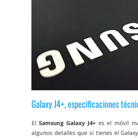
Legal
El medio de
comunicación
digital donde
encontrarás
todas las
noticias sobre
tecnología,
móviles,
ordenadores,
apps,
informática,
videojuegos,
comparativas,
trucos y
Galaxy J4+, especificaciones técni
tutoriales.
El Grupo
Informático
El
Samsung Galaxy J4+
es el móvil má
(CC) 2006-
2026.
Algunos
algunos detalles que sí tienes el Galax
derechos