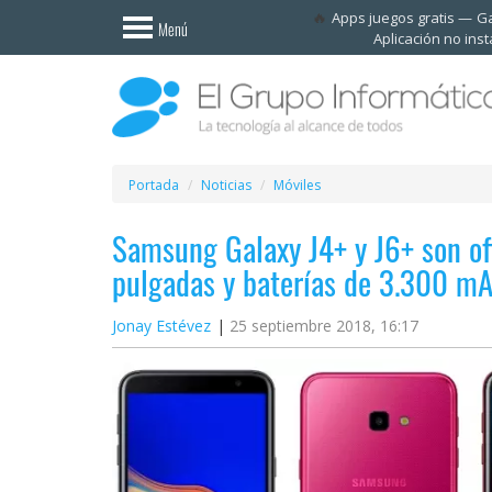
Invitado
Apps juegos gratis
Ga
Menú
Aplicación no ins
Iniciar
sesión /
Registrarse
Esenciales
Móviles
Portada
Noticias
Móviles
Samsung Galaxy J4+ y J6+ son ofi
Ofertas
pulgadas y baterías de 3.300 m
Apps
Jonay Estévez
25 septiembre 2018, 16:17
Redes
sociales
Plataformas