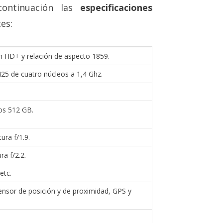
ontinuación las
especificaciones
tes:
n HD+ y relación de aspecto 1859.
 de cuatro núcleos a 1,4 Ghz.
os 512 GB.
ura f/1.9.
a f/2.2.
etc.
sensor de posición y de proximidad, GPS y