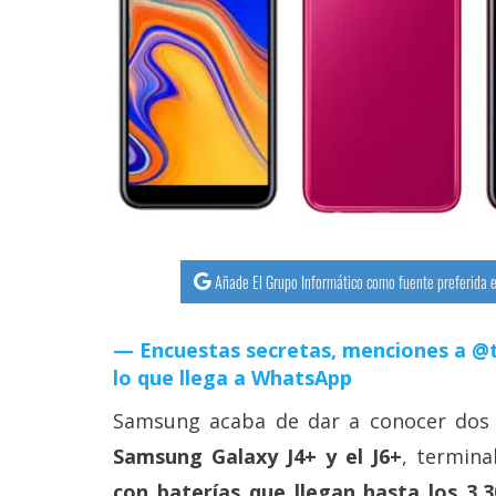
streaming
Operadores
Trucos
y
Tutoriales
Ciberseguridad
Añade El Grupo Informático como fuente preferida e
Sistemas
Encuestas secretas, menciones a @t
operativos
lo que llega a WhatsApp
Profesional
Samsung acaba de dar a conocer dos 
Samsung Galaxy J4+ y el J6+
, termin
+
con baterías que llegan hasta los 3.