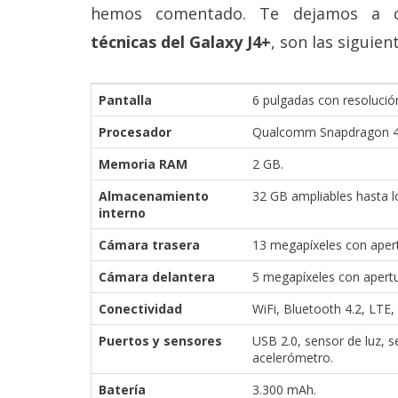
hemos comentado. Te dejamos a c
reservados
.
técnicas del Galaxy J4+
, son las siguien
Pantalla
6 pulgadas con resolució
Procesador
Qualcomm Snapdragon 425
Memoria RAM
2 GB.
Almacenamiento
32 GB ampliables hasta l
interno
Cámara trasera
13 megapíxeles con apert
Cámara delantera
5 megapíxeles con apertur
Conectividad
WiFi, Bluetooth 4.2, LTE, 
Puertos y sensores
USB 2.0, sensor de luz, 
acelerómetro.
Batería
3.300 mAh.