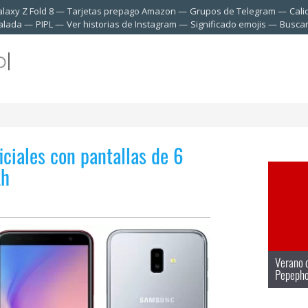
laxy Z Fold 8
Tarjetas prepago Amazon
Grupos de Telegram
Cali
talada
PIPL
Ver historias de Instagram
Significado emojis
Buscar
ciales con pantallas de 6
Ah
Verano d
Pepepho