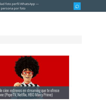
dad foto perfil WhatsApp
 persona por foto
e cine: estrenos en streaming que te ofrece
ne (PepeTV, Netflix, HBO Max y Prime)