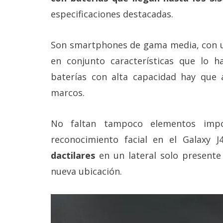
Más
especificaciones destacadas.
temas
Son smartphones de gama media, con
Sorteos
en conjunto características que lo h
baterías con alta capacidad hay que a
Foros
marcos.
Contacto
/
No faltan tampoco elementos impo
Sobre
nosotros
reconocimiento facial en el Galaxy 
/
Publicidad
dactilares
en un lateral solo presente 
/
nueva ubicación.
Cambiar
opciones
de
privacidad
/
Aviso