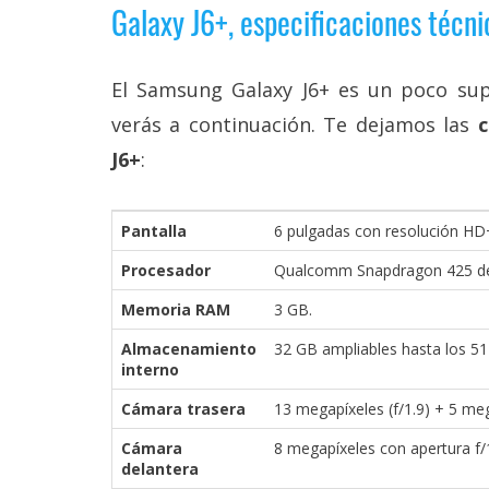
Galaxy J6+, especificaciones técni
El Samsung Galaxy J6+ es un poco sup
verás a continuación. Te dejamos las
c
J6+
:
Pantalla
6 pulgadas con resolución HD+
Procesador
Qualcomm Snapdragon 425 de 
Memoria RAM
3 GB.
Almacenamiento
32 GB ampliables hasta los 5
interno
Cámara trasera
13 megapíxeles (f/1.9) + 5 mega
Cámara
8 megapíxeles con apertura f/1
delantera