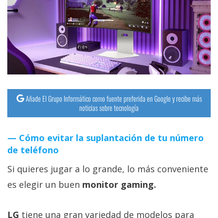
streaming
Operadores
Trucos
y
Tutoriales
Añade El Grupo Informático como fuente preferida en Google y recibe más
noticias sobre tecnología
Ciberseguridad
Cómo evitar la suplantación de tu número
Sistemas
de teléfono
operativos
Si quieres jugar a lo grande, lo más conveniente
Profesional
es elegir un buen
monitor gaming.
+
LG
tiene una gran variedad de modelos para