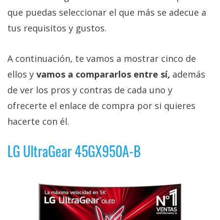
Más
que puedas seleccionar el que más se adecue a
temas
tus requisitos y gustos.
Sorteos
A continuación, te vamos a mostrar cinco de
ellos y
vamos a compararlos entre sí,
además
Foros
de ver los pros y contras de cada uno y
Contacto
ofrecerte el enlace de compra por si quieres
/
hacerte con él.
Sobre
nosotros
LG UltraGear 45GX950A-B
/
Publicidad
/
Cambiar
opciones
de