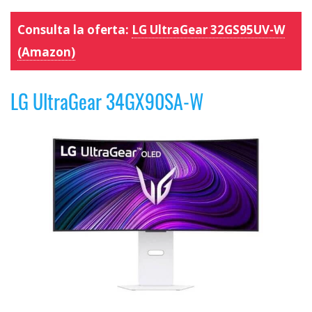
Consulta la oferta:
LG UltraGear 32GS95UV-W
(Amazon)
LG UltraGear 34GX90SA-W