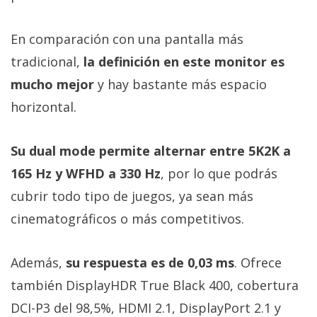
El Grupo
Informático
(CC) 2006-
En comparación con una pantalla más
2026.
Algunos
derechos
tradicional,
la definición en este monitor es
reservados
.
mucho mejor
y hay bastante más espacio
horizontal.
Su dual mode permite alternar entre 5K2K a
165 Hz y WFHD a 330 Hz
, por lo que podrás
cubrir todo tipo de juegos, ya sean más
cinematográficos o más competitivos.
Además,
su respuesta es de 0,03 ms
. Ofrece
también DisplayHDR True Black 400, cobertura
DCI-P3 del 98,5%, HDMI 2.1, DisplayPort 2.1 y