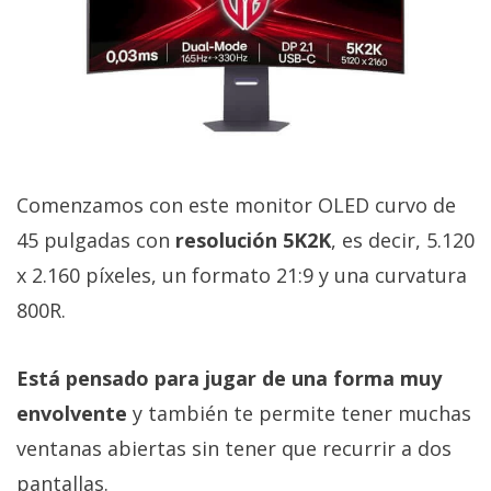
privacidad
/
Aviso
Legal
El medio de
comunicación
Comenzamos con este monitor OLED curvo de
digital donde
encontrarás
45 pulgadas con
resolución 5K2K
, es decir, 5.120
todas las
noticias sobre
x 2.160 píxeles, un formato 21:9 y una curvatura
tecnología,
800R.
móviles,
ordenadores,
apps,
informática,
Está pensado para jugar de una forma muy
videojuegos,
envolvente
y también te permite tener muchas
comparativas,
trucos y
ventanas abiertas sin tener que recurrir a dos
tutoriales.
pantallas.