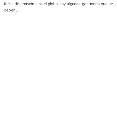
privacidad
fecha de emisión a nivel global hay algunas gestiones que se
deben...
/
Aviso
Legal
El medio de
comunicación
digital donde
encontrarás
todas las
noticias sobre
tecnología,
móviles,
ordenadores,
apps,
informática,
videojuegos,
comparativas,
trucos y
tutoriales.