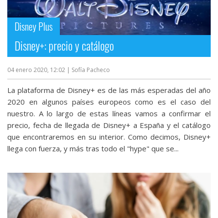
streaming
Disney Plus
Operadores
Disney+: precio y catálogo
Trucos
y
04 enero 2020, 12:02
| Sofía Pacheco
Tutoriales
La plataforma de Disney+ es de las más esperadas del año
2020 en algunos países europeos como es el caso del
Ciberseguridad
nuestro. A lo largo de estas líneas vamos a confirmar el
precio, fecha de llegada de Disney+ a España y el catálogo
que encontraremos en su interior. Como decimos, Disney+
Sistemas
llega con fuerza, y más tras todo el "hype" que se...
operativos
Profesional
+