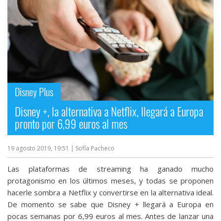
Más
temas
Sorteos
Foros
Disney Plus
Contacto
Disney +, la alternativa a Netflix, llegará a Europa
/
pronto por 6,99 euros al mes
Sobre
nosotros
19 agosto 2019, 19:51
| Sofía Pacheco
/
Publicidad
Las plataformas de streaming ha ganado mucho
/
protagonismo en los últimos meses, y todas se proponen
Cambiar
hacerle sombra a Netflix y convertirse en la alternativa ideal.
opciones
De momento se sabe que Disney + llegará a Europa en
de
pocas semanas por 6,99 euros al mes. Antes de lanzar una