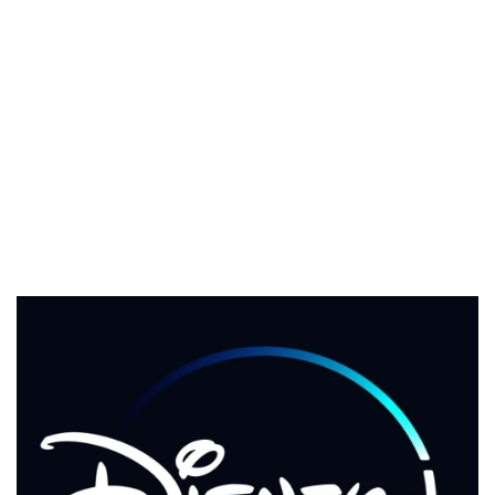
El Grupo
Informático
(CC) 2006-
2026.
Algunos
derechos
reservados
.