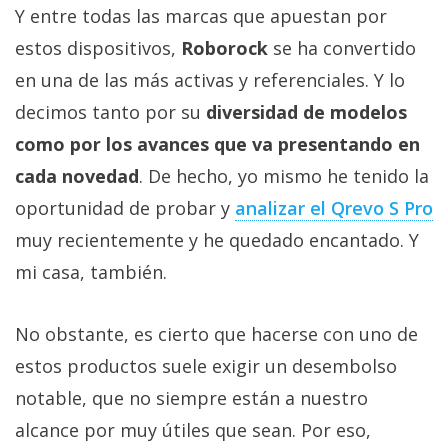
privacidad
Y entre todas las marcas que apuestan por
/
estos dispositivos,
Roborock
se ha convertido
Aviso
en una de las más activas y referenciales. Y lo
Legal
decimos tanto por su
diversidad de modelos
como por los avances que va presentando en
El medio de
comunicación
cada novedad
. De hecho, yo mismo he tenido la
digital donde
encontrarás
oportunidad de probar y
analizar el Qrevo S Pro
todas las
muy recientemente y he quedado encantado. Y
noticias sobre
tecnología,
mi casa, también.
móviles,
ordenadores,
apps,
No obstante, es cierto que hacerse con uno de
informática,
videojuegos,
estos productos suele exigir un desembolso
comparativas,
trucos y
notable, que no siempre están a nuestro
tutoriales.
alcance por muy útiles que sean. Por eso,