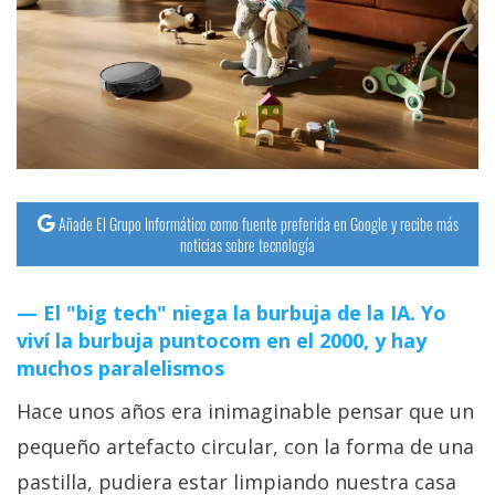
streaming
Operadores
Trucos
y
Tutoriales
Añade El Grupo Informático como fuente preferida en Google y recibe más
noticias sobre tecnología
Ciberseguridad
El "big tech" niega la burbuja de la IA. Yo
Sistemas
viví la burbuja puntocom en el 2000, y hay
operativos
muchos paralelismos
Hace unos años era inimaginable pensar que un
Profesional
pequeño artefacto circular, con la forma de una
+
pastilla, pudiera estar limpiando nuestra casa