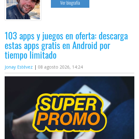
Ver biografía
103 apps y juegos en oferta: descarga
estas apps gratis en Android por
tiempo limitado
Jonay Estévez
08 agosto 2026, 14:24