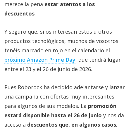
El Grupo
merece la pena
estar atentos a los
Informático
(CC) 2006-
descuentos
.
2026.
Algunos
derechos
reservados
.
Y seguro que, si os interesan estos u otros
productos tecnológicos, muchos de vosotros
tenéis marcado en rojo en el calendario el
próximo Amazon Prime Day
, que tendrá lugar
entre el 23 y el 26 de junio de 2026.
Pues Roborock ha decidido adelantarse y lanzar
una campaña con ofertas muy interesantes
para algunos de sus modelos. La
promoción
estará disponible hasta el 26 de junio
y nos da
acceso a
descuentos que, en algunos casos,