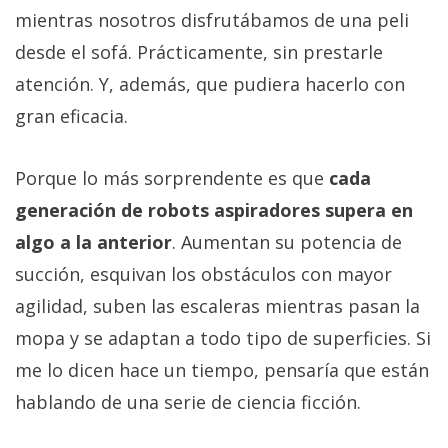
Más
mientras nosotros disfrutábamos de una peli
temas
desde el sofá. Prácticamente, sin prestarle
atención. Y, además, que pudiera hacerlo con
Sorteos
gran eficacia.
Foros
Porque lo más sorprendente es que
cada
generación de robots aspiradores supera en
Contacto
/
algo a la anterior
. Aumentan su potencia de
Sobre
succión, esquivan los obstáculos con mayor
nosotros
agilidad, suben las escaleras mientras pasan la
/
Publicidad
mopa y se adaptan a todo tipo de superficies. Si
/
me lo dicen hace un tiempo, pensaría que están
Cambiar
hablando de una serie de ciencia ficción.
opciones
de