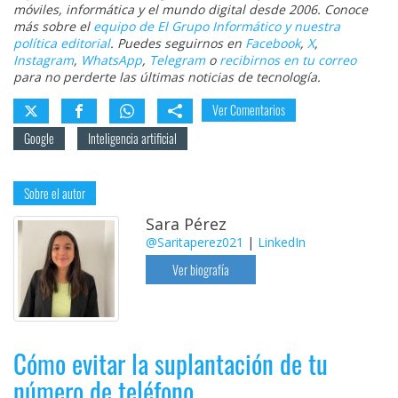
móviles, informática y el mundo digital desde 2006. Conoce
más sobre el
equipo de El Grupo Informático y nuestra
política editorial
. Puedes seguirnos en
Facebook
,
X
,
Instagram
,
WhatsApp
,
Telegram
o
recibirnos en tu correo
para no perderte las últimas noticias de tecnología.
Ver Comentarios
Google
Inteligencia artificial
Sobre el autor
Sara Pérez
@Saritaperez021
|
LinkedIn
Ver biografía
Cómo evitar la suplantación de tu
número de teléfono