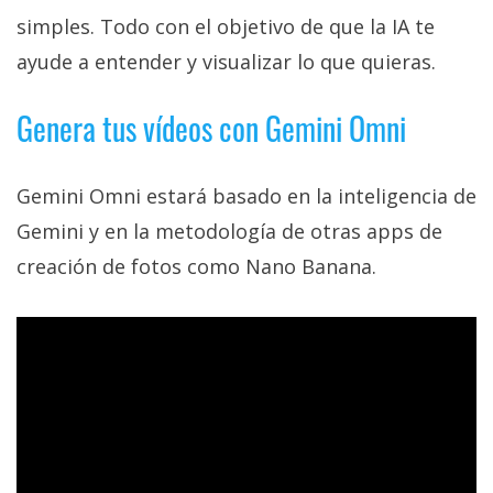
privacidad
simples. Todo con el objetivo de que la IA te
/
ayude a entender y visualizar lo que quieras.
Aviso
Legal
Genera tus vídeos con Gemini Omni
El medio de
comunicación
Gemini Omni estará basado en la inteligencia de
digital donde
encontrarás
Gemini y en la metodología de otras apps de
todas las
creación de fotos como Nano Banana.
noticias sobre
tecnología,
móviles,
ordenadores,
apps,
informática,
videojuegos,
comparativas,
trucos y
tutoriales.