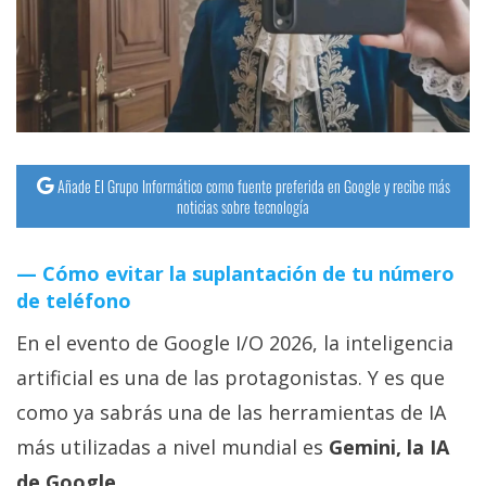
streaming
Operadores
Trucos
y
Tutoriales
Añade El Grupo Informático como fuente preferida en Google y recibe más
noticias sobre tecnología
Ciberseguridad
Cómo evitar la suplantación de tu número
de teléfono
Sistemas
operativos
En el evento de Google I/O 2026, la inteligencia
artificial es una de las protagonistas. Y es que
Profesional
como ya sabrás una de las herramientas de IA
más utilizadas a nivel mundial es
Gemini, la IA
+
de Google.