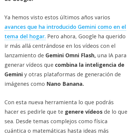
Más
temas
Ya hemos visto estos últimos años varios
avances que ha introducido Gemini como en el
Sorteos
tema del hogar.
Pero ahora, Google ha querido
ir más allá centrándose en los vídeos con el
Foros
lanzamiento de
Gemini Omni Flash,
una IA para
Contacto
generar vídeos que
combina la inteligencia de
/
Gemini
y otras plataformas de generación de
Sobre
imágenes como
Nano Banana.
nosotros
/
Publicidad
Con esta nueva herramienta lo que podrás
/
hacer es pedirle que te
genere vídeos
de lo que
Cambiar
sea. Desde temas complejos como física
opciones
de
cuántica o matemáticas hasta ideas más