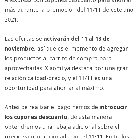
Más
más durante la promoción del 11/11 de este año
temas
2021.
Sorteos
Las ofertas se
activarán del 11 al 13 de
Foros
noviembre
, así que es el momento de agregar
los productos al carrito de compra para
Contacto
aprovecharlas. Xiaomi ya destaca por una gran
/
relación calidad-precio, y el 11/11 es una
Sobre
oportunidad para ahorrar al máximo.
nosotros
/
Publicidad
Antes de realizar el pago hemos de
introducir
/
los cupones descuento
, de esta manera
Cambiar
obtendremos una rebaja adicional sobre el
opciones
de
precio ya promocionado por el 11/11. En todos