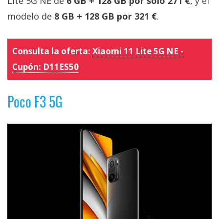
Lite 5G NE de
6 GB + 128 GB por solo 271 €
, y el
modelo de
8 GB + 128 GB por 321 €
.
Consulta la oferta:
Xiaomi 11 Lite 5G NE -
Cupón:
D11ES50
Poco F3 5G