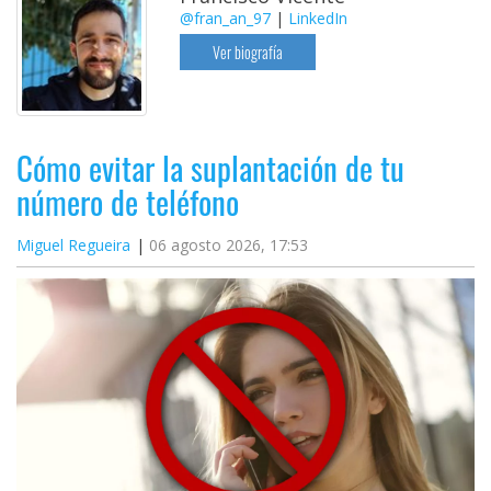
@fran_an_97
|
LinkedIn
Ver biografía
Cómo evitar la suplantación de tu
número de teléfono
Miguel Regueira
06 agosto 2026, 17:53