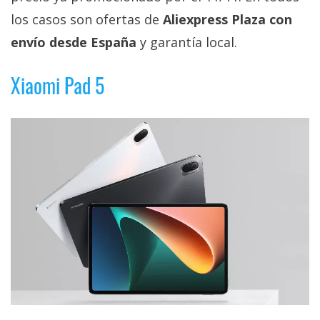
privacidad
los casos son ofertas de
Aliexpress Plaza con
/
envío desde España
y garantía local.
Aviso
Legal
Xiaomi Pad 5
El medio de
comunicación
digital donde
encontrarás
todas las
noticias sobre
tecnología,
móviles,
ordenadores,
apps,
informática,
videojuegos,
comparativas,
trucos y
tutoriales.