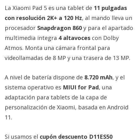
El Grupo
La Xiaomi Pad 5 es una tablet de
11 pulgadas
Informático
(CC) 2006-
con resolución 2K+ a 120 Hz
, al mando lleva un
2026.
Algunos
derechos
procesador
Snapdragon 860
y para el apartado
reservados
.
multimedia integra
4 altavoces
con Dolby
Atmos. Monta una cámara frontal para
videollamadas de 8 MP y una trasera de 13 MP.
A nivel de batería dispone de
8.720 mAh
, y el
sistema operativo es
MIUI for Pad
, una
adaptación para tablets de la capa de
personalización de Xiaomi, basada en Android
11.
Si usamos el
cupón descuento D11ES50