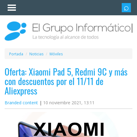
Invitado
Iniciar
sesión /
Registrarse
Esenciales
Móviles
Portada
Noticias
Móviles
Ofertas
Oferta: Xiaomi Pad 5, Redmi 9C y más
con descuentos por el 11/11 de
Apps
Aliexpress
Redes
Branded content
10 noviembre 2021, 13:11
sociales
Plataformas