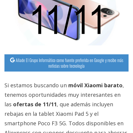
streaming
Operadores
Trucos
y
Tutoriales
Añade El Grupo Informático como fuente preferida en Google y recibe más
noticias sobre tecnología
Ciberseguridad
Si estamos buscando un
móvil Xiaomi barato
,
Sistemas
operativos
tenemos oportunidades muy interesantes en
las
ofertas de 11/11
, que además incluyen
Profesional
rebajas en la tablet Xiaomi Pad 5 y el
smartphone Poco F3 5G. Todos disponibles en
+
Aliexpress con cupones descuento para ahorrar