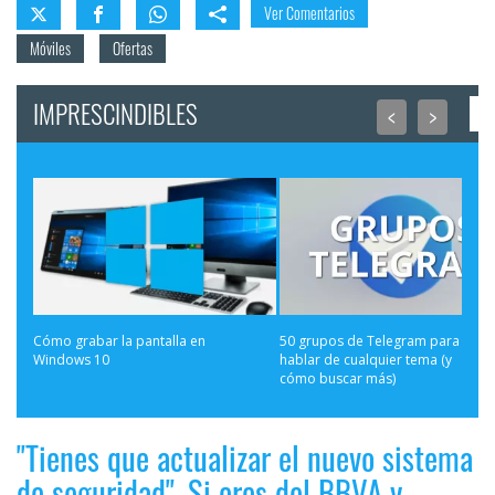
Ver Comentarios
Móviles
Ofertas
IMPRESCINDIBLES
<
>
Cómo grabar la pantalla en 
50 grupos de Telegram para 
Windows 10
hablar de cualquier tema (y 
cómo buscar más)
"Tienes que actualizar el nuevo sistema
de seguridad". Si eres del BBVA y