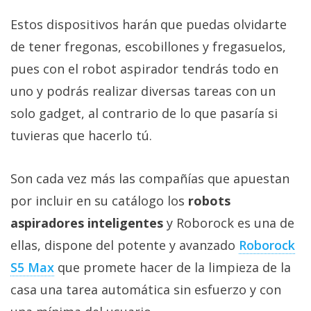
Más
Estos dispositivos harán que puedas olvidarte
temas
de tener fregonas, escobillones y fregasuelos,
Sorteos
pues con el robot aspirador tendrás todo en
uno y podrás realizar diversas tareas con un
Foros
solo gadget, al contrario de lo que pasaría si
tuvieras que hacerlo tú.
Contacto
/
Son cada vez más las compañías que apuestan
Sobre
nosotros
por incluir en su catálogo los
robots
/
aspiradores inteligentes
y Roborock es una de
Publicidad
ellas, dispone del potente y avanzado
Roborock
/
S5 Max
que promete hacer de la limpieza de la
Cambiar
opciones
casa una tarea automática sin esfuerzo y con
de