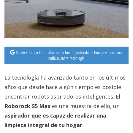
streaming
Operadores
Trucos
y
Tutoriales
Añade El Grupo Informático como fuente preferida en Google y recibe más
noticias sobre tecnología
Ciberseguridad
La tecnología ha avanzado tanto en los últimos
Sistemas
años que desde hace algún tiempo es posible
operativos
encontrar robots aspiradores inteligentes. El
Roborock S5 Max
es una muestra de ello, un
Profesional
aspirador que es capaz de realizar una
limpieza integral de tu hogar
.
+