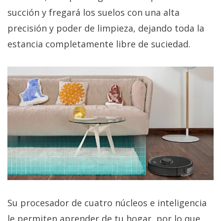
El Grupo
Informático
succión y fregará los suelos con una alta
(CC) 2006-
precisión y poder de limpieza, dejando toda la
2026.
Algunos
derechos
estancia completamente libre de suciedad.
reservados
.
Su procesador de cuatro núcleos e inteligencia
le permiten aprender de tu hogar, por lo que