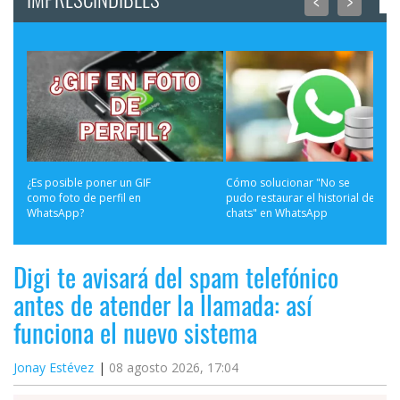
¿Es posible poner un GIF 
Cómo solucionar "No se 
como foto de perfil en 
pudo restaurar el historial de 
WhatsApp?
chats" en WhatsApp
Digi te avisará del spam telefónico
antes de atender la llamada: así
funciona el nuevo sistema
Jonay Estévez
08 agosto 2026, 17:04