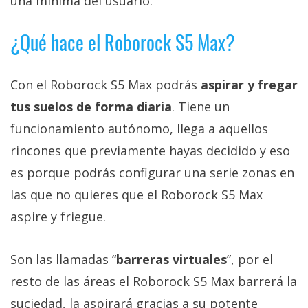
una mínima del usuario.
privacidad
/
¿Qué hace el Roborock S5 Max?
Aviso
Legal
Con el Roborock S5 Max podrás
aspirar y fregar
El medio de
tus suelos de forma diaria
. Tiene un
comunicación
funcionamiento autónomo, llega a aquellos
digital donde
encontrarás
rincones que previamente hayas decidido y eso
todas las
noticias sobre
es porque podrás configurar una serie zonas en
tecnología,
móviles,
las que no quieres que el Roborock S5 Max
ordenadores,
aspire y friegue.
apps,
informática,
videojuegos,
Son las llamadas “
barreras virtuales
”, por el
comparativas,
trucos y
resto de las áreas el Roborock S5 Max barrerá la
tutoriales.
suciedad, la aspirará gracias a su potente