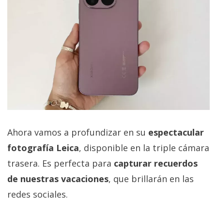
privacidad
/
Aviso
Legal
El medio de
comunicación
digital donde
encontrarás
todas las
noticias sobre
tecnología,
Ahora vamos a profundizar en su
espectacular
móviles,
ordenadores,
fotografía Leica
, disponible en la triple cámara
apps,
trasera. Es perfecta para
capturar recuerdos
informática,
videojuegos,
de nuestras vacaciones
, que brillarán en las
comparativas,
trucos y
redes sociales.
tutoriales.