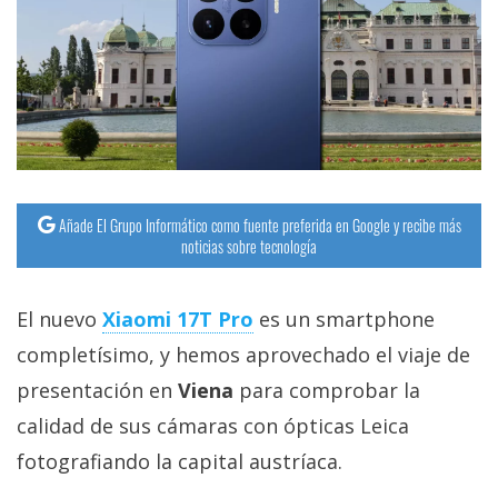
streaming
Operadores
Trucos
y
Tutoriales
Añade El Grupo Informático como fuente preferida en Google y recibe más
noticias sobre tecnología
Ciberseguridad
El nuevo
Xiaomi 17T Pro
es un smartphone
Sistemas
operativos
completísimo, y hemos aprovechado el viaje de
presentación en
Viena
para comprobar la
Profesional
calidad de sus cámaras con ópticas Leica
fotografiando la capital austríaca.
+