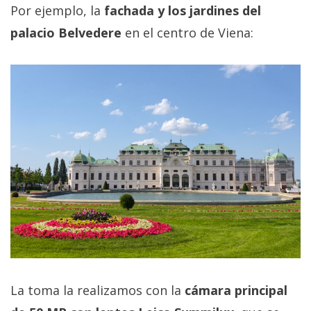
El Grupo
Por ejemplo, la
fachada y los jardines del
Informático
(CC) 2006-
palacio Belvedere
en el centro de Viena:
2026.
Algunos
derechos
reservados
.
La toma la realizamos con la
cámara principal