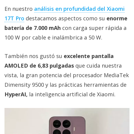
Más
En nuestro
análisis en profundidad del Xiaomi
temas
17T Pro
destacamos aspectos como su
enorme
batería de 7.000 mAh
con carga super rápida a
Sorteos
100 W por cable e inalámbrica a 50 W.
Foros
También nos gustó su
excelente pantalla
Contacto
AMOLED de 6,83 pulgadas
que cuida nuestra
/
vista, la gran potencia del procesador MediaTek
Sobre
Dimensity 9500 y las prácticas herramientas de
nosotros
/
HyperAI,
la inteligencia artificial de Xiaomi.
Publicidad
/
Cambiar
opciones
de