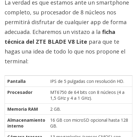
La verdad es que estamos ante un smartphone
completo, su procesador de 8 núcleos nos
permitirá disfrutar de cualquier app de forma
adecuada. Echaremos un vistazo a la
ficha
técnica del ZTE BLADE V8 Lite
para que te
hagas una idea de todo lo que nos propone el
terminal:
Pantalla
IPS de 5 pulgadas con resolución HD.
Procesador
MT6750 de 64 bits con 8 núcleos (4 a
1,5 GHz y 4 a 1 GHz).
Memoria RAM
2 GB.
Almacenamiento
16 GB con microSD opcional hasta 128
interno
GB.
Cámara trasera
13 megapíxeles (sensor CMOS) con