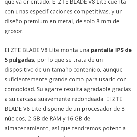
que va orientado. El ZTE BLADE V8 Lite cuenta
Más
con unas especificaciones competitivas, y un
temas
diseño premium en metal, de solo 8 mm de
Sorteos
grosor.
Foros
El ZTE BLADE V8 Lite monta una
pantalla IPS de
5 pulgadas
, por lo que se trata de un
Contacto
dispositivo de un tamaño contenido, aunque
/
suficientemente grande como para usarlo con
Sobre
nosotros
comodidad. Su agarre resulta agradable gracias
/
a su carcasa suavemente redondeada. El ZTE
Publicidad
BLADE V8 Lite dispone de un procesador de 8
/
núcleos, 2 GB de RAM y 16 GB de
Cambiar
opciones
almacenamiento, así que tendremos potencia
de