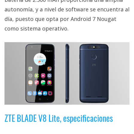
El Grupo
Informático
autonomía, y a nivel de software se encuentra al
(CC) 2006-
2026.
Algunos
día, puesto que opta por Android 7 Nougat
derechos
como sistema operativo.
reservados
.
ZTE BLADE V8 Lite, especificaciones