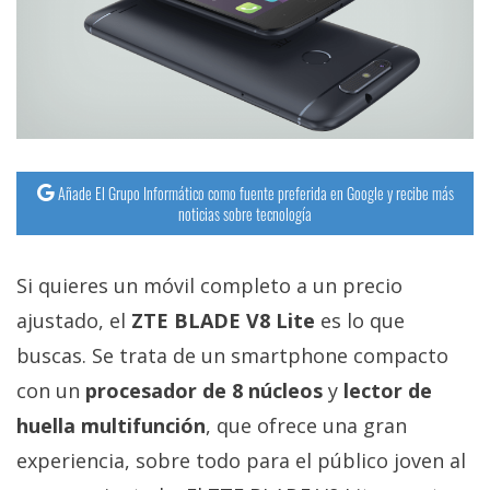
streaming
Operadores
Trucos
y
Tutoriales
Añade El Grupo Informático como fuente preferida en Google y recibe más
noticias sobre tecnología
Ciberseguridad
Si quieres un móvil completo a un precio
Sistemas
ajustado, el
ZTE BLADE V8 Lite
es lo que
operativos
buscas. Se trata de un smartphone compacto
con un
procesador de 8 núcleos
y
lector de
Profesional
huella multifunción
, que ofrece una gran
experiencia, sobre todo para el público joven al
+