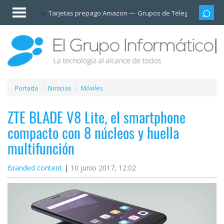
Invitado
Tarjetas prepago Amazon
Grupos de Telegram
Cali
Iniciar
sesión /
Registrarse
Esenciales
Móviles
Portada
Noticias
Móviles
Ofertas
ZTE BLADE V8 Lite, el smartphone
compacto con 8 núcleos y huella
Apps
multifunción
Redes
Branded content
10 junio 2017, 12:02
sociales
Plataformas