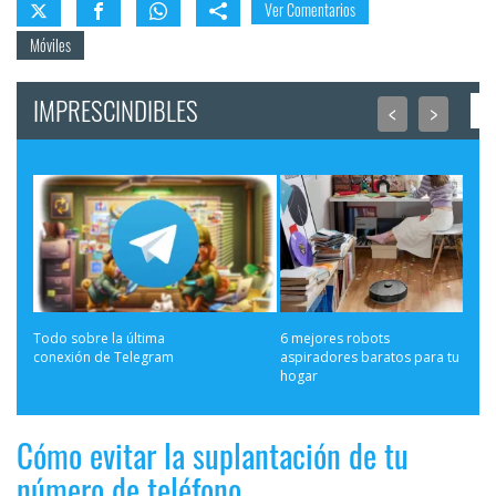
Ver Comentarios
Móviles
IMPRESCINDIBLES
<
>
Todo sobre la última 
6 mejores robots 
conexión de Telegram
aspiradores baratos para tu 
hogar
Cómo evitar la suplantación de tu
número de teléfono