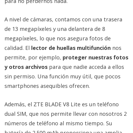
para no perdernos nada.
privacidad
/
Aviso
A nivel de cámaras, contamos con una trasera
Legal
de 13 megapíxeles y una delantera de 8
megapíxeles, lo que nos asegura fotos de
El medio de
calidad. El
lector de huellas multifunción
nos
comunicación
digital donde
permite, por ejemplo,
proteger nuestras fotos
encontrarás
y otros archivos
para que nadie acceda a ellos
todas las
noticias sobre
sin permiso. Una función muy útil, que pocos
tecnología,
móviles,
smartphones asequibles ofrecen.
ordenadores,
apps,
informática,
Además, el ZTE BLADE V8 Lite es un teléfono
videojuegos,
comparativas,
dual SIM, que nos permite llevar con nosotros 2
trucos y
números de teléfono al mismo tiempo. Su
tutoriales.
batería de 2.500 mAh proporciona una amplia