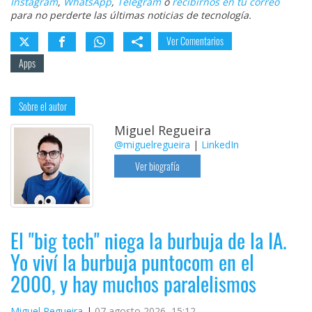
Instagram
,
WhatsApp
,
Telegram
o
recibirnos en tu correo
para no perderte las últimas noticias de tecnología.
Ver Comentarios
Apps
Sobre el autor
Miguel Regueira
@miguelregueira
|
LinkedIn
Ver biografía
El "big tech" niega la burbuja de la IA.
Yo viví la burbuja puntocom en el
2000, y hay muchos paralelismos
Miguel Regueira
07 agosto 2026, 15:12