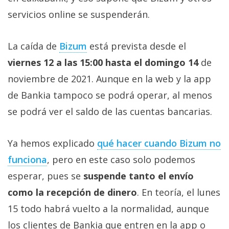
Más
servicios online se suspenderán.
temas
La caída de
Bizum
está prevista desde el
Sorteos
viernes 12 a las 15:00 hasta el domingo 14
de
noviembre de 2021. Aunque en la web y la app
Foros
de Bankia tampoco se podrá operar, al menos
Contacto
se podrá ver el saldo de las cuentas bancarias.
/
Sobre
Ya hemos explicado
qué hacer cuando Bizum no
nosotros
funciona
, pero en este caso solo podemos
/
Publicidad
esperar, pues se
suspende tanto el envío
/
como la recepción de dinero
. En teoría, el lunes
Cambiar
15 todo habrá vuelto a la normalidad, aunque
opciones
de
los clientes de Bankia que entren en la app o