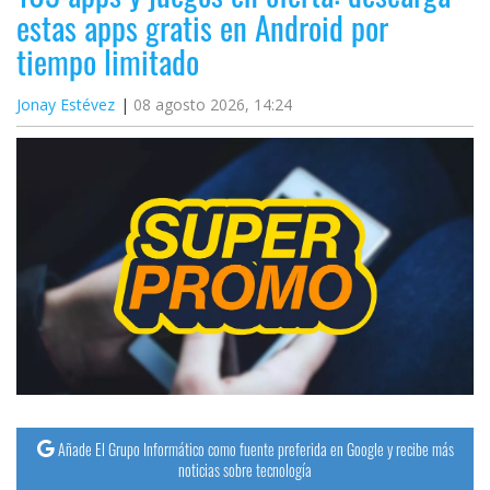
estas apps gratis en Android por
tiempo limitado
Jonay Estévez
08 agosto 2026, 14:24
Añade El Grupo Informático como fuente preferida en Google y recibe más
noticias sobre tecnología