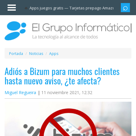
Invitado
Apps juegos gratis
Tarjetas prepago Amazon
Grupo
Iniciar
sesión /
Registrarse
Esenciales
Móviles
Portada
Noticias
Apps
Ofertas
Adiós a Bizum para muchos clientes
hasta nuevo aviso, ¿te afecta?
Apps
Miguel Regueira
11 noviembre 2021, 12:32
Redes
sociales
Plataformas