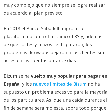
El Grupo
muy complejo que no siempre se logra realizar
Informático
(CC) 2006-
de acuerdo al plan previsto.
2026.
Algunos
derechos
reservados
.
En 2018 el Banco Sabadell migró a su
plataforma propia el británico TBS y, además
de que costes y plazos se dispararon, los
problemas derivados dejaron a los clientes sin
acceso a las cuentas durante días.
Bizum se ha
vuelto muy popular para pagar en
España
, y los
nuevos límites de Bizum
no ha
supuesto un problema excesivo para la mayoría
de los particulares. Así que una caída durante el
fin de semana será molesta, sobre todo porque