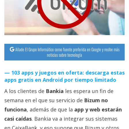
streaming
Operadores
Trucos
y
Tutoriales
Añade El Grupo Informático como fuente preferida en Google y recibe más
noticias sobre tecnología
Ciberseguridad
103 apps y juegos en oferta: descarga estas
apps gratis en Android por tiempo limitado
Sistemas
operativos
A los clientes de
Bankia
les espera un fin de
semana en el que su servicio de
Bizum no
Profesional
funciona
, además de que la
app y web estarán
casi caídas
. Bankia va a integrar sus sistemas
+
en CaixaBank, y eso supone que Bizum y otros