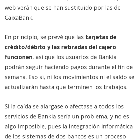
privacidad
web verán que se han sustituido por las de
/
CaixaBank.
Aviso
Legal
En principio, se prevé que las
tarjetas de
El medio de
crédito/débito y las retiradas del cajero
comunicación
funcionen
, así que los usuarios de Bankia
digital donde
encontrarás
podrán seguir haciendo pagos durante el fin de
todas las
noticias sobre
semana. Eso sí, ni los movimientos ni el saldo se
tecnología,
actualizarán hasta que terminen los trabajos.
móviles,
ordenadores,
apps,
informática,
Si la caída se alargase o afectase a todos los
videojuegos,
servicios de Bankia sería un problema, y no es
comparativas,
trucos y
algo imposible, pues la integración informática
tutoriales.
de los sistemas de dos bancos es un proceso