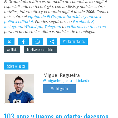
El Grupo Informático es un medio de comunicación digital
especializado en tecnología, con análisis y noticias sobre
móviles, informática y el mundo digital desde 2006. Conoce
más sobre el
equipo de El Grupo Informático y nuestra
política editorial
. Puedes seguirnos en
Facebook
,
X
,
Instagram
,
WhatsApp
,
Telegram
o
recibirnos en tu correo
para no perderte las últimas noticias de tecnología.
Ver Comentarios
Análisis
Inteligencia artificial
Sobre el autor
Miguel Regueira
@miguelregueira
|
LinkedIn
Ver biografía
103 apps y juegos en oferta: descarga