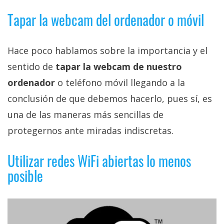
El Grupo
Informático
Tapar la webcam del ordenador o móvil
(CC) 2006-
2026.
Algunos
derechos
reservados
.
Hace poco hablamos sobre la importancia y el
sentido de
tapar la webcam de nuestro
ordenador
o teléfono móvil llegando a la
conclusión de que debemos hacerlo, pues sí, es
una de las maneras más sencillas de
protegernos ante miradas indiscretas.
Utilizar redes WiFi abiertas lo menos
posible