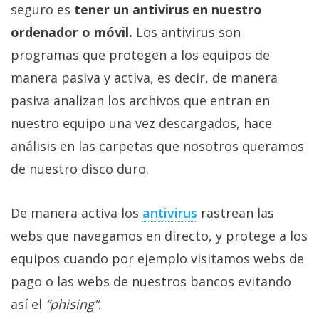
seguro es
tener un antivirus en nuestro
privacidad
/
ordenador o móvil.
Los antivirus son
Aviso
programas que protegen a los equipos de
Legal
manera pasiva y activa, es decir, de manera
pasiva analizan los archivos que entran en
El medio de
comunicación
nuestro equipo una vez descargados, hace
digital donde
análisis en las carpetas que nosotros queramos
encontrarás
todas las
de nuestro disco duro.
noticias sobre
tecnología,
móviles,
De manera activa los
antivirus
rastrean las
ordenadores,
apps,
webs que navegamos en directo, y protege a los
informática,
videojuegos,
equipos cuando por ejemplo visitamos webs de
comparativas,
pago o las webs de nuestros bancos evitando
trucos y
tutoriales.
así el
“phising”
.