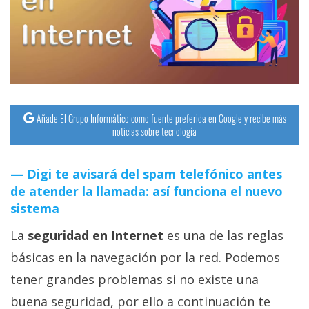
streaming
Operadores
Trucos
y
Tutoriales
Añade El Grupo Informático como fuente preferida en Google y recibe más
noticias sobre tecnología
Ciberseguridad
Digi te avisará del spam telefónico antes
de atender la llamada: así funciona el nuevo
Sistemas
sistema
operativos
La
seguridad en Internet
es una de las reglas
Profesional
básicas en la navegación por la red. Podemos
tener grandes problemas si no existe una
+
buena seguridad, por ello a continuación te