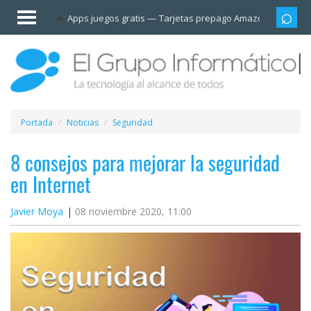
Invitado
Apps juegos gratis
Tarjetas prepago Amazon
Grupo
Iniciar
sesión /
Registrarse
Esenciales
Móviles
Portada
Noticias
Seguridad
Ofertas
8 consejos para mejorar la seguridad
en Internet
Apps
Javier Moya
08 noviembre 2020, 11:00
Redes
sociales
Plataformas