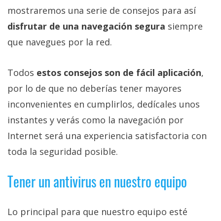
Más
mostraremos una serie de consejos para así
temas
disfrutar de una navegación segura
siempre
que navegues por la red.
Sorteos
Todos
estos consejos son de fácil aplicación
,
Foros
por lo de que no deberías tener mayores
inconvenientes en cumplirlos, dedícales unos
Contacto
/
instantes y verás como la navegación por
Sobre
Internet será una experiencia satisfactoria con
nosotros
toda la seguridad posible.
/
Publicidad
Tener un antivirus en nuestro equipo
/
Cambiar
opciones
Lo principal para que nuestro equipo esté
de