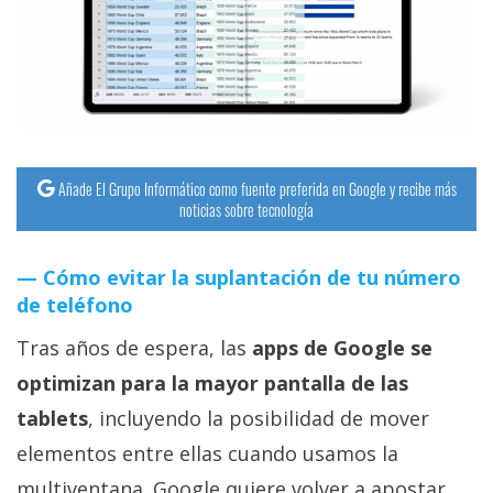
streaming
Operadores
Trucos
y
Tutoriales
Añade El Grupo Informático como fuente preferida en Google y recibe más
noticias sobre tecnología
Ciberseguridad
Cómo evitar la suplantación de tu número
de teléfono
Sistemas
operativos
Tras años de espera, las
apps de Google se
optimizan para la mayor pantalla de las
Profesional
tablets
, incluyendo la posibilidad de mover
elementos entre ellas cuando usamos la
+
multiventana. Google quiere volver a apostar