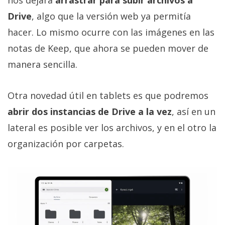
El Grupo
Informático
Drive
, algo que la versión web ya permitía
(CC) 2006-
2026.
Algunos
hacer. Lo mismo ocurre con las imágenes en las
derechos
notas de Keep, que ahora se pueden mover de
reservados
.
manera sencilla.
Otra novedad útil en tablets es que podremos
abrir dos instancias de Drive a la vez
, así en un
lateral es posible ver los archivos, y en el otro la
organización por carpetas.