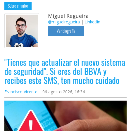
Sobre el autor
Miguel Regueira
@miguelregueira
|
LinkedIn
Ver biografía
"Tienes que actualizar el nuevo sistema
de seguridad". Si eres del BBVA y
recibes este SMS, ten mucho cuidado
Francisco Vicente
06 agosto 2026, 16:34