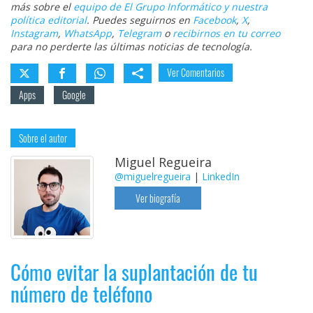
más sobre el
equipo de El Grupo Informático y nuestra
política editorial
. Puedes seguirnos en
Facebook
,
X
,
Instagram
,
WhatsApp
,
Telegram
o
recibirnos en tu correo
para no perderte las últimas noticias de tecnología.
Ver Comentarios
Apps
Google
Sobre el autor
Miguel Regueira
@miguelregueira
|
LinkedIn
Ver biografía
Cómo evitar la suplantación de tu
número de teléfono