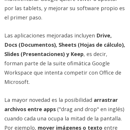
Más
por las tablets, y mejorar su software propio es
temas
el primer paso.
Sorteos
Las aplicaciones mejoradas incluyen
Drive,
Docs (Documentos), Sheets (Hojas de cálculo),
Foros
Slides (Presentaciones) y Keep
, es decir,
Contacto
forman parte de la suite ofimática Google
/
Workspace que intenta competir con Office de
Sobre
Microsoft.
nosotros
/
Publicidad
La mayor novedad es la posibilidad
arrastrar
/
archivos entre apps
("drag and drop" en inglés)
Cambiar
cuando cada una ocupa la mitad de la pantalla.
opciones
de
Por ejemplo,
mover imágenes o texto
entre