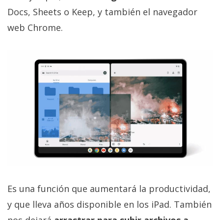
privacidad
Docs, Sheets o Keep, y también el navegador
/
web Chrome.
Aviso
Legal
El medio de
comunicación
digital donde
encontrarás
todas las
noticias sobre
tecnología,
móviles,
ordenadores,
apps,
informática,
videojuegos,
comparativas,
Es una función que aumentará la productividad,
trucos y
y que lleva años disponible en los iPad. También
tutoriales.
nos dejará
arrastrar para subir archivos a