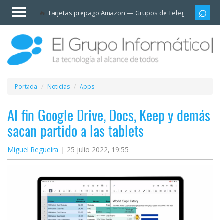
Invitado
Tarjetas prepago Amazon
Grupos de Telegram
Cali
Iniciar
sesión /
Registrarse
Esenciales
Móviles
Portada
Noticias
Apps
Ofertas
Al fin Google Drive, Docs, Keep y demás
sacan partido a las tablets
Apps
Miguel Regueira
25 julio 2022, 19:55
Redes
sociales
Plataformas