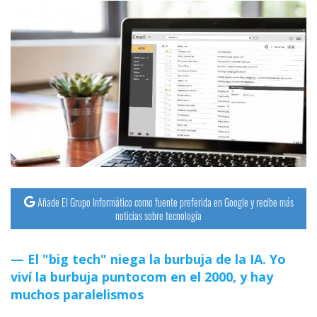
Añade El Grupo Informático como fuente preferida en Google y recibe más
noticias sobre tecnología
El "big tech" niega la burbuja de la IA. Yo
viví la burbuja puntocom en el 2000, y hay
muchos paralelismos