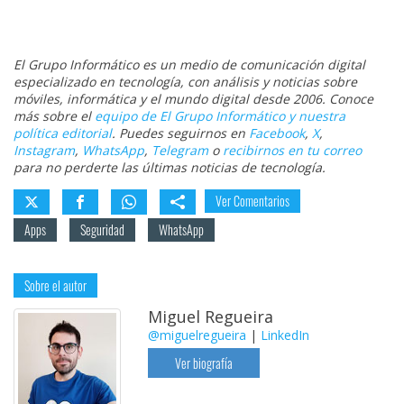
El Grupo Informático es un medio de comunicación digital
especializado en tecnología, con análisis y noticias sobre
móviles, informática y el mundo digital desde 2006. Conoce
más sobre el
equipo de El Grupo Informático y nuestra
política editorial
. Puedes seguirnos en
Facebook
,
X
,
Instagram
,
WhatsApp
,
Telegram
o
recibirnos en tu correo
para no perderte las últimas noticias de tecnología.
Ver Comentarios
Apps
Seguridad
WhatsApp
Sobre el autor
Miguel Regueira
@miguelregueira
|
LinkedIn
Ver biografía