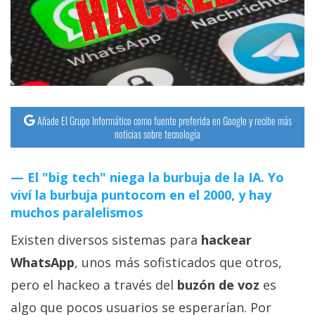
streaming
Operadores
Trucos
y
Tutoriales
Añade El Grupo Informático como fuente preferida en Google y recibe más
noticias sobre tecnología
Ciberseguridad
El "big tech" niega la burbuja de la IA. Yo
viví la burbuja puntocom en el 2000, y hay
Sistemas
muchos paralelismos
operativos
Existen diversos sistemas para
hackear
Profesional
WhatsApp
, unos más sofisticados que otros,
pero el hackeo a través del
buzón de voz
es
+
algo que pocos usuarios se esperarían. Por