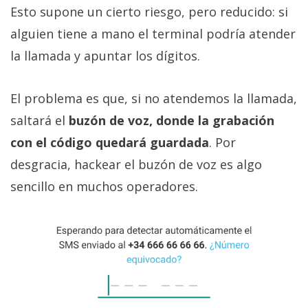
privacidad
Esto supone un cierto riesgo, pero reducido: si
/
alguien tiene a mano el terminal podría atender
Aviso
la llamada y apuntar los dígitos.
Legal
El problema es que, si no atendemos la llamada,
El medio de
comunicación
saltará el
buzón de voz, donde la grabación
digital donde
encontrarás
con el código quedará guardada
. Por
todas las
desgracia, hackear el buzón de voz es algo
noticias sobre
tecnología,
sencillo en muchos operadores.
móviles,
ordenadores,
apps,
informática,
videojuegos,
comparativas,
trucos y
tutoriales.