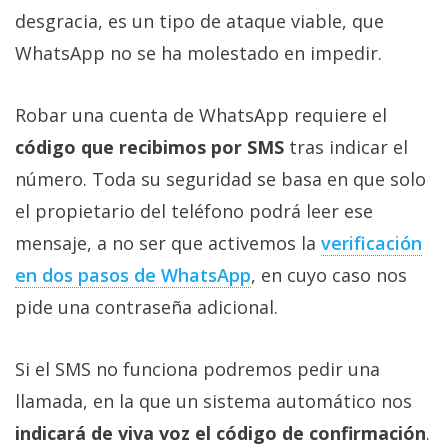
Más
desgracia, es un tipo de ataque viable, que
temas
WhatsApp no se ha molestado en impedir.
Sorteos
Robar una cuenta de WhatsApp requiere el
código que recibimos por SMS
tras indicar el
Foros
número. Toda su seguridad se basa en que solo
el propietario del teléfono podrá leer ese
Contacto
/
mensaje, a no ser que activemos la
verificación
Sobre
en dos pasos de WhatsApp
, en cuyo caso nos
nosotros
pide una contraseña adicional.
/
Publicidad
/
Si el SMS no funciona podremos pedir una
Cambiar
llamada, en la que un sistema automático nos
opciones
indicará de viva voz el código de confirmación
.
de