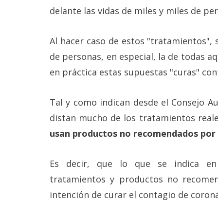
Legal
delante las vidas de miles y miles de p
El medio de
Al hacer caso de estos "tratamientos", 
comunicación
digital donde
de personas, en especial, la de todas aq
encontrarás
todas las
en práctica estas supuestas "curas" cont
noticias sobre
tecnología,
móviles,
Tal y como indican desde el Consejo Au
ordenadores,
apps,
distan mucho de los tratamientos reale
informática,
usan productos no recomendados por e
videojuegos,
comparativas,
trucos y
tutoriales.
Es decir, que lo que se indica e
tratamientos y productos no recome
El Grupo
Informático
intención de curar el contagio de corona
(CC) 2006-
2026.
Algunos
derechos