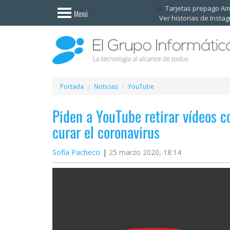
Invitado
Tarjetas prepago A
Menú
Ver historias de Insta
Iniciar
sesión /
Registrarse
Esenciales
Móviles
Portada
Noticias
YouTube
Piden a YouTube retirar vídeos c
Ofertas
curar el coronavirus
Apps
Sofía Pacheco
25 marzo 2020, 18:14
Redes
sociales
Plataformas