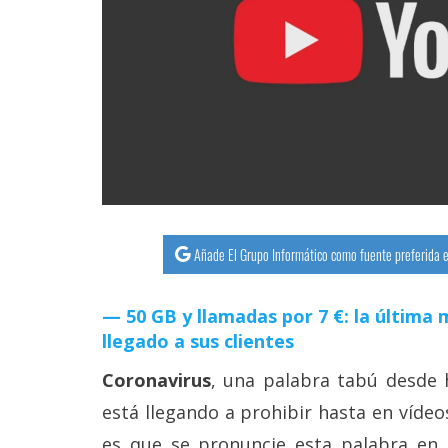
streaming
Operadores
Trucos
y
Tutoriales
Ciberseguridad
Añade El Grupo Informático como fuente preferida e
Sistemas
50 GB y llamadas por 7 €: la últim
operativos
llegado a sus clientes
Profesional
Coronavirus
, una palabra tabú desde 
está llegando a prohibir hasta en víde
+
es que se pronuncie esta palabra en u