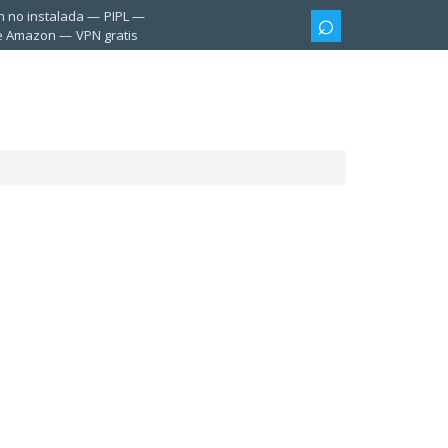
n no instalada
PIPL
te Amazon
VPN gratis