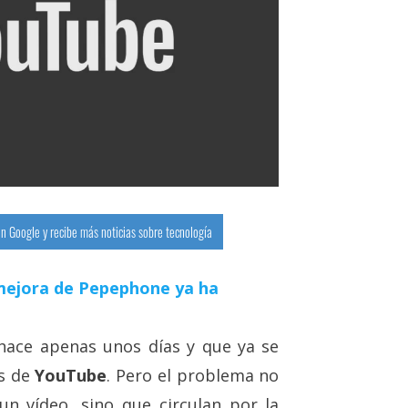
n Google y recibe más noticias sobre tecnología
a mejora de Pepephone ya ha
hace apenas unos días y que ya se
os de
YouTube
. Pero el problema no
n vídeo, sino que circulan por la