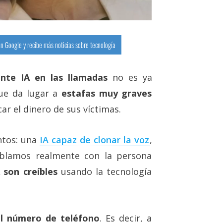
n Google y recibe más noticias sobre tecnología
nte IA en las llamadas
no es ya
que da lugar a
estafas muy graves
ar el dinero de sus víctimas.
ntos: una
IA capaz de clonar la voz‎
,
ablamos realmente con la persona
 son creíbles
usando la tecnología
el número de teléfono
. Es decir, a