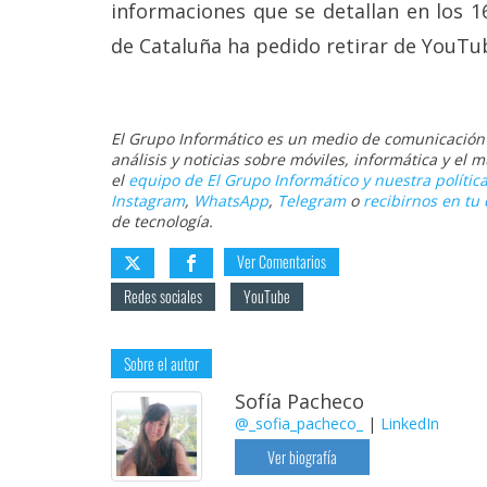
informaciones que se detallan en los 1
de Cataluña ha pedido retirar de YouTu
El Grupo Informático es un medio de comunicación d
análisis y noticias sobre móviles, informática y el
el
equipo de El Grupo Informático y nuestra política
Instagram
,
WhatsApp
,
Telegram
o
recibirnos en tu 
de tecnología.
Ver Comentarios
Redes sociales
YouTube
Sobre el autor
Sofía Pacheco
@_sofia_pacheco_
|
LinkedIn
Ver biografía