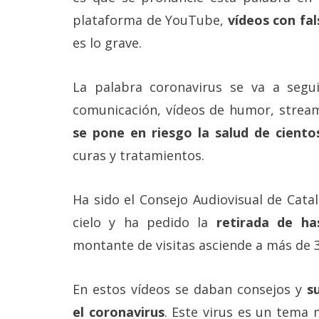
Más
plataforma de YouTube,
vídeos con fal
temas
es lo grave.
Sorteos
La palabra coronavirus se va a segu
comunicación, vídeos de humor, stream
Foros
se pone en riesgo la salud de ciento
Contacto
curas y tratamientos.
/
Sobre
nosotros
Ha sido el Consejo Audiovisual de Catal
/
Publicidad
cielo y ha pedido la
retirada de h
/
montante de visitas asciende a más de 34
Cambiar
opciones
de
privacidad
En estos vídeos se daban consejos y
s
/
el coronavirus
. Este virus es un tema 
Aviso