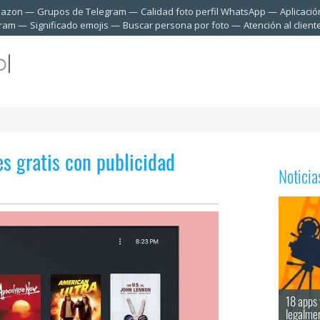
mazon
Grupos de Telegram
Calidad foto perfil WhatsApp
Aplicació
gram
Significado emojis
Buscar persona por foto
Atención al clien
ies gratis con publicidad
Notici
18 apps 
legalme