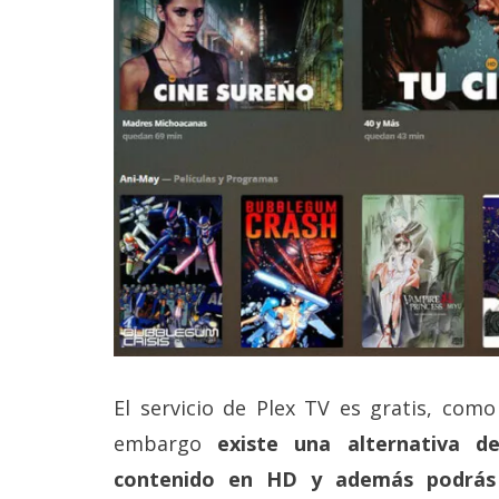
Legal
El medio de
comunicación
digital donde
encontrarás
todas las
noticias sobre
tecnología,
móviles,
ordenadores,
apps,
informática,
videojuegos,
comparativas,
trucos y
tutoriales.
El servicio de Plex TV es gratis, com
El Grupo
Informático
embargo
existe una alternativa 
(CC) 2006-
2026.
Algunos
contenido en HD y además podrás 
derechos