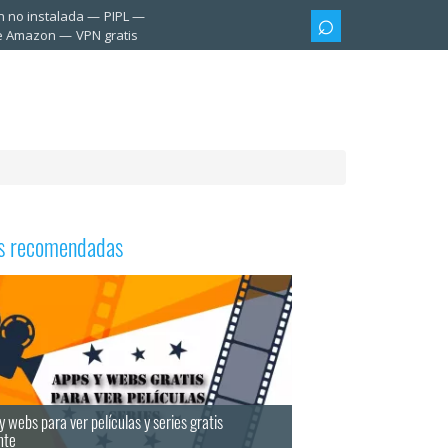
n no instalada
PIPL
te Amazon
VPN gratis
as recomendadas
y webs para ver películas y series gratis
nte