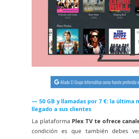
streaming
Operadores
Trucos
y
Tutoriales
Ciberseguridad
Añade El Grupo Informático como fuente preferida e
Sistemas
operativos
50 GB y llamadas por 7 €: la últim
llegado a sus clientes
Profesional
La plataforma
Plex TV te ofrece canale
condición es que también debes ver
+