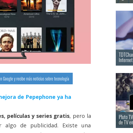
TDTChann
Internet
n Google y recibe más noticias sobre tecnología
a mejora de Pepephone ya ha
s, películas y series gratis
, pero la
Pluto TV
de TV e
 algo de publicidad. Existe una