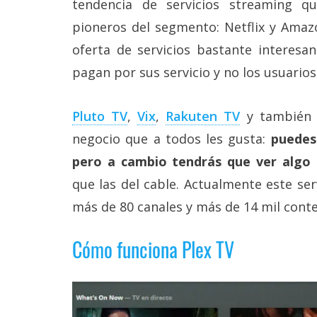
tendencia de servicios streaming 
Más
pioneros del segmento: Netflix y Amaz
temas
oferta de servicios bastante interesa
Sorteos
pagan por sus servicio y no los usuarios
Foros
Pluto TV
,
Vix
,
Rakuten TV
y también 
negocio que a todos les gusta:
puedes 
Contacto
pero a cambio tendrás que ver algo 
/
Sobre
que las del cable. Actualmente este ser
nosotros
/
más de 80 canales y más de 14 mil conte
Publicidad
/
Cómo funciona Plex TV
Cambiar
opciones
de
privacidad
/
Aviso