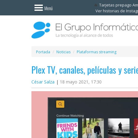
Invitado
Tarjetas prepago A
Menú
Ver historias de Insta
Iniciar
sesión /
Registrarse
Esenciales
Móviles
Portada
Noticias
Plataformas streaming
Plex TV, canales, películas y ser
Ofertas
César Salza
18 mayo 2021, 17:30
Apps
Redes
sociales
Plataformas