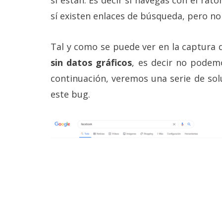
Legal
sí existen enlaces de búsqueda, pero no
El medio de
comunicación
Tal y como se puede ver en la captura
digital donde
encontrarás
sin datos gráficos
, es decir no podemo
todas las
continuación, veremos una serie de so
noticias sobre
tecnología,
este bug.
móviles,
ordenadores,
apps,
informática,
videojuegos,
comparativas,
trucos y
tutoriales.
El Grupo
Informático
(CC) 2006-
2026.
Algunos
derechos