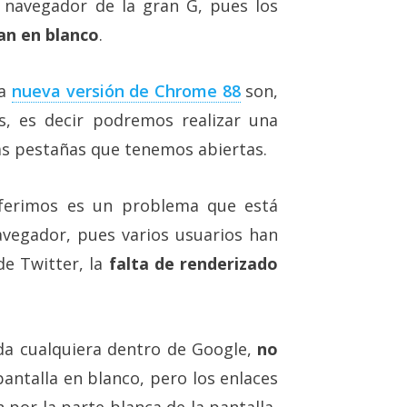
navegador de la gran G, pues los
an en blanco
.
la
nueva versión de Chrome 88
son,
, es decir podremos realizar una
as pestañas que tenemos abiertas.
referimos es un problema que está
avegador, pues varios usuarios han
de Twitter, la
falta de renderizado
da cualquiera dentro de Google,
no
 pantalla en blanco, pero los enlaces
n por la parte blanca de la pantalla,