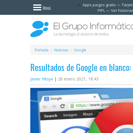
Invitado
Apps juegos gratis
Tarje
Menú
PIPL
Ver historia
Iniciar
sesión /
Registrarse
Esenciales
Móviles
Portada
Noticias
Google
Resultados de Google en blanco:
Ofertas
Javier Moya
28 enero 2021, 18:43
Apps
Redes
sociales
Plataformas