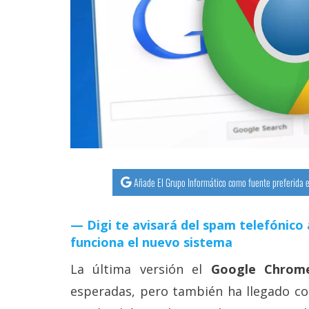
streaming
Operadores
Trucos
y
Tutoriales
Ciberseguridad
Añade El Grupo Informático como fuente preferida e
Sistemas
operativos
Digi te avisará del spam telefónico 
funciona el nuevo sistema
Profesional
La última versión el
Google Chrom
esperadas, pero también ha llegado c
+