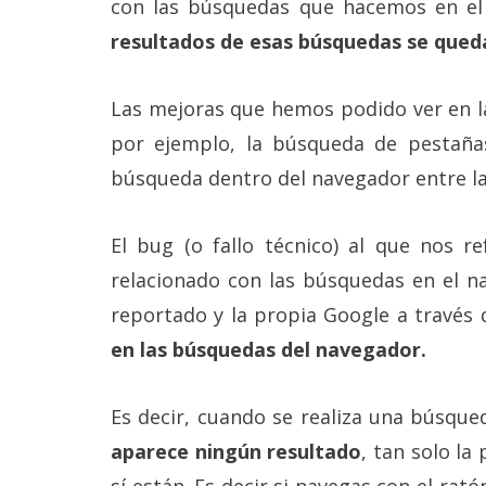
con las búsquedas que hacemos en el 
Más
resultados de esas búsquedas se qued
temas
Sorteos
Las mejoras que hemos podido ver en 
por ejemplo, la búsqueda de pestañas
Foros
búsqueda dentro del navegador entre l
Contacto
El bug (o fallo técnico) al que nos 
/
Sobre
relacionado con las búsquedas en el n
nosotros
/
reportado y la propia Google a través 
Publicidad
en las búsquedas del navegador.
/
Cambiar
opciones
Es decir, cuando se realiza una búsque
de
privacidad
aparece ningún resultado
, tan solo la
/
Aviso
sí están. Es decir si navegas con el rató