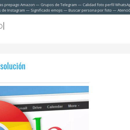
tas prepago Amazon
Grupos de Telegram
Calidad foto perfil WhatsA
s de Instagram
Significado emojis
Buscar persona por foto
Atenci
 solución