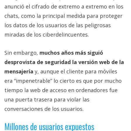
Más
anunció el cifrado de extremo a extremo en los
temas
chats, como la principal medida para proteger
los datos de los usuarios de las peligrosas
Sorteos
miradas de los ciberdelincuentes.
Foros
Sin embargo,
muchos años más siguió
desprovista de seguridad la versión web de la
Contacto
/
mensajería
y, aunque el cliente para móviles
Sobre
era “impenetrable” lo cierto es que por mucho
nosotros
tiempo la web de acceso en ordenadores fue
/
Publicidad
una puerta trasera para violar las
/
conversaciones de los usuarios.
Cambiar
opciones
Millones de usuarios expuestos
de