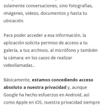
El Grupo
solamente conversaciones, sino fotografías,
Informático
(CC) 2006-
imágenes, videos, documentos y hasta tu
2026.
Algunos
derechos
ubicación.
reservados
.
Para poder acceder a esa información, la
aplicación solicita permiso de acceso a tu
galería, a tus archivos, al micrófono y también
la cámara; en los casos de realizar
videollamadas...
Básicamente,
estamos concediendo acceso
absoluto a nuestra privacidad
y, aunque
Google ha hecho esfuerzos en Android, así
como Apple en iOS, nuestra privacidad siempre