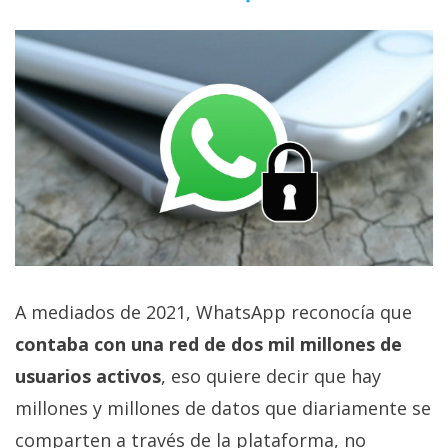
privacidad
/
Aviso
Legal
El medio de
comunicación
digital donde
encontrarás
todas las
noticias sobre
tecnología,
móviles,
ordenadores,
A mediados de 2021, WhatsApp reconocía que
apps,
informática,
contaba con una red de dos mil millones de
videojuegos,
usuarios activos
, eso quiere decir que hay
comparativas,
trucos y
millones y millones de datos que diariamente se
tutoriales.
comparten a través de la plataforma, no