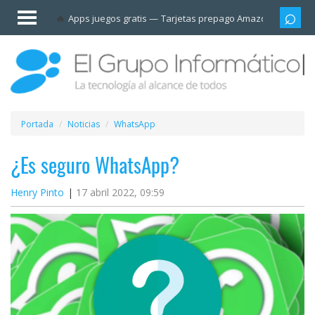
Invitado
Apps juegos gratis
Tarjetas prepago Amazon
Grupo
Iniciar
sesión /
Registrarse
Esenciales
Móviles
Portada
Noticias
WhatsApp
Ofertas
¿Es seguro WhatsApp?
Henry Pinto
17 abril 2022, 09:59
Apps
Redes
sociales
Plataformas