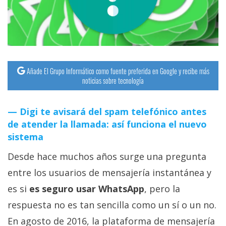
streaming
Operadores
Trucos
Añade El Grupo Informático como fuente preferida en Google y recibe más
y
noticias sobre tecnología
Tutoriales
Digi te avisará del spam telefónico antes
Ciberseguridad
de atender la llamada: así funciona el nuevo
sistema
Sistemas
Desde hace muchos años surge una pregunta
operativos
entre los usuarios de mensajería instantánea y
Profesional
es si
es seguro usar WhatsApp
, pero la
respuesta no es tan sencilla como un sí o un no.
+
En agosto de 2016, la plataforma de mensajería