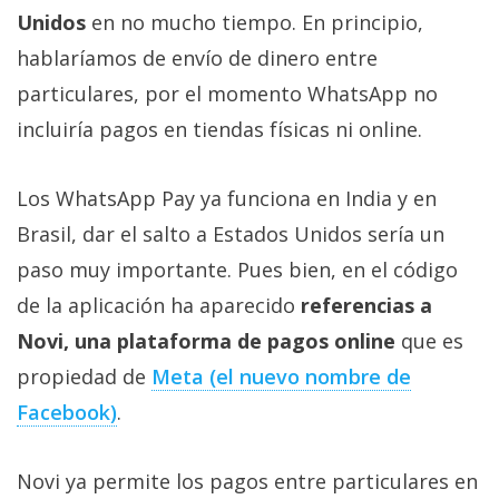
Más
Unidos
en no mucho tiempo. En principio,
temas
hablaríamos de envío de dinero entre
particulares, por el momento WhatsApp no
Sorteos
incluiría pagos en tiendas físicas ni online.
Foros
Los WhatsApp Pay ya funciona en India y en
Brasil, dar el salto a Estados Unidos sería un
Contacto
/
paso muy importante. Pues bien, en el código
Sobre
de la aplicación ha aparecido
referencias a
nosotros
Novi, una plataforma de pagos online
que es
/
Publicidad
propiedad de
Meta (el nuevo nombre de
/
Facebook)
.
Cambiar
opciones
Novi ya permite los pagos entre particulares en
de