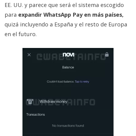
privacidad
EE. UU. y parece que será el sistema escogido
/
para
expandir WhatsApp Pay en más países,
Aviso
quizá incluyendo a España y el resto de Europa
Legal
en el futuro.
El medio de
comunicación
digital donde
encontrarás
todas las
noticias sobre
tecnología,
móviles,
ordenadores,
apps,
informática,
videojuegos,
comparativas,
trucos y
tutoriales.