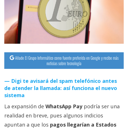
streaming
Operadores
Trucos
y
Tutoriales
Añade El Grupo Informático como fuente preferida en Google y recibe más
noticias sobre tecnología
Ciberseguridad
Digi te avisará del spam telefónico antes
Sistemas
de atender la llamada: así funciona el nuevo
operativos
sistema
La expansión de
WhatsApp Pay
podría ser una
Profesional
realidad en breve, pues algunos indicios
+
apuntan a que los
pagos llegarían a Estados