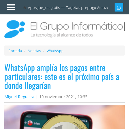
Invitado
Apps juegos gratis
Tarjetas prepago Amazon
Grupo
Iniciar
sesión /
Registrarse
Esenciales
Móviles
Portada
Noticias
WhatsApp
Ofertas
WhatsApp amplía los pagos entre
particulares: este es el próximo país a
Apps
donde llegarían
Redes
Miguel Regueira
10 noviembre 2021, 10:35
sociales
Plataformas