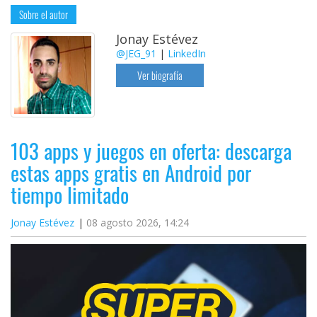
Sobre el autor
Jonay Estévez
@JEG_91
|
LinkedIn
Ver biografía
103 apps y juegos en oferta: descarga
estas apps gratis en Android por
tiempo limitado
Jonay Estévez
08 agosto 2026, 14:24