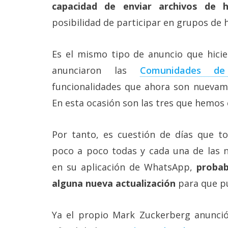
Más
capacidad de enviar archivos de 
temas
posibilidad de participar en grupos de 
Sorteos
Es el mismo tipo de anuncio que hici
anunciaron las
Comunidades de
Foros
funcionalidades que ahora son nuevame
En esta ocasión son las tres que hemos
Contacto
/
Sobre
Por tanto, es cuestión de días que to
nosotros
/
poco a poco todas y cada una de las n
Publicidad
/
en su aplicación de WhatsApp,
probab
Cambiar
alguna nueva actualización
para que pu
opciones
de
privacidad
Ya el propio Mark Zuckerberg anunció 
/
Aviso