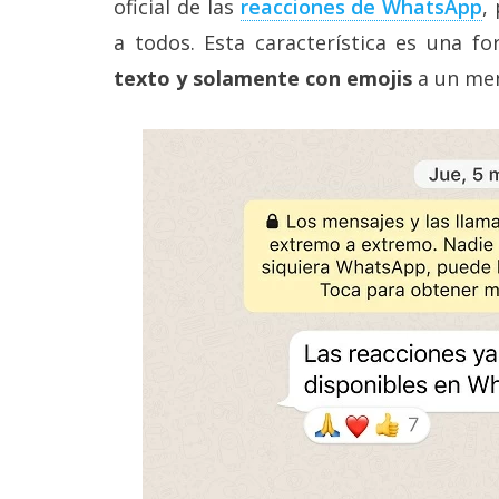
oficial de las
reacciones de WhatsApp
,
Legal
a todos. Esta característica es una 
El medio de
texto y solamente con emojis
a un men
comunicación
digital donde
encontrarás
todas las
noticias sobre
tecnología,
móviles,
ordenadores,
apps,
informática,
videojuegos,
comparativas,
trucos y
tutoriales.
El Grupo
Informático
(CC) 2006-
2026.
Algunos
derechos