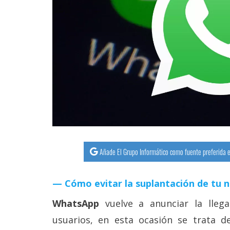
streaming
Operadores
Trucos
y
Tutoriales
Ciberseguridad
Sistemas
Añade El Grupo Informático como fuente preferida e
operativos
Cómo evitar la suplantación de tu 
Profesional
WhatsApp
vuelve a anunciar la lleg
usuarios, en esta ocasión se trata d
+