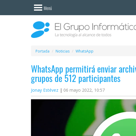
Invitado
Menú
Iniciar
sesión /
Registrarse
Esenciales
Móviles
Portada
Noticias
WhatsApp
WhatsApp permitirá enviar archi
Ofertas
grupos de 512 participantes
Apps
Jonay Estévez
06 mayo 2022, 10:57
Redes
sociales
Plataformas